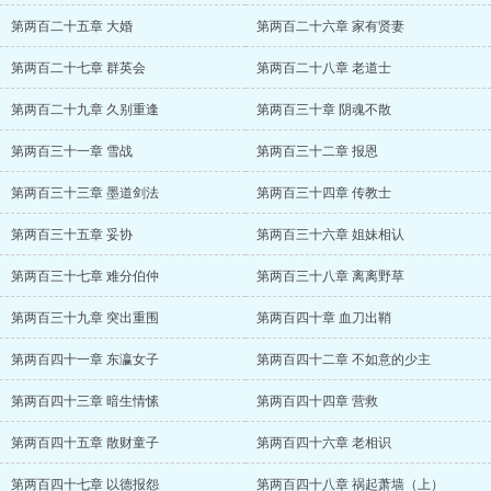
第两百二十五章 大婚
第两百二十六章 家有贤妻
第两百二十七章 群英会
第两百二十八章 老道士
第两百二十九章 久别重逢
第两百三十章 阴魂不散
第两百三十一章 雪战
第两百三十二章 报恩
第两百三十三章 墨道剑法
第两百三十四章 传教士
第两百三十五章 妥协
第两百三十六章 姐妹相认
第两百三十七章 难分伯仲
第两百三十八章 离离野草
第两百三十九章 突出重围
第两百四十章 血刀出鞘
第两百四十一章 东瀛女子
第两百四十二章 不如意的少主
第两百四十三章 暗生情愫
第两百四十四章 营救
第两百四十五章 散财童子
第两百四十六章 老相识
第两百四十七章 以德报怨
第两百四十八章 祸起萧墙（上）