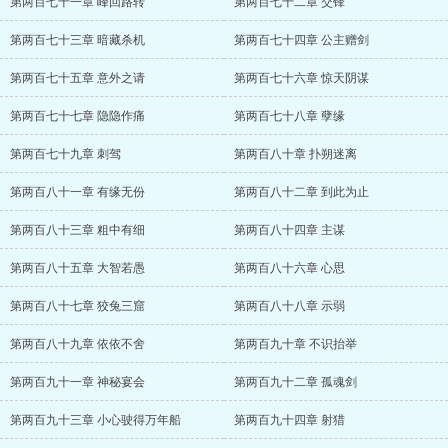
第两百七十一章 峰回路转
第两百七十二章 交锋
第两百七十三章 暗藏杀机
第两百七十四章 公主赠剑
第两百七十五章 意外之请
第两百七十六章 惊天阴谋
第两百七十七章 隐隐作痛
第两百七十八章 孽缘
第两百七十九章 刺驾
第两百八十章 扑朔迷离
第两百八十一章 有缘无份
第两百八十二章 到此为止
第两百八十三章 粗中有细
第两百八十四章 主谋
第两百八十五章 大智若愚
第两百八十六章 心思
第两百八十七章 狡兔三窟
第两百八十八章 示弱
第两百八十九章 依依不舍
第两百九十章 不识抬举
第两百九十一章 神秘宴会
第两百九十二章 孤魂剑
第两百九十三章 小心驶得万年船
第两百九十四章 射猎