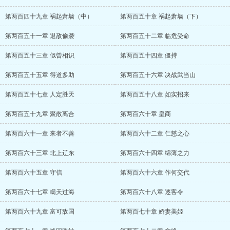
第两百四十九章 祸起萧墙（中）
第两百五十章 祸起萧墙（下）
第两百五十一章 退敌偷袭
第两百五十二章 临危受命
第两百五十三章 似曾相识
第两百五十四章 僵持
第两百五十五章 得道多助
第两百五十六章 决战武当山
第两百五十七章 人定胜天
第两百五十八章 如实招来
第两百五十九章 聚散离合
第两百六十章 皇商
第两百六十一章 来者不善
第两百六十二章 仁慈之心
第两百六十三章 北上辽东
第两百六十四章 绵薄之力
第两百六十五章 守信
第两百六十六章 作何交代
第两百六十七章 瞒天过海
第两百六十八章 逐客令
第两百六十九章 富可敌国
第两百七十章 娇妻美姬