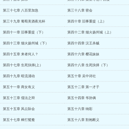
第三十七章 八百里加急
第三十八章 密会
第三十九章 葡萄美酒夜光杯
第四十章 旧事重提（上）
第四十一章 旧事重提（下）
第四十二章 烟火扬州城（上）
第四十三章 烟火扬州城（下）
第四十四章 汉王杀贼
第四十五章 来者何人？
第四十六章 樱花妹妹
第四十七章 生死抉择(上）
第四十八章 生死抉择（下）
第四十九章 暗流涌动
第五十章 吴中诗社
第五十一章 商女有义
第五十二章 第一才子
第五十三章 儒法之辩
第五十四章 爷孙俩
第五十五章 风云际会
第五十六章 纳彩
第五十七章 棒打鸳鸯
第五十八章 割袍断义