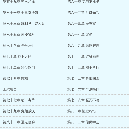
第五十九章 萍水相逢
第六十章 无巧不成书
第六十一章 十里秦淮河
第六十二章 红颜知己
第六十三章 难相见，易相别
第六十四章 鹿鸣宴
第六十五章 琼楼策对
第六十七章 定婚
第六十八章 先生远行
第六十九章 慷慨解囊
第七十章 殿下之约
第七十一章 红袖添香
第七十二章 恶少欺门
第七十三章 祸不单行
第七十四章 悔婚
第七十五章 身陷囹圄
上架感言
第七十六章 严刑拷打
第七十七章 暗下毒手
第七十八章 至死不渝
第七十九章 痴颠成疯
第八十章 惺惺相惜
第八十一章 远走他乡
第八十二章 偷师学艺