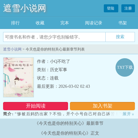
遮雪小说网
登陆
注册
排行
收藏
完本
阅读记录
书架
遮雪小说网
> 今天也是你的特别关心最新章节列表
作者：小Q不吃了
TXT下载
类别：历史军事
状态：连载
最后更新：2026-03-02 02:43
开始阅读
加入书架
简介:
“惨被后妈扔出家？不怕，开个小号自己对自己诉苦！”但没想
展开
»
到混来混去竟然跟总裁混到一起！ ？身形高大的男人微眯着凤眸把
《今天也是你的特别关心》最新章节
她堵在墙角， “放心，你这辈子都别想从我身边逃走！”『摒弃传统
老套路，码字君脑回路清奇，让你看到开头猜不到结尾～』...
《今天也是你的特别关心》正文