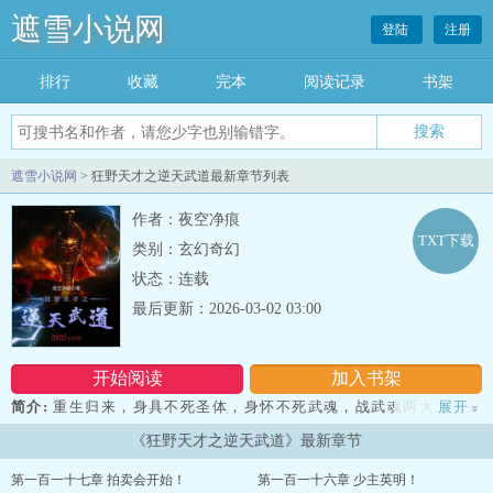
遮雪小说网
登陆
注册
排行
收藏
完本
阅读记录
书架
遮雪小说网
> 狂野天才之逆天武道最新章节列表
作者：夜空净痕
TXT下载
类别：玄幻奇幻
状态：连载
最后更新：2026-03-02 03:00
开始阅读
加入书架
简介:
重生归来，身具不死圣体，身怀不死武魂，战武魂两大上古武
展开
»
魂，武道，阵道，丹道，器道全才。 郑煜，一路嚣张，肆意纵横武
《狂野天才之逆天武道》最新章节
道仙界，泡妞，屠龙，灭魔，杀神，登峰造极，浩瀚武界，唯我独
尊！...
第一百一十七章 拍卖会开始！
第一百一十六章 少主英明！