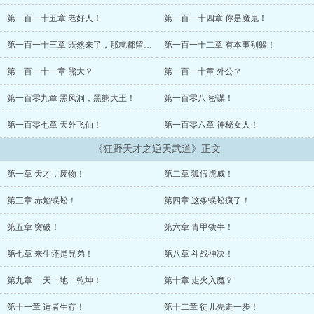
第一百一十五章 老好人！
第一百一十四章 你是魔鬼！
第一百一十三章 既然来了，那就都留下来吧！
第一百一十二章 有本事别躲！
第一百一十一章 熊大？
第一百一十章 外公？
第一百零九章 黑风洞，黑熊大王！
第一百零八 密谋！
第一百零七章 天外飞仙！
第一百零六章 神秘女人！
《狂野天才之逆天武道》正文
第一章 天才，废物！
第二章 狐假虎威！
第三章 赤焰蜈蚣！
第四章 这条蜈蚣疯了！
第五章 突破！
第六章 青甲铁牛！
第七章 来生还是兄弟！
第八章 斗战神决！
第九章 一天一地一乾坤！
第十章 走火入魔？
第十一章 适者生存！
第十二章 徒儿先走一步！