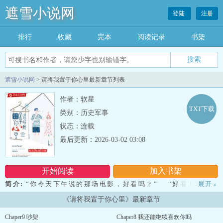
遮雪小说网
登陆
注册
排行
收藏
完本
阅读记录
书架
遮雪小说网
> 请将我置于你心里最新章节列表
作者：软星
TXT下载
类别：历史军事
状态：连载
最后更新：2026-03-02 03:08
开始阅读
加入书架
简介:
“你今天下午说的那场电影，好看吗？” “好看！非常好
展开
»
看。”林音阁没看过，但是能让顾凉城去看不好看的也变成好看的
《请将我置于你心里》最新章节
了。 “哦？是吗？” “是！” “但我觉得你更好看。&rd......quo;林
音阁咋舌，她没有想到外表这么高冷顾凉城会经常说出这种话，令她
Chaper9 吵架
Chaper8 我还能继续喜欢你吗