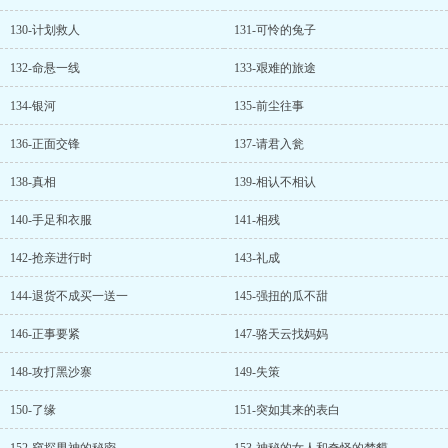
130-计划救人
131-可怜的兔子
132-命悬一线
133-艰难的旅途
134-银河
135-前尘往事
136-正面交锋
137-请君入瓮
138-真相
139-相认不相认
140-手足和衣服
141-相残
142-抢亲进行时
143-礼成
144-退货不成买一送一
145-强扭的瓜不甜
146-正事要紧
147-骆天云找妈妈
148-攻打黑沙寨
149-失策
150-了缘
151-突如其来的表白