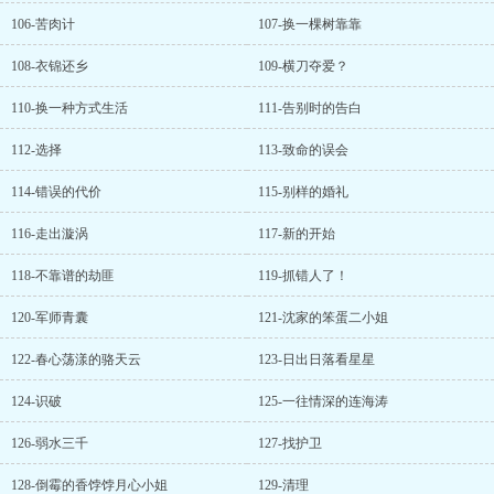
106-苦肉计
107-换一棵树靠靠
108-衣锦还乡
109-横刀夺爱？
110-换一种方式生活
111-告别时的告白
112-选择
113-致命的误会
114-错误的代价
115-别样的婚礼
116-走出漩涡
117-新的开始
118-不靠谱的劫匪
119-抓错人了！
120-军师青囊
121-沈家的笨蛋二小姐
122-春心荡漾的骆天云
123-日出日落看星星
124-识破
125-一往情深的连海涛
126-弱水三千
127-找护卫
128-倒霉的香饽饽月心小姐
129-清理