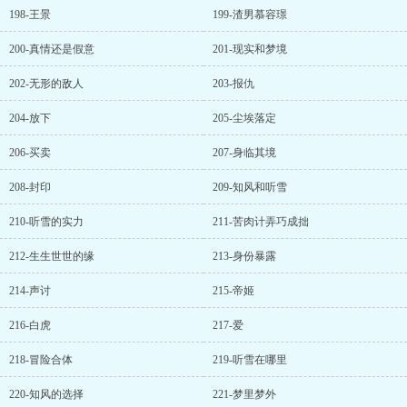
198-王景
199-渣男慕容璟
200-真情还是假意
201-现实和梦境
202-无形的敌人
203-报仇
204-放下
205-尘埃落定
206-买卖
207-身临其境
208-封印
209-知风和听雪
210-听雪的实力
211-苦肉计弄巧成拙
212-生生世世的缘
213-身份暴露
214-声讨
215-帝姬
216-白虎
217-爱
218-冒险合体
219-听雪在哪里
220-知风的选择
221-梦里梦外