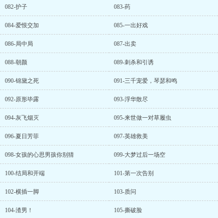
082-护子
083-药
084-爱恨交加
085-一出好戏
086-局中局
087-出卖
088-朝颜
089-刺杀和引诱
090-锦黛之死
091-三千宠爱，琴瑟和鸣
092-原形毕露
093-浮华散尽
094-灰飞烟灭
095-来世做一对草履虫
096-夏日芳菲
097-英雄救美
098-女孩的心思男孩你别猜
099-大梦过后一场空
100-结局和开端
101-第一次告别
102-横插一脚
103-质问
104-渣男！
105-撕破脸