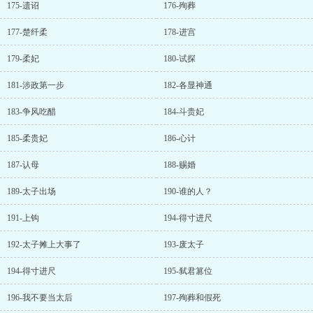
175-遗诏
176-殉葬
177-楚纤柔
178-进宫
179-柔妃
180-试探
181-涉政第一步
182-各显神通
183-争风吃醋
184-斗贵妃
185-柔贵妃
186-心计
187-认母
188-赐婚
189-太子出场
190-谁的人？
191-上钩
194-得寸进尺
192-太子摊上大事了
193-废太子
194-得寸进尺
195-弑君篡位
196-我不要当太后
197-殉葬和假死