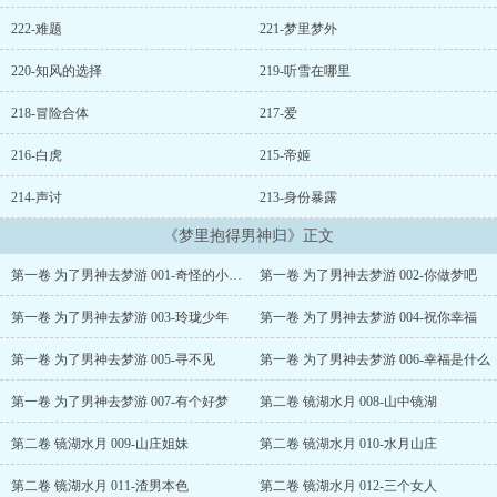
在梦里，你就醒不过来了╮(╯▽╰)╭ 天哪，但是为了我的男神，
上吧ヾ(?°?°?)?? 交流：2385363195（非群）...
222-难题
221-梦里梦外
220-知风的选择
219-听雪在哪里
218-冒险合体
217-爱
216-白虎
215-帝姬
214-声讨
213-身份暴露
《梦里抱得男神归》正文
第一卷 为了男神去梦游 001-奇怪的小猫咪
第一卷 为了男神去梦游 002-你做梦吧
第一卷 为了男神去梦游 003-玲珑少年
第一卷 为了男神去梦游 004-祝你幸福
第一卷 为了男神去梦游 005-寻不见
第一卷 为了男神去梦游 006-幸福是什么
第一卷 为了男神去梦游 007-有个好梦
第二卷 镜湖水月 008-山中镜湖
第二卷 镜湖水月 009-山庄姐妹
第二卷 镜湖水月 010-水月山庄
第二卷 镜湖水月 011-渣男本色
第二卷 镜湖水月 012-三个女人