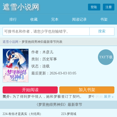
遮雪小说网
登陆
注册
排行
收藏
完本
阅读记录
书架
遮雪小说网
> 梦里抱得男神归最新章节列表
作者：木彦儿
TXT下载
类别：历史军事
状态：连载
最后更新：2026-03-03 03:05
开始阅读
加入书架
简介:
为了得到梦中情人，她和梦貘签订了契约。 梦中的她上天入
展开
»
地，转换时空，助人化解误会，达成心愿，将一个个噩梦转化成美
《梦里抱得男神归》最新章节
梦。 什么，我只要做做梦就能得到我的男神Σ(⊙▽⊙“a、...... 呵
呵，你做梦吧￣□￣｜｜ 是你叫我做梦的啊(⊙_⊙)? 呵呵，若是死
224-有你才是真实（大结局）
223-梦境域