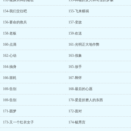
152-窥探男神的秘密
153-神秘的女人和奇怪的梦貘
154-我们交往吧
155-飞来横祸
156-要命的救兵
157-变故
158-老板
159-欢送
160-点滴
161-光明正大地作弊
162-心动
163-假象
164-抽身
165-放手
166-噩耗
167-释怀
169-告别
168-最后的心愿
169-告别
170-爱是折磨人的东西
171-圆梦
172-面对
173-又一个红衣女子
174-毓秀宫