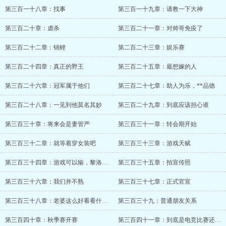
第三百一十八章：找事
第三百一十九章：请教一下大神
第三百二十章：虐杀
第三百二十一章：对帅哥免疫了
第三百二十二章：锦鲤
第二百二十三章：娱乐赛
第三百二十四章：真正的野王
第三百二十五章：最想嫁的人
第三百二十六章：冠军属于他们
第三百二十七章：助人为乐，**品德
第三百二十八章：一见到他莫名其妙
第三百二十九章：到底应该担心谁
第三百三十章：将来会是妻管严
第三百三十一章：转会期开始
第三百三十二章：就等着穿女装吧
第三百三十三章：游戏天赋
第三百三十四章：游戏可以输，黎洛必须针对
第三百三十五章：拍宣传照
第三百三十六章：我们并不熟
第三百三十七章：正式官宣
第三百三十八章：老婆这么好看看什么游戏
第三百三十九：普通朋友关系
第三百四十章：秋季赛开赛
第三百四十一章：到底是电竞比赛还是选秀