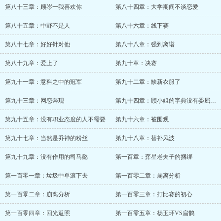
第八十三章：顾岑一我喜欢你
第八十四章：大学期间不谈恋爱
第八十五章：中野不是人
第八十六章：线下赛
第八十七章：好好针对他
第八十八章：强到离谱
第八十九章：爱上了
第九十章：决赛
第九十一章：意料之中的冠军
第九十二章：缺新衣服了
第九十三章：网恋奔现
第九十四章：顾小姐的字典没有委屈二字
第九十五章：没有职业态度的人不需要
第九十六章：被围观
第九十七章：当然是乔神的粉丝
第九十八章：替补风波
第九十九章：没有作用的司马懿
第一百章：弈星老夫子的捆绑
第一百零一章：垃圾中单滚下去
第一百零二章：崩离分析
第一百零二章：崩离分析
第一百零三章：打比赛的初心
第一百零四章：回光返照
第一百零五章：杨玉环VS扁鹊