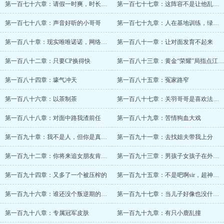
第一百七十六章：请假一时爽，时长火葬场
第一百七十七章：这阵容不是让他乱杀吗？
第一百七十八章：声音好听的小哥哥
第一百七十九章：人在基地训练，绿帽天上来
第一百八十章：现实唯唯诺诺，网络重拳出击
第一百八十一章：让对面发育不起来
第一百八十二章：只要CP换得快
第一百八十三章：黄金“荣耀”局指点江山的人
第一百八十四章：壕气冲天
第一百八十五章：冤家路窄
第一百八十六章：以茶制茶
第一百八十七章：关羽哥哥是喜欢法王还是绿茶辅助？
第一百八十八章：对面中路我渣前任
第一百八十九章：苦情狗血大戏
第一百九十章：我不是人，但你是真的狗！
第一百九十一章：去找姐夫带我上分
第一百九十二章：你将来追女朋友肯定火葬场
第一百九十三章：男孩子女孩子在外要保护好自己
第一百九十四章：又多了一个被压榨的
第一百九十五章：不是吧啊sir，超神的我你们喊我疯狗
第一百九十六章：谁还没个叛逆期的儿子
第一百九十七章：当儿子好像也没什么不好
第一百九十八章：专属冠军皮肤
第一百九十九章：有只小鹿乱撞