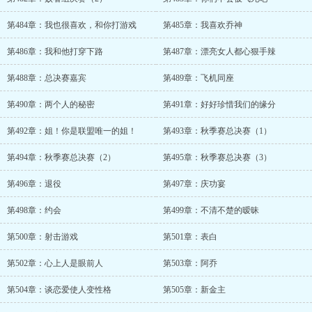
第484章：我也很喜欢，和你打游戏
第485章：我喜欢乔神
第486章：我和他打穿下路
第487章：漂亮女人都心狠手辣
第488章：总决赛嘉宾
第489章：飞机同座
第490章：两个人的秘密
第491章：好好珍惜我们的缘分
第492章：姐！你是联盟唯一的姐！
第493章：秋季赛总决赛（1）
第494章：秋季赛总决赛（2）
第495章：秋季赛总决赛（3）
第496章：退役
第497章：庆功宴
第498章：约会
第499章：不清不楚的暧昧
第500章：射击游戏
第501章：表白
第502章：心上人是眼前人
第503章：阿乔
第504章：谈恋爱使人变性格
第505章：新金主