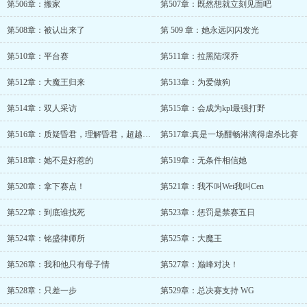
第506章：搬家
第507章：既然想就立刻见面吧
第508章：被认出来了
第 509 章：她永远闪闪发光
第510章：平台赛
第511章：拉黑陆堔乔
第512章：大魔王归来
第513章：为爱做狗
第514章：双人采访
第515章：会成为kpl最强打野
第516章：质疑昏君，理解昏君，超越昏君
第517章:真是一场酣畅淋漓得虐杀比赛
第518章：她不是好惹的
第519章：无条件相信她
第520章：拿下赛点！
第521章：我不叫Wei我叫Cen
第522章：到底谁找死
第523章：惩罚是禁赛五日
第524章：铭盛律师所
第525章：大魔王
第526章：我和他只有母子情
第527章：巅峰对决！
第528章：只差一步
第529章：总决赛支持 WG