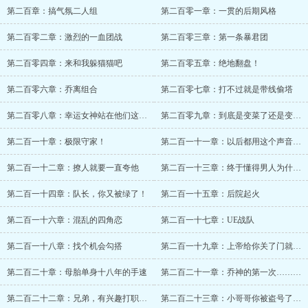
第二百章：搞气氛二人组
第二百零一章：一贯的后期风格
第二百零二章：激烈的一血团战
第二百零三章：第一条暴君团
第二百零四章：来和我躲猫猫吧
第二百零五章：绝地翻盘！
第二百零六章：乔离组合
第二百零七章：打不过就是带线偷塔
第二百零八章：幸运女神站在他们这一边
第二百零九章：到底是变菜了还是变强了？
第二百一十章：极限守家！
第二百一十一章：以后都用这个声音直播吧
第二百一十二章：撩人就要一直夸他
第二百一十三章：终于懂得男人为什么喜欢绿茶
第二百一十四章：队长，你又被绿了！
第二百一十五章：后院起火
第二百一十六章：混乱的四角恋
第二百一十七章：UE战队
第二百一十八章：找个机会勾搭
第二百一十九章：上帝给你关了门就给你开窗
第二百二十章：母胎单身十八年的手速
第二百二十一章：乔神的第一次……打赏
第二百二十二章：兄弟，有兴趣打职业吗？
第二百二十三章：小哥哥你被盗号了吗？