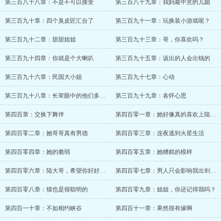
第三百八十八章：不是不可以接受
第三百八十九章：我妈最中意的儿媳
第三百九十章：四个臭皮匠汇合了
第三百九十一章：玩换装小游戏呢？
第三百九十二章：甜甜姐姐
第三百九十三章：哥，你喜欢吗？
第三百九十四章：你就是个大喇叭
第三百九十五章：该出的人会出钱的
第三百九十六章：民国大小姐
第三百九十七章：心动
第三百九十八章：长辈眼中的他们多般配
第三百九十九章：各怀心思
第四百章：交换下舞伴
第四百零一章：她好像真的喜欢上陆堔乔了
第四百零二章：她哥哥真有男德
第四百零三章：连夜逃到火星生活
第四百零四章：她的脆弱
第四百零五章：她糟糕的模样
第四百零六章：陆大哥，希望你好好对我姐姐
第四百零七章：男人只会影响我出剑的速度
第四百零八章：猫也是很聪明的
第四百零九章：姐姐，你还记得我吗？
第四百一十章：不如相约峡谷
第四百十一章：果然很有缘啊