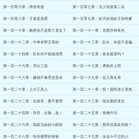
第一百零六章：缔造奇迹
第一百零七章：没人知道第二名
第一百零八章：王者是真爱
第一百零九章：砍天砍地砍王你铠爹
第一百一十章：她再也不是那个直女了
第一百一十一章：贪图乔神美色
第一百一十二章：中单本野王罩的
第一百一十三章：队长，你是不是骗人感情了？
第一百一十四章：队长你不能做渣男
第一百一十五章：签名能卖吗？
第一百一十六章：否认三连
第一百一十七章：勇敢的上吧
第一百一十八章：嫌他不够秃还是命太长
第一百一十九章：拉入黑名单
第一百二十章：上分工具人
第一百二十一章：惊！国民老公竟然……
第一百二十二章：在线等，要不要帮自家哥哥
第一百二十三章：闯女厕的变态
第一百二十四章：乔乔，女厕，急！
第一百二十五章：青梅竹马
第一百二十六章：陆家兄妹的小跟班
第一百二十七章：我哥也喜欢你呢？
第一百二十八章：给你最野的体验
第一百二十九章：永远斗不过的人