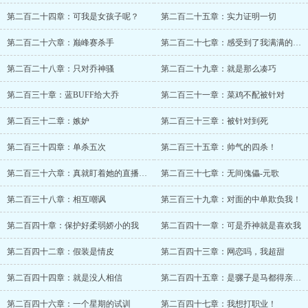
第二百二十四章：可我是女孩子呢？
第二百二十五章：实力证明一切
第二百二十六章：巅峰赛杀手
第二百二十七章：感受到了我满满的热情了吗
第二百二十八章：只对乔神骚
第二百二十九章：就是那么凑巧
第二百三十章：蓝BUFF给大乔
第二百三十一章：菜鸡不配被针对
第二百三十二章：嫉妒
第二百三十三章：被针对到死
第二百三十四章：单杀五次
第二百三十五章：帅气的四杀！
第二百三十六章：真就盯着她的直播间看
第二百三十七章：无间傀儡-元歌
第二百三十八章：相互嘲讽
第三百三十九章：对面的中单欺负我！
第二百四十章：保护好柔弱娇小的我
第二百四十一章：可是乔神就是喜欢我
第二百四十二章：假装是情皮
第二百四十三章：网恋吗，我超甜
第二百四十四章：就是没人相信
第二百四十五章：是骡子是马都得亲眼所见
第二百四十六章：一个星期的试训
第二百四十七章：我想打职业！