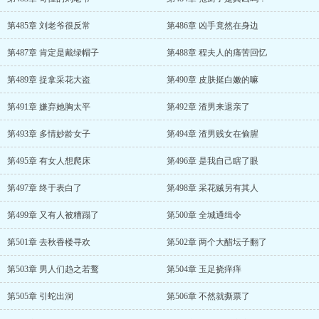
第485章 刘老爷很反常
第486章 凶手竟然在身边
第487章 肯定是戴绿帽子
第488章 程夫人的痛苦回忆
第489章 捉拿采花大盗
第490章 皮肤挺白嫩的嘛
第491章 嫌弃她胸太平
第492章 渣男来退亲了
第493章 多情妙龄女子
第494章 渣男贱女在偷腥
第495章 有女人想爬床
第496章 是我自己瞎了眼
第497章 终于表白了
第498章 采花贼另有其人
第499章 又有人被糟蹋了
第500章 全城通缉令
第501章 去秋香楼寻欢
第502章 两个大醋坛子翻了
第503章 男人们趋之若鹜
第504章 玉足挠痒痒
第505章 引蛇出洞
第506章 不然就撕票了