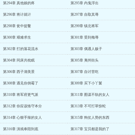
第294章 真他娘的疼
第295章 内鬼浮出
第296章 将计就计
第297章 自取其辱
第298章 瓮中捉鳖
第299章 镇北将军
第300章 艰难求生
第301章 受到侮辱
第302章 打的落花流水
第303章 偶遇人贩子
第304章 同床共枕眠
第305章 夷州街头
第306章 西子湖美景
第307章 自讨苦吃
第308章 遇见你倒霉了
第309章 买下小丫鬟
第310章 将军府更气派
第311章 图谋不轨的女人
第312章 你应该恪守本分
第313章 不可打草惊蛇
第314章 心狠手辣的女人
第315章 狗仗人势的东西
第316章 演戏奉陪到底
第317章 宝贝都是我的了