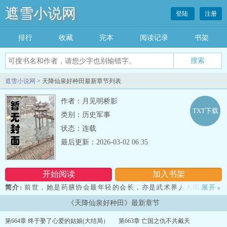
遮雪小说网
登陆
注册
排行
收藏
完本
阅读记录
书架
遮雪小说网
> 天降仙泉好种田最新章节列表
作者：月见明桥影
TXT下载
类别：历史军事
状态：连载
最后更新：2026-03-02 06:35
开始阅读
加入书架
简介:
前世，她是药膳协会最年轻的会长，亦是武术界人人闻风丧胆
展开
»
的姑娘。 一朝穿越，变身穷苦懦弱，备受欺凌的农家女！ 爷爷不
《天降仙泉好种田》最新章节
疼，奶奶不爱，大伯娘蔫儿坏！ 奈何上天眷顾，天降随身空间，内
有宝地仙泉，天材地宝拿到手软！ 斗奶奶，打白莲......，做药膳，
第664章 终于娶了心爱的姑娘(大结局）
第663章 亡国之仇不共戴天