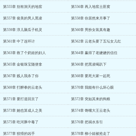
第555章 别有洞天的地窖
第556章 再入地窖土匪窝
第557章 俊美的男人黑凌
第558章 你居然来月事了
第559章 淳儿脑瓜子机灵
第560章 男扮女装真有趣
第561章 中了连环计
第562章 云老头要了五坛女儿红
第563章 救了个奶娃的妇人
第564章 赢得了老嬷嬷的信任
第565章 金银珠宝随便拿
第566章 把黑凌喝趴下
第567章 贱人我杀了你
第568章 要死大家一起死
第569章 打醉拳的云老头
第570章 我能有什么坏心眼
第571章 要打道回京了
第572章 突如其来的狗粮
第573章 她也算成人之美
第574章 馋嘴大王云老头
第575章 吃河豚中毒了
第576章 把祸水东引
第577章 狡猾的凶手
第578章 柳小姐被抢走了