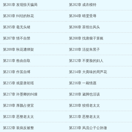
第201章 发现惊天骗局
第202章 成衣模特
第203章 纠结的秋花
第204章 晴雯受辱
第205章 毫无头绪
第206章 茶馆出风头
第207章 情不自禁
第208章 找唐瘸子算账
第209章 秋花遭绑架
第210章 活捉朱黑子
第211章 咎由自取
第212章 不要脸的妇人
第213章 作茧自缚
第214章 大粪味的周芦花
第215章 戏耍唐初瑶
第216章 一厢情愿
第217章 许墨卿的纠缠
第218章 崴脚也活该
第219章 厚颜占便宜
第220章 狡猾老太太
第221章 恶整老太太
第221章 恶整老太太
第222章 装病反被整
第223章 风流公子公孙澈