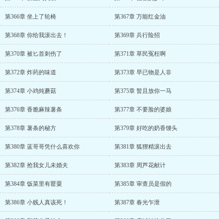
第366章 坐上了轮椅
第367章 万能红金油
第368章 你给我滚出去！
第369章 兵行险招
第370章 被匕首刺伤了
第371章 草民冤枉啊
第372章 炸药的味道
第373章 早已物是人非
第374章 小鸡炖蘑菇
第375章 暂且放你一马
第376章 香脆麻辣薯条
第377章 不要脸的婆娘
第378章 薯条的秘方
第379章 好吃的奶香馒头
第380章 蓝哥哥凭什么喜欢你
第381章 狐狸精滚出去
第382章 抢我女儿未婚夫
第383章 周芦花献计
第384章 饭菜里有罂粟
第385章 审查员是假的
第386章 小贱人真该死！
第387章 春光乍泄