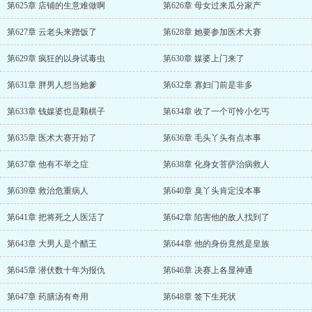
第625章 店铺的生意难做啊
第626章 母女过来瓜分家产
第627章 云老头来蹭饭了
第628章 她要参加医术大赛
第629章 疯狂的以身试毒虫
第630章 媒婆上门来了
第631章 胖男人想当她爹
第632章 寡妇门前是非多
第633章 钱媒婆也是颗棋子
第634章 收了一个可怜小乞丐
第635章 医术大赛开始了
第636章 毛头丫头有点本事
第637章 他有不举之症
第638章 化身女菩萨治病救人
第639章 救治危重病人
第640章 臭丫头肯定没本事
第641章 把将死之人医活了
第642章 陷害他的敌人找到了
第643章 大男人是个醋王
第644章 他的身份竟然是皇族
第645章 潜伏数十年为报仇
第646章 决赛上各显神通
第647章 药膳汤有奇用
第648章 签下生死状