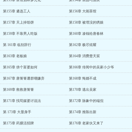
第153章 茶馆酒肆多元化
第154章 茶品与酒类
第155章 遴选工人
第156章 大闹茶馆
第157章 天上掉馅饼
第158章 被埋没的绣娘
第159章 不靠男人吃饭
第160章 凑钱给唐春林
第 161章 临别辞行
第162章 极尽炫耀
第163章 老板娘
第164章 消费楚天宸
第165章 傍个富婆如何
第166章 传闻中的吴家小少爷
第167章 唐箐箐遭群嘲嫌弃
第168章 悔婚不成
第169章 救救唐箐箐
第170章 逃出吴家
第171章 找苟媒婆讨说法
第172章 脉象中的端倪
第 173章 大显身手
第174章 推陈出新
第175章 药膳活招牌
第176章 老家伙又来了