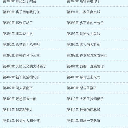
第388章 和范公子约会
第389章 店铺转给你了
第390章 房子留给我们住
第391章 一家子奔京城
第392章 遇到打劫了
第393章 乡下来的土包子
第394章 将军奋斗史
第395章 别给女儿丢脸
第396章 给楚蓉儿治失明
第397章 寡人的大将军
第398章 青梅竹马小公主
第399章 你竟然喜欢农家女
第400章 无情无义的大猪蹄子
第401章 我要一直跟随你
第402章 被丫鬟浴桶勾引
第403章 帮你去去火气
第407章 两人要南下
第408章 醋坛子翻了
第409章 还想再来一鞭
第410章 大不了挨顿板子
第411章 鲜花配美人
第412章 神奇的西林城
第413章 只抓女人和小孩
第414章 组建一支队伍