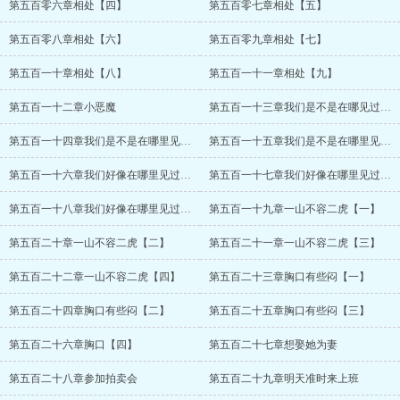
第五百零六章相处【四】
第五百零七章相处【五】
第五百零八章相处【六】
第五百零九章相处【七】
第五百一十章相处【八】
第五百一十一章相处【九】
第五百一十二章小恶魔
第五百一十三章我们是不是在哪见过【一】
第五百一十四章我们是不是在哪里见过【二】
第五百一十五章我们是不是在哪里见过【三】
第五百一十六章我们好像在哪里见过【四】
第五百一十七章我们好像在哪里见过【五】
第五百一十八章我们好像在哪里见过【六】
第五百一十九章一山不容二虎【一】
第五百二十章一山不容二虎【二】
第五百二十一章一山不容二虎【三】
第五百二十二章一山不容二虎【四】
第五百二十三章胸口有些闷【一】
第五百二十四章胸口有些闷【二】
第五百二十五章胸口有些闷【三】
第五百二十六章胸口【四】
第五百二十七章想娶她为妻
第五百二十八章参加拍卖会
第五百二十九章明天准时来上班