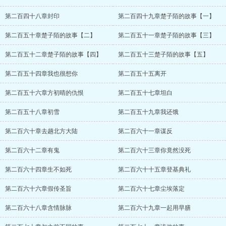
第二百四十八章封印
第二百四十九章楚子陌的故事【一】
第二百五十章楚子陌的故事【二】
第二百五十一章楚子陌的故事【三】
第二百五十二章楚子陌的故事【四】
第二百五十三楚子陌的故事【五】
第二百五十四章我也很想你
第二百五十五离开
第二百五十六章方初晴的仇恨
第二百五十七章坦白
第二百五十八章初雪
第二百五十九章我还饿
第二百六十章去趟北方大陆
第二百六十一章谋反
第二百六十二章有鬼
第二百六十三章你竟然没死
第二百六十四章生不如死
第二百六十十五章登基典礼
第二百六十六章假传圣旨
第二百六十七章尘埃落定
第二百六十八章含情脉脉
第二百六十九章一起用早膳