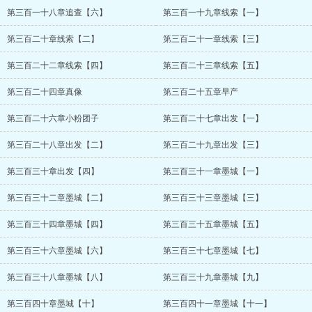
第三百一十八章追查【六】
第三百一十九章线索【一】
第三百二十章线索【二】
第三百二十一章线索【三】
第三百二十二章线索【四】
第三百二十三章线索【五】
第三百二十四章真像
第三百二十五章早产
第三百二十六章小粉团子
第三百二十七章出发【一】
第三百二十八章出发【二】
第三百二十九章出发【三】
第三百三十章出发【四】
第三百三十一章墨城【一】
第三百三十二章墨城【二】
第三百三十三章墨城【三】
第三百三十四章墨城【四】
第三百三十五章墨城【五】
第三百三十六章墨城【六】
第三百三十七章墨城【七】
第三百三十八章墨城【八】
第三百三十九章墨城【九】
第三百四十章墨城【十】
第三百四十一章墨城【十一】