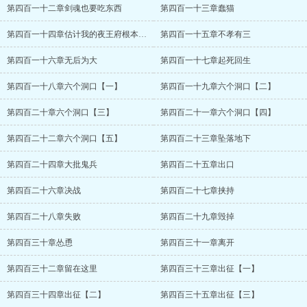
第四百一十二章剑魂也要吃东西
第四百一十三章蠢猫
第四百一十四章估计我的夜王府根本就放不下
第四百一十五章不孝有三
第四百一十六章无后为大
第四百一十七章起死回生
第四百一十八章六个洞口【一】
第四百一十九章六个洞口【二】
第四百二十章六个洞口【三】
第四百二十一章六个洞口【四】
第四百二十二章六个洞口【五】
第四百二十三章坠落地下
第四百二十四章大批鬼兵
第四百二十五章出口
第四百二十六章决战
第四百二十七章挟持
第四百二十八章失败
第四百二十九章毁掉
第四百三十章怂恿
第四百三十一章离开
第四百三十二章留在这里
第四百三十三章出征【一】
第四百三十四章出征【二】
第四百三十五章出征【三】