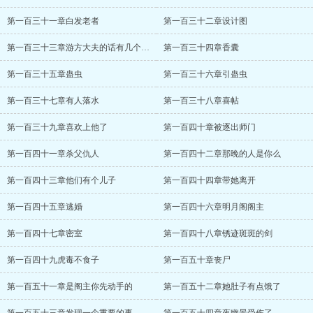
第一百三十一章白发老者
第一百三十二章设计图
第一百三十三章游方大夫的话有几个是真的
第一百三十四章香囊
第一百三十五章蛊虫
第一百三十六章引蛊虫
第一百三十七章有人落水
第一百三十八章喜帖
第一百三十九章喜欢上他了
第一百四十章被逐出师门
第一百四十一章杀父仇人
第一百四十二章那晚的人是你么
第一百四十三章他们有个儿子
第一百四十四章带她离开
第一百四十五章逃婚
第一百四十六章明月阁阁主
第一百四十七章密室
第一百四十八章锈迹斑斑的剑
第一百四十九虎毒不食子
第一百五十章丧尸
第一百五十一章是阁主你先动手的
第一百五十二章她肚子有点饿了