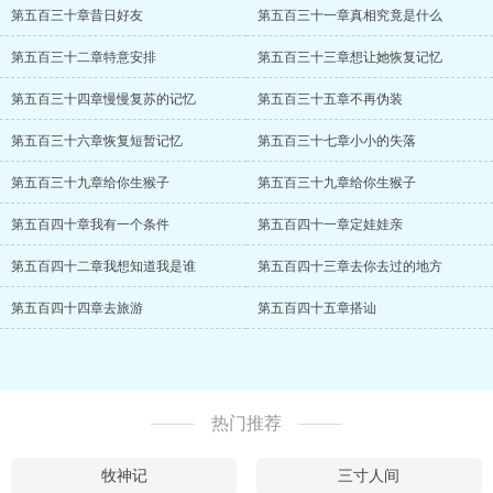
第五百三十章昔日好友
第五百三十一章真相究竟是什么
第五百三十二章特意安排
第五百三十三章想让她恢复记忆
第五百三十四章慢慢复苏的记忆
第五百三十五章不再伪装
第五百三十六章恢复短暂记忆
第五百三十七章小小的失落
第五百三十九章给你生猴子
第五百三十九章给你生猴子
第五百四十章我有一个条件
第五百四十一章定娃娃亲
第五百四十二章我想知道我是谁
第五百四十三章去你去过的地方
第五百四十四章去旅游
第五百四十五章搭讪
热门推荐
牧神记
三寸人间