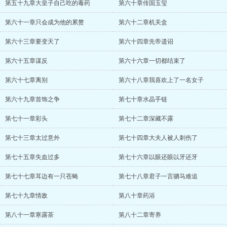
第五十九章大皇子自己吃的毒药
第六十章传国玉玺
第六十一章只会成为他的累赘
第六十二章机关盒
第六十三章要变天了
第六十四章先帝遗诏
第六十五章谋反
第六十六章一切都结束了
第六十七章离别
第六十八章我喜欢上了一名女子
第六十九章首饰之争
第七十章水晶手链
第七十一章彩头
第七十二章深藏不露
第七十三章太过意外
第七十四章大夫人被人刺伤了
第七十五章失血过多
第七十六章以眼还眼以牙还牙
第七十七章耳边有一只苍蝇
第七十八章君子一言驷马难追
第七十九章情敌
第八十章药浴
第八十一章寒露茶
第八十二章寄养