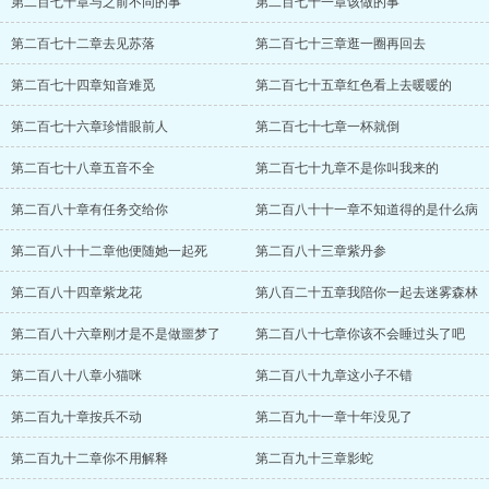
第二百七十章与之前不同的事
第二百七十一章该做的事
第二百七十二章去见苏落
第二百七十三章逛一圈再回去
第二百七十四章知音难觅
第二百七十五章红色看上去暖暖的
第二百七十六章珍惜眼前人
第二百七十七章一杯就倒
第二百七十八章五音不全
第二百七十九章不是你叫我来的
第二百八十章有任务交给你
第二百八十十一章不知道得的是什么病
第二百八十十二章他便随她一起死
第二百八十三章紫丹参
第二百八十四章紫龙花
第八百二十五章我陪你一起去迷雾森林
第二百八十六章刚才是不是做噩梦了
第二百八十七章你该不会睡过头了吧
第二百八十八章小猫咪
第二百八十九章这小子不错
第二百九十章按兵不动
第二百九十一章十年没见了
第二百九十二章你不用解释
第二百九十三章影蛇