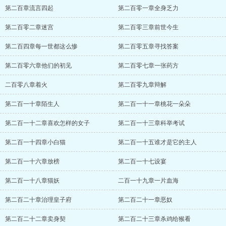
第二百章流言四起
第二百零一章全身乏力
第二百零二章迷宫
第二百零三章前世今生
第二百四章每一世都这么惨
第二百零五章寻找答案
第二百零六章他们的初见
第二百零七章一张药方
二百零八章着火
第二百零九章辩解
第二百一十章陌生人
第二百一十一章桃花一朵朵
第二百一十二章喜欢怎样的女子
第二百一十三章科举考试
第二百一十四章小白猫
第二百一十五谁才是它的主人
第二百一十六章放榜
第二百一十七设宴
第二百一十八章猫妖
二百一十九章一片血海
第二百二十章治理皇子府
第二百二十一章恶奴
第二百二十二章卖身契
第二百二十三章杀鸡给猴看