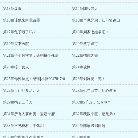
第13章废眼
第14章阵容强大
第15章让她来向我请罪
第16章再见兄弟，却不复往日
第17章兔子喂了吗？
第18章周家改姓常吧！
第19章买下医院
第20章签字即可
第21章半个月恢复，否则挑个死法
第22章招你为婿
第23章哼，女人
第24章被撩
第25章你矜持点！感谢[小猪0947817c0f0]的打赏！
第26章刘婉灵，死！
第27章且让他多活几天
第28章七年回首，他心依旧
第29章捐了五千万
第30章5千万，也叫事？
第31章所有人要出资，重建宁府
第32章我跟宁臣，是兄弟！
第33章不见棺材，不落泪
第34章陈家遇到问题
第35章宁臣算什么东西？
第36章篡位