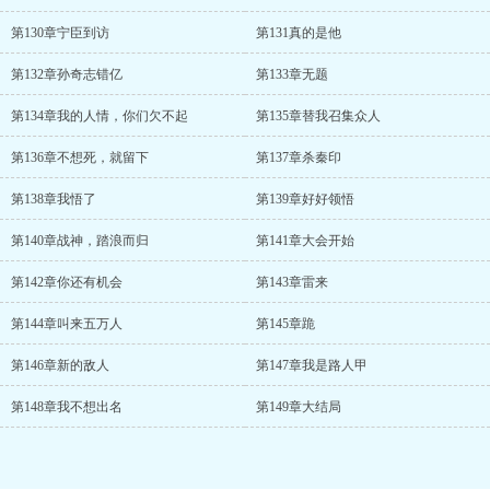
第130章宁臣到访
第131真的是他
第132章孙奇志错亿
第133章无题
第134章我的人情，你们欠不起
第135章替我召集众人
第136章不想死，就留下
第137章杀秦印
第138章我悟了
第139章好好领悟
第140章战神，踏浪而归
第141章大会开始
第142章你还有机会
第143章雷来
第144章叫来五万人
第145章跪
第146章新的敌人
第147章我是路人甲
第148章我不想出名
第149章大结局