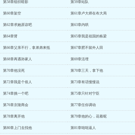
第58章组织暗影
第59章站队
第60章架空
第61章卢大师在布大局
第62章求她原谅吧
第63章内哄
第64章肾
第65章我是祖国的栋梁
第66章父亲不行，拿弟弟来抵
第67章肥不留外人田
第68章再遇孙家人
第69章活埋
第70章他没死
第70章三天，拿下他
第72章我是个俗人
第73章有话慢慢说
第74章挑一个吧
第75章只针对宁臣
第76章京陵商会
第77章任你调动
第78章离开他
第79章他的心，花着呢
第80章上门去找他
第81章咄咄逼人