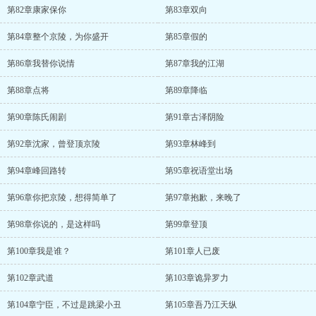
第82章康家保你
第83章双向
第84章整个京陵，为你盛开
第85章假的
第86章我替你说情
第87章我的江湖
第88章点将
第89章降临
第90章陈氏闹剧
第91章古泽阴险
第92章沈家，曾登顶京陵
第93章林峰到
第94章峰回路转
第95章祝语堂出场
第96章你把京陵，想得简单了
第97章抱歉，来晚了
第98章你说的，是这样吗
第99章登顶
第100章我是谁？
第101章人已废
第102章武道
第103章诡异罗力
第104章宁臣，不过是跳梁小丑
第105章吾乃江天纵