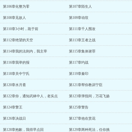
第106章化整为零
第107章陌生人
第108章见故人
第109章动坟
第110章3小时，跪于前
第111章千人围攻
第112章绝望的天空
第113章王者之战
第114章我的法则内，我主宰
第115章集体谢罪
第116章我举的报
第117章约战
第118章关中宁氏
第119章秦印
第120章水月斋
第121章帮你教训宁臣
第122章你，通知武林中人，老实点
第123章弹指间，万花飞扬
第124章擎王
第125章警告
第126章决战日
第127章他在赏花
第128章抱歉，我得早点回
第129章两种死法，任你挑