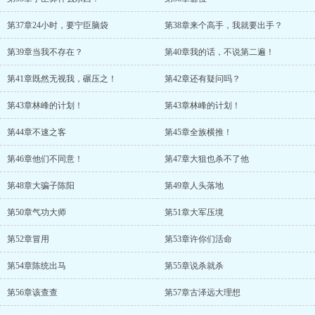
第37章24小时，要宁臣脑袋
第38章来个高手，我就要出手？
第39章当我不存在？
第40章我的话，不说第二遍！
第41章既然无视我，碾压之！
第42章还有疑问吗？
第43章林峰的计划！
第43章林峰的计划！
第44章不速之客
第45章全族横推！
第46章他们不同意！
第47章大狙也杀不了他
第48章大骗子陈阳
第49章人头落地
第50章气功大师
第51章大军压境
第52章冒用
第53章许你们活命
第54章陈统出马
第55章说杀就杀
第56章该查查
第57章古泽远大理想