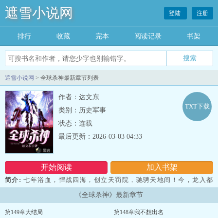
遮雪小说网
登陆
注册
排行
收藏
完本
阅读记录
书架
遮雪小说网
> 全球杀神最新章节列表
作者：达文东
TXT下载
类别：历史军事
状态：连载
最后更新：2026-03-03 04:33
开始阅读
加入书架
简介:
七年浴血，悍战四海，创立天罚院，驰骋天地间！今，龙入都
市，万兽伏首！ 新书起航，欢迎收藏阅读！...
《全球杀神》最新章节
第149章大结局
第148章我不想出名