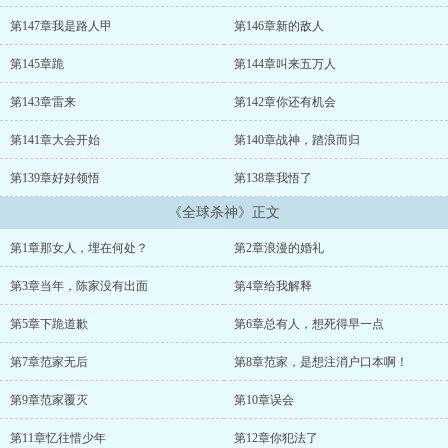
第147章我是路人甲
第146章新的敌人
第145章跪
第144章叫来五万人
第143章雷来
第142章你还有机会
第141章大会开始
第140章战神，踏浪而归
第139章好好领悟
第138章我悟了
《全球杀神》正文
第1章那女人，埋在何处？
第2章浪漫的婚礼
第3章当年，陈家没有出面
第4章给我解释
第5章下跪道歉
第6章总有人，想死得早一点
第7章范家无后
第8章范家，是想注消户口本啊！
第9章范家覆灭
第10章误会
第11章忆往惜少年
第12章你犯法了