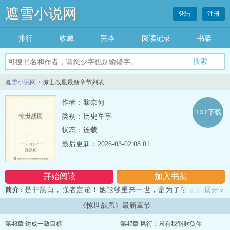
遮雪小说网
登陆
注册
排行
收藏
完本
阅读记录
书架
遮雪小说网
> 惊世战凰最新章节列表
作者：黎奈何
TXT下载
类别：历史军事
状态：连载
最后更新：2026-03-02 08:01
开始阅读
加入书架
简介:
是非黑白，强者定论！她能够重来一世，是为了佐证自己的信
展开
»
念，更是为揭开那只手遮天下的阴谋。 即便成为世人口中的禁忌又
《惊世战凰》最新章节
如何？逆世而战，她要做这惊世的战凰，改写黑暗笼罩的历史。...
第48章 达成一致目标
第47章 风衍：只有我能欺负你