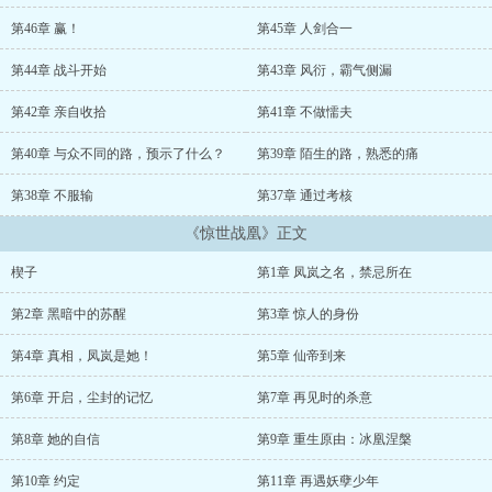
第46章 赢！
第45章 人剑合一
第44章 战斗开始
第43章 风衍，霸气侧漏
第42章 亲自收拾
第41章 不做懦夫
第40章 与众不同的路，预示了什么？
第39章 陌生的路，熟悉的痛
第38章 不服输
第37章 通过考核
《惊世战凰》正文
楔子
第1章 凤岚之名，禁忌所在
第2章 黑暗中的苏醒
第3章 惊人的身份
第4章 真相，凤岚是她！
第5章 仙帝到来
第6章 开启，尘封的记忆
第7章 再见时的杀意
第8章 她的自信
第9章 重生原由：冰凰涅槃
第10章 约定
第11章 再遇妖孽少年