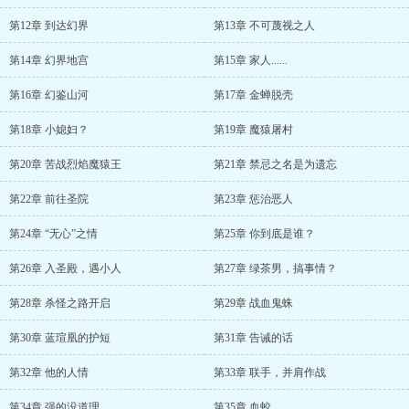
第12章 到达幻界
第13章 不可蔑视之人
第14章 幻界地宫
第15章 家人......
第16章 幻鉴山河
第17章 金蝉脱壳
第18章 小媳妇？
第19章 魔猿屠村
第20章 苦战烈焰魔猿王
第21章 禁忌之名是为遗忘
第22章 前往圣院
第23章 惩治恶人
第24章 “无心”之情
第25章 你到底是谁？
第26章 入圣殿，遇小人
第27章 绿茶男，搞事情？
第28章 杀怪之路开启
第29章 战血鬼蛛
第30章 蓝瑄凰的护短
第31章 告诫的话
第32章 他的人情
第33章 联手，并肩作战
第34章 强的没道理
第35章 血蛟