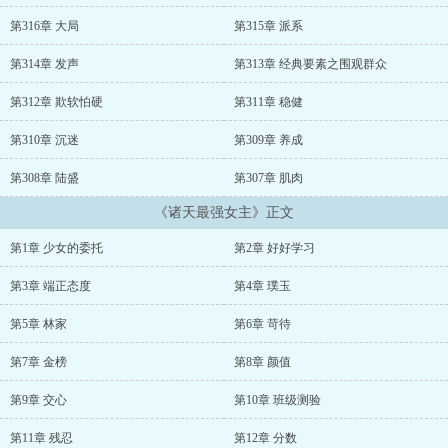
第316章 大局
第315章 派系
第314章 发声
第313章 经典要素之围观群众
第312章 欺软怕硬
第311章 稳健
第310章 沉迷
第309章 养成
第308章 陆盛
第307章 肌肉
《诸天最强女主》正文
第1章 少女的委托
第2章 好好学习
第3章 端正态度
第4章 璞玉
第5章 林家
第6章 苛待
第7章 金榜
第8章 颜值
第9章 交心
第10章 班级测验
第11章 残忍
第12章 分数