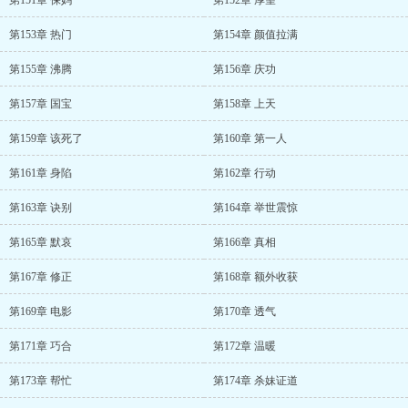
第151章 保妈
第152章 厚望
第153章 热门
第154章 颜值拉满
第155章 沸腾
第156章 庆功
第157章 国宝
第158章 上天
第159章 该死了
第160章 第一人
第161章 身陷
第162章 行动
第163章 诀别
第164章 举世震惊
第165章 默哀
第166章 真相
第167章 修正
第168章 额外收获
第169章 电影
第170章 透气
第171章 巧合
第172章 温暖
第173章 帮忙
第174章 杀妹证道