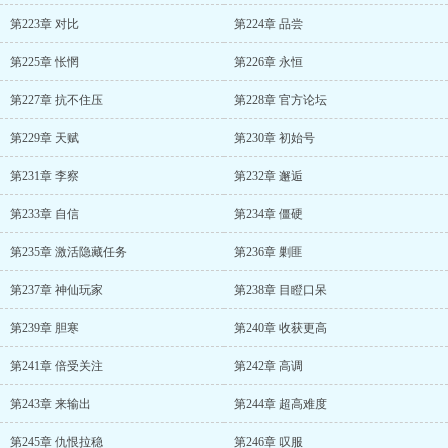
第223章 对比
第224章 品尝
第225章 怅惘
第226章 永恒
第227章 抗不住压
第228章 官方论坛
第229章 天赋
第230章 初始号
第231章 李察
第232章 邂逅
第233章 自信
第234章 僵硬
第235章 激活隐藏任务
第236章 剿匪
第237章 神仙玩家
第238章 目瞪口呆
第239章 胆寒
第240章 收获更高
第241章 倍受关注
第242章 高调
第243章 来输出
第244章 超高难度
第245章 仇恨拉稳
第246章 叹服