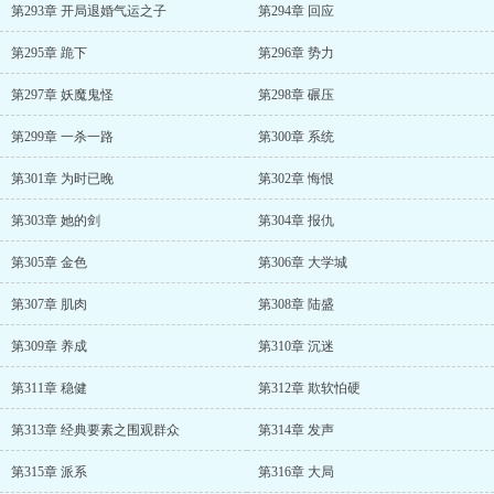
第293章 开局退婚气运之子
第294章 回应
第295章 跪下
第296章 势力
第297章 妖魔鬼怪
第298章 碾压
第299章 一杀一路
第300章 系统
第301章 为时已晚
第302章 悔恨
第303章 她的剑
第304章 报仇
第305章 金色
第306章 大学城
第307章 肌肉
第308章 陆盛
第309章 养成
第310章 沉迷
第311章 稳健
第312章 欺软怕硬
第313章 经典要素之围观群众
第314章 发声
第315章 派系
第316章 大局