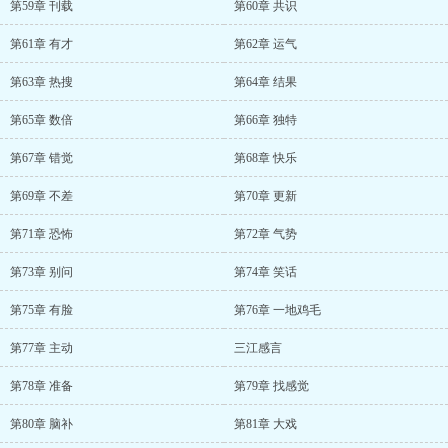
第59章 刊载
第60章 共识
第61章 有才
第62章 运气
第63章 热搜
第64章 结果
第65章 数倍
第66章 独特
第67章 错觉
第68章 快乐
第69章 不差
第70章 更新
第71章 恐怖
第72章 气势
第73章 别问
第74章 笑话
第75章 有脸
第76章 一地鸡毛
第77章 主动
三江感言
第78章 准备
第79章 找感觉
第80章 脑补
第81章 大戏