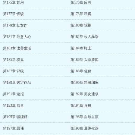
第175章 妙用
第176章 应聘
第177章 怪谈
第178章 租房
第179章 处女作
第180章 惊艳
第181章 治愈人心
第182章 收入暴涨
第183章 改善生活
第184章 盯上
第185章 驭鬼
第186章 头条新闻
第187章 评级
第188章 催稿
第189章 选定作品
第190章 精雕细琢
第191章 速报
第192章 男女通杀
第193章 恭喜
第194章 直播
第195章 狐狸精
第196章 自导自演
第197章 忌讳
第198章 最终候选