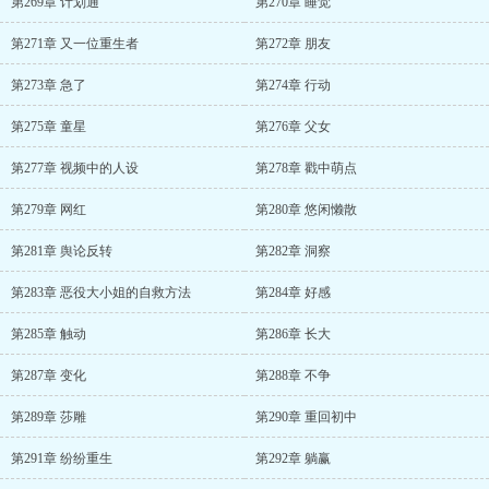
第269章 计划通
第270章 睡觉
第271章 又一位重生者
第272章 朋友
第273章 急了
第274章 行动
第275章 童星
第276章 父女
第277章 视频中的人设
第278章 戳中萌点
第279章 网红
第280章 悠闲懒散
第281章 舆论反转
第282章 洞察
第283章 恶役大小姐的自救方法
第284章 好感
第285章 触动
第286章 长大
第287章 变化
第288章 不争
第289章 莎雕
第290章 重回初中
第291章 纷纷重生
第292章 躺赢