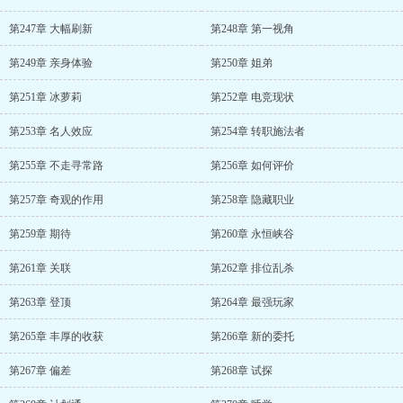
第247章 大幅刷新
第248章 第一视角
第249章 亲身体验
第250章 姐弟
第251章 冰萝莉
第252章 电竞现状
第253章 名人效应
第254章 转职施法者
第255章 不走寻常路
第256章 如何评价
第257章 奇观的作用
第258章 隐藏职业
第259章 期待
第260章 永恒峡谷
第261章 关联
第262章 排位乱杀
第263章 登顶
第264章 最强玩家
第265章 丰厚的收获
第266章 新的委托
第267章 偏差
第268章 试探