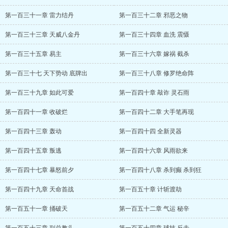
第一百三十一章 雷力结丹
第一百三十二章 邪恶之物
第一百三十三章 天威八金丹
第一百三十四章 血洗 震慑
第一百三十五章 易主
第一百三十六章 嫁祸 截杀
第一百三十七 天下势动 底牌出
第一百三十八章 修罗绝命阵
第一百三十九章 如此可爱
第一百四十章 敲诈 灵石雨
第一百四十一章 收破烂
第一百四十二章 大手笔再现
第一百四十三章 轰动
第一百四十四 全新灵器
第一百四十五章 叛逃
第一百四十六章 风雨欲来
第一百四十七章 暴怒前夕
第一百四十八章 杀到癫 杀到狂
第一百四十九章 天命首战
第一百五十章 计斩渡劫
第一百五十一章 捅破天
第一百五十二章 气运 秘辛