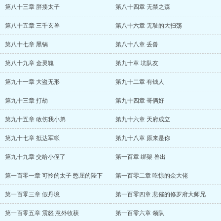
第八十三章 胖揍太子
第八十四章 无禁之森
第八十五章 三千玄兽
第八十六章 无耻的大扫荡
第八十七章 黑锅
第八十八章 丢兽
第八十九章 金灵魄
第九十章 坑队友
第九十一章 大盗无形
第九十二章 有钱人
第九十三章 打劫
第九十四章 哥俩好
第九十五章 敢伤我小弟
第九十六章 天府成立
第九十七章 抵达军帐
第九十八章 原来是你
第九十九章 交给小侄了
第一百章 绑架 兽出
第一百零一章 可怜的太子 憋屈的陛下
第一百零二章 吃惊的众大佬
第一百零三章 假丹境
第一百零四章 悲催的修罗府大师兄
第一百零五章 震怒 意外收获
第一百零六章 领队