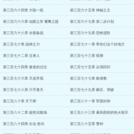
第三百六十四章 大陆一统
第三百六十五章 神秘之主
第三百六十六章 仙陨之所 饕餮之筵
第三百六十七章 第二步计划
第三百六十八章 全面备战
第三百六十九章 恐怖进阶
第三百七十章 战神之力
第三百七十一章 带你们去个好地方
第三百七十二章 过来人
第三百七十三章 猜测
第三百七十四章 秦老的过往
第三百七十五章 众强回归
第三百七十六章 天选齐现
第三百七十七章 敢请教
第三百七十八章 只手遮天
第三百七十九章 碾压、突破
第三百八十章 天下师
第三百八十一章 军团封帅
第三百八十二章 超然试炼场
第三百八十三章 暴风雨前的热火朝天
第三百八十四章 出击 抢功
第三百八十五章 警钟