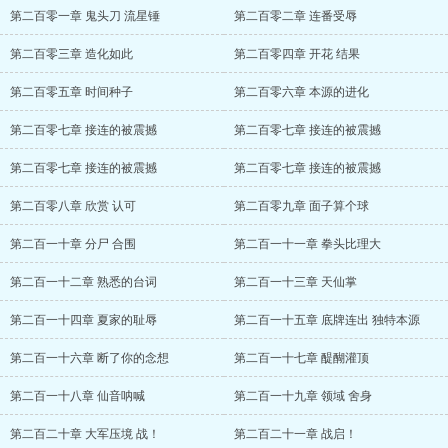
第二百零一章 鬼头刀 流星锤
第二百零二章 连番受辱
第二百零三章 造化如此
第二百零四章 开花 结果
第二百零五章 时间种子
第二百零六章 本源的进化
第二百零七章 接连的被震撼
第二百零七章 接连的被震撼
第二百零七章 接连的被震撼
第二百零七章 接连的被震撼
第二百零八章 欣赏 认可
第二百零九章 面子算个球
第二百一十章 分尸 合围
第二百一十一章 拳头比理大
第二百一十二章 熟悉的台词
第二百一十三章 天仙掌
第二百一十四章 夏家的耻辱
第二百一十五章 底牌连出 独特本源
第二百一十六章 断了你的念想
第二百一十七章 醍醐灌顶
第二百一十八章 仙音呐喊
第二百一十九章 领域 舍身
第二百二十章 大军压境 战！
第二百二十一章 战启！