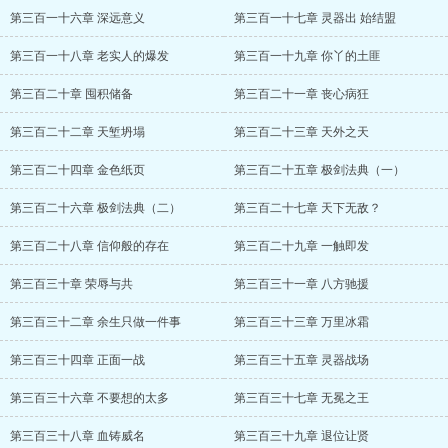
第三百一十六章 深远意义
第三百一十七章 灵器出 始结盟
第三百一十八章 老实人的爆发
第三百一十九章 你丫的土匪
第三百二十章 囤积储备
第三百二十一章 丧心病狂
第三百二十二章 天堑坍塌
第三百二十三章 天外之天
第三百二十四章 金色纸页
第三百二十五章 极剑法典（一）
第三百二十六章 极剑法典（二）
第三百二十七章 天下无敌？
第三百二十八章 信仰般的存在
第三百二十九章 一触即发
第三百三十章 荣辱与共
第三百三十一章 八方驰援
第三百三十二章 余生只做一件事
第三百三十三章 万里冰霜
第三百三十四章 正面一战
第三百三十五章 灵器战场
第三百三十六章 不要想的太多
第三百三十七章 无冕之王
第三百三十八章 血铸威名
第三百三十九章 退位让贤