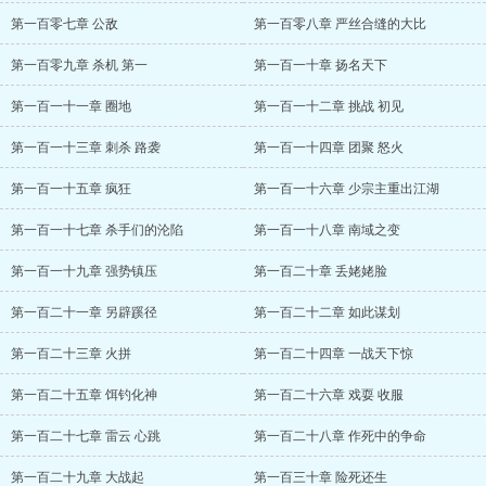
第一百零七章 公敌
第一百零八章 严丝合缝的大比
第一百零九章 杀机 第一
第一百一十章 扬名天下
第一百一十一章 圈地
第一百一十二章 挑战 初见
第一百一十三章 刺杀 路袭
第一百一十四章 团聚 怒火
第一百一十五章 疯狂
第一百一十六章 少宗主重出江湖
第一百一十七章 杀手们的沦陷
第一百一十八章 南域之变
第一百一十九章 强势镇压
第一百二十章 丢姥姥脸
第一百二十一章 另辟蹊径
第一百二十二章 如此谋划
第一百二十三章 火拼
第一百二十四章 一战天下惊
第一百二十五章 饵钓化神
第一百二十六章 戏耍 收服
第一百二十七章 雷云 心跳
第一百二十八章 作死中的争命
第一百二十九章 大战起
第一百三十章 险死还生