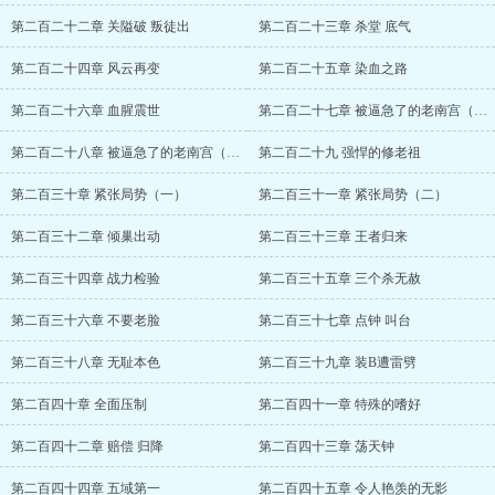
第二百二十二章 关隘破 叛徒出
第二百二十三章 杀堂 底气
第二百二十四章 风云再变
第二百二十五章 染血之路
第二百二十六章 血腥震世
第二百二十七章 被逼急了的老南宫（一）
第二百二十八章 被逼急了的老南宫（二）
第二百二十九 强悍的修老祖
第二百三十章 紧张局势（一）
第二百三十一章 紧张局势（二）
第二百三十二章 倾巢出动
第二百三十三章 王者归来
第二百三十四章 战力检验
第二百三十五章 三个杀无赦
第二百三十六章 不要老脸
第二百三十七章 点钟 叫台
第二百三十八章 无耻本色
第二百三十九章 装B遭雷劈
第二百四十章 全面压制
第二百四十一章 特殊的嗜好
第二百四十二章 赔偿 归降
第二百四十三章 荡天钟
第二百四十四章 五域第一
第二百四十五章 令人艳羡的无影