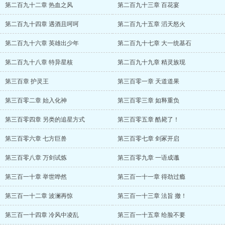
第二百九十二章 热血之风
第二百九十三章 百花宴
第二百九十四章 遇酒且呵呵
第二百九十五章 滔天怒火
第二百九十六章 英雄出少年
第二百九十七章 大一统基石
第二百九十八章 特异星核
第二百九十九章 精灵族现
第三百章 护灵王
第三百零一章 天道道果
第三百零二章 始入化神
第三百零三章 如释重负
第三百零四章 另类的追星方式
第三百零五章 酷毙了！
第三百零六章 七方巨兽
第三百零七章 剑冢开启
第三百零八章 万剑试炼
第三百零九章 一语成谶
第三百一十章 举世哗然
第三百一十一章 得劲过瘾
第三百一十二章 波澜再惊
第三百一十三章 法旨 撤！
第三百一十四章 冷风中凌乱
第三百一十五章 给脸不要