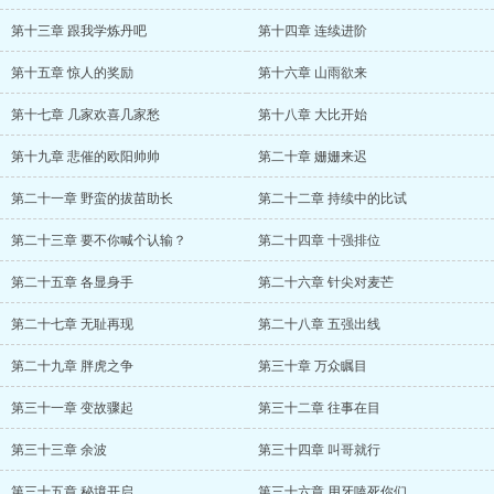
第十三章 跟我学炼丹吧
第十四章 连续进阶
第十五章 惊人的奖励
第十六章 山雨欲来
第十七章 几家欢喜几家愁
第十八章 大比开始
第十九章 悲催的欧阳帅帅
第二十章 姗姗来迟
第二十一章 野蛮的拔苗助长
第二十二章 持续中的比试
第二十三章 要不你喊个认输？
第二十四章 十强排位
第二十五章 各显身手
第二十六章 针尖对麦芒
第二十七章 无耻再现
第二十八章 五强出线
第二十九章 胖虎之争
第三十章 万众瞩目
第三十一章 变故骤起
第三十二章 往事在目
第三十三章 余波
第三十四章 叫哥就行
第三十五章 秘境开启
第三十六章 用牙嗑死你们