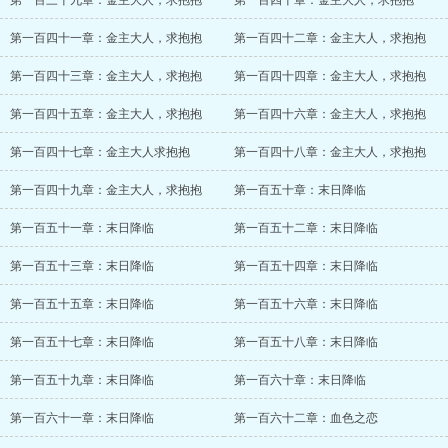
第一百三十九章：金主大人，求抱抱
第一百四十章：金主大人，求抱抱
第一百四十一章：金主大人，求抱抱
第一百四十二章：金主大人，求抱抱
第一百四十三章：金主大人，求抱抱
第一百四十四章：金主大人，求抱抱
第一百四十五章：金主大人，求抱抱
第一百四十六章：金主大人，求抱抱
第一百四十七章：金主大人求抱抱
第一百四十八章：金主大人，求抱抱
第一百四十九章：金主大人，求抱抱
第一百五十章：末日降临
第一百五十一章：末日降临
第一百五十二章：末日降临
第一百五十三章：末日降临
第一百五十四章：末日降临
第一百五十五章：末日降临
第一百五十六章：末日降临
第一百五十七章：末日降临
第一百五十八章：末日降临
第一百五十九章：末日降临
第一百六十章：末日降临
第一百六十一章：末日降临
第一百六十二章：血色之恋