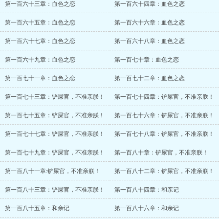
第一百六十三章：血色之恋
第一百六十四章：血色之恋
第一百六十五章：血色之恋
第一百六十六章：血色之恋
第一百六十七章：血色之恋
第一百六十八章：血色之恋
第一百六十九章：血色之恋
第一百七十章：血色之恋
第一百七十一章：血色之恋
第一百七十二章：血色之恋
第一百七十三章：铲屎官，不准亲朕！
第一百七十四章：铲屎官，不准亲朕！
第一百七十五章：铲屎官，不准亲朕！
第一百七十六章：铲屎官，不准亲朕！
第一百七十七章：铲屎官，不准亲朕！
第一百七十八章：铲屎官，不准亲朕！
第一百七十九章：铲屎官，不准亲朕！
第一百八十章：铲屎官，不准亲朕！
第一百八十一章:铲屎官，不准亲朕！
第一百八十二章：铲屎官，不准亲朕！
第一百八十三章：铲屎官，不准亲朕！
第一百八十四章：和亲记
第一百八十五章：和亲记
第一百八十六章：和亲记