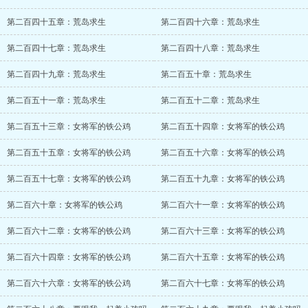
第二百四十五章：荒岛求生
第二百四十六章：荒岛求生
第二百四十七章：荒岛求生
第二百四十八章：荒岛求生
第二百四十九章：荒岛求生
第二百五十章：荒岛求生
第二百五十一章：荒岛求生
第二百五十二章：荒岛求生
第二百五十三章：女将军的铁公鸡
第二百五十四章：女将军的铁公鸡
第二百五十五章：女将军的铁公鸡
第二百五十六章：女将军的铁公鸡
第二百五十七章：女将军的铁公鸡
第二百五十九章：女将军的铁公鸡
第二百六十章：女将军的铁公鸡
第二百六十一章：女将军的铁公鸡
第二百六十二章：女将军的铁公鸡
第二百六十三章：女将军的铁公鸡
第二百六十四章：女将军的铁公鸡
第二百六十五章：女将军的铁公鸡
第二百六十六章：女将军的铁公鸡
第二百六十七章：女将军的铁公鸡