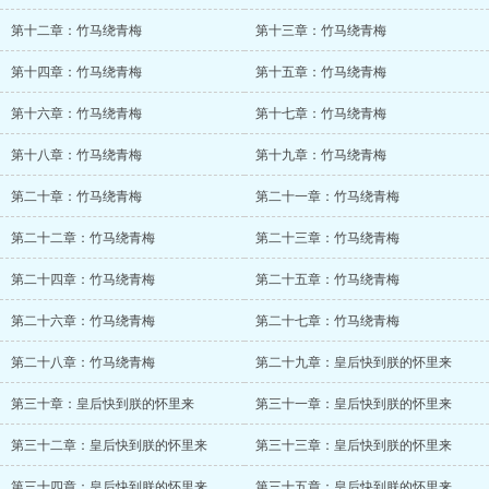
第十二章：竹马绕青梅
第十三章：竹马绕青梅
第十四章：竹马绕青梅
第十五章：竹马绕青梅
第十六章：竹马绕青梅
第十七章：竹马绕青梅
第十八章：竹马绕青梅
第十九章：竹马绕青梅
第二十章：竹马绕青梅
第二十一章：竹马绕青梅
第二十二章：竹马绕青梅
第二十三章：竹马绕青梅
第二十四章：竹马绕青梅
第二十五章：竹马绕青梅
第二十六章：竹马绕青梅
第二十七章：竹马绕青梅
第二十八章：竹马绕青梅
第二十九章：皇后快到朕的怀里来
第三十章：皇后快到朕的怀里来
第三十一章：皇后快到朕的怀里来
第三十二章：皇后快到朕的怀里来
第三十三章：皇后快到朕的怀里来
第三十四章：皇后快到朕的怀里来
第三十五章：皇后快到朕的怀里来