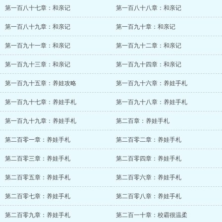
第一百八十七章：和亲记
第一百八十八章：和亲记
第一百八十九章：和亲记
第一百九十章：和亲记
第一百九十一章：和亲记
第一百九十二章：和亲记
第一百九十三章：和亲记
第一百九十四章：和亲记
第一百九十五章：养娃攻略
第一百九十六章：养娃手札
第一百九十七章：养娃手札
第一百九十八章：养娃手札
第一百九十九章：养娃手札
第二百章：养娃手札
第二百零一章：养娃手札
第二百零二章：养娃手札
第二百零三章：养娃手札
第二百零四章：养娃手札
第二百零五章：养娃手札
第二百零六章：养娃手札
第二百零七章：养娃手札
第二百零八章：养娃手札
第二百零九章：养娃手札
第二百一十章：校霸很温柔