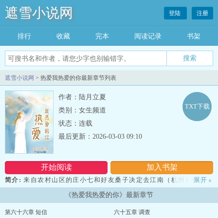
遮雪小说网
登陆
注册
排行
收藏
完本
阅读记录
书架
遮雪小说网
> 热爱我热爱的你最新章节列表
作者：陆月立夏
TXT下载
类别：女生频道
状态：连载
最后更新：2026-03-03 09:10
开始阅读
加入书架
简介:
来自农村山区的庄小七和好友桑子决定去江南（杭州）打拼，
展开
»
在火车上遇见同样去江南的张荣，三人一步步实现自己的梦想，张荣
《热爱我热爱的你》最新章节
一直默默喜欢小七，但始终没有机会表白，后来小七认识了 “泰和
服装”的总经理，也是泰和的公子爷骆家成，两人在工作中擦出爱情的
第六十六章 短信
六十五章 调查