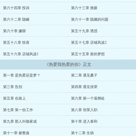
火花，但最终是否能走到一起？ 小七始终怀揣梦想，热爱自己喜欢
的工作，热爱自己梦想的城市，热爱生活，热爱爱自己的人，热爱自
第六十四章 投诉
第六十三章 挑拨
己爱的人，她最终能否收获她的 “热爱”？...
第六十二章 隐瞒
第六十一章 隐藏的问题
第六十章 嫌隙
第五十九章 诱惑
第五十八章 惊喜
第五十七章 店铺风波2
第五十六章 店铺风波1
第五十五章 新的梦想
《热爱我热爱的你》正文
第一章 是热爱还是梦？
第二章 遇见桑子
第三章 告别
第四章 遇见张荣
第五章 在路上
第六章 第一个落脚处
第七章 第一份工作
第八章 张荣入职
第九章 那人叫骆家成
第十章 进入泰和
第十一章 被整蛊
第十二章 生病