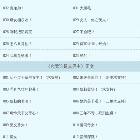
小又无助。 “有我们在，你怕什么？”莫忘尘邪魅一笑，眼神霸道且
温柔。...
032 臭弟弟！
031 大胆毛……
030 母女相尽欢！
029 女人，你在玩火！
028 听我把话说完！
027 不会吧？
026 怎么又是他？
025 首富计划，开始！
024 我看是孽缘！
023 绝配！
《究竟谁是真男主》正文
001 活不过十章的女主！（求安慰）
002 嫉妒是原罪！（新书求支持）
003 理直气壮的赵曼！
004 黎叔登场！（求支持）
005 黎叔的表演！
006 她的是非观！（三更求支持）
007 可怜天下父母心！
008 三年不亏，死刑血赚！
009 见义勇为！
010 情同母女！
011 富女！
012 爱得深沉！