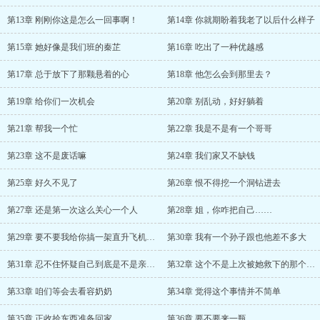
第13章 刚刚你这是怎么一回事啊！
第14章 你就期盼着我老了以后什么样子
第15章 她好像是我们班的秦芷
第16章 吃出了一种优越感
第17章 总于放下了那颗悬着的心
第18章 他怎么会到那里去？
第19章 给你们一次机会
第20章 别乱动，好好躺着
第21章 帮我一个忙
第22章 我是不是有一个哥哥
第23章 这不是废话嘛
第24章 我们家又不缺钱
第25章 好久不见了
第26章 恨不得挖一个洞钻进去
第27章 还是第一次这么关心一个人
第28章 姐，你咋把自己……
第29章 要不要我给你搞一架直升飞机来转转
第30章 我有一个孙子跟也他差不多大
第31章 忍不住怀疑自己到底是不是亲生的
第32章 这个不是上次被她救下的那个男生嘛
第33章 咱们等会去看容奶奶
第34章 觉得这个事情并不简单
第35章 正收拾东西准备回家
第36章 要不要来一瓶