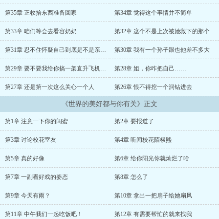
第35章 正收拾东西准备回家
第34章 觉得这个事情并不简单
第33章 咱们等会去看容奶奶
第32章 这个不是上次被她救下的那个男生嘛
第31章 忍不住怀疑自己到底是不是亲生的
第30章 我有一个孙子跟也他差不多大
第29章 要不要我给你搞一架直升飞机来转转
第28章 姐，你咋把自己……
第27章 还是第一次这么关心一个人
第26章 恨不得挖一个洞钻进去
《世界的美好都与你有关》正文
第1章 注意一下你的闺蜜
第2章 要报道了
第3章 讨论校花室友
第4章 听闻校花陌棂熙
第5章 真的好像
第6章 给你阳光你就灿烂了哈
第7章 一副看好戏的姿态
第8章 怎么了
第9章 今天有雨？
第10章 拿出一把扇子给她扇风
第11章 中午我们一起吃饭吧！
第12章 有需要帮忙的就来找我