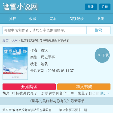
遮雪小说网
登陆
注册
排行
收藏
完本
阅读记录
书架
遮雪小说网
> 世界的美好都与你有关最新章节列表
作者：稚溟
TXT下载
类别：历史军事
状态：连载
最后更新：2026-03-03 14:37
开始阅读
加入书架
简介:
叶楠被男友绿了，所以转学到普华一中，掩盖了自己的长相，
展开
»
就只是想继续平平淡淡的过完整个高中生活。 就是因为她掩盖了自
《世界的美好都与你有关》最新章节
己的真实面貌，所以一再勾起安子宸的兴趣，越发觉得这个女生有意
思了。 他们中间的故事很是有趣……...
第37章 敢这么跟老大说话的也就只有他了吧
第36章 要不要来一瓶