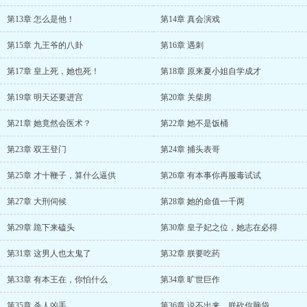
第13章 怎么是他！
第14章 真会演戏
第15章 九王爷的八卦
第16章 遇刺
第17章 皇上死，她也死！
第18章 原来夏小姐自学成才
第19章 明天还要进宫
第20章 关柴房
第21章 她竟然会医术？
第22章 她不是饭桶
第23章 双王登门
第24章 捕头表哥
第25章 才十鞭子，算什么逼供
第26章 有本事你再服毒试试
第27章 大刑伺候
第28章 她的命值一千两
第29章 跪下来磕头
第30章 皇子妃之位，她志在必得
第31章 这男人也太鬼了
第32章 朕要吃药
第33章 有本王在，你怕什么
第34章 旷世巨作
第35章 杀人凶手
第36章 说不出来，朕砍你脑袋