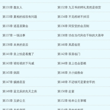
第131章 蠢女人
第132章 九王爷的聘礼竟然是假货
第133章 夏相的祖坟有问题
第134章 不见棺材不掉泪
第135章 逍遥居聚会
第136章 同安堂的会员制
第137章 一场法事
第138章 功在当代利在千秋的大善举
第139章 未来的皇后
第140章 凤星临世
第141章 皇上怕是着魔了
第142章 双喜临门
第143章 谁给谁的下马威
第144章 皇上也会耍赖
第145章 病因
第146章 大小姐救命
第147章 赐婚圣旨
第148章 不还钱可是要坐牢的
第149章 蓝北辰的先天之疾
第150章 赴宴
第151章 玉妍公主
第152章 给本公主掌嘴