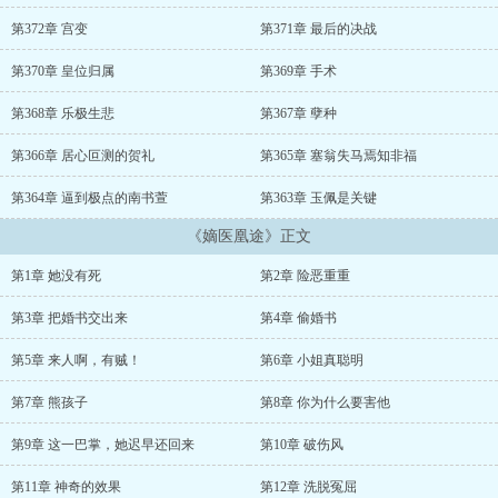
分忧解难。”......<太监小声道：“陛下，你已经玩了三天，该上朝
了。”九王爷来了，横皇帝一眼：“陛下是要跟我抢人吗？”夏锦瑟翻白
第372章 宫变
第371章 最后的决战
眼，原来这男人早就对她心怀不轨……...
第370章 皇位归属
第369章 手术
第368章 乐极生悲
第367章 孽种
第366章 居心叵测的贺礼
第365章 塞翁失马焉知非福
第364章 逼到极点的南书萱
第363章 玉佩是关键
《嫡医凰途》正文
第1章 她没有死
第2章 险恶重重
第3章 把婚书交出来
第4章 偷婚书
第5章 来人啊，有贼！
第6章 小姐真聪明
第7章 熊孩子
第8章 你为什么要害他
第9章 这一巴掌，她迟早还回来
第10章 破伤风
第11章 神奇的效果
第12章 洗脱冤屈