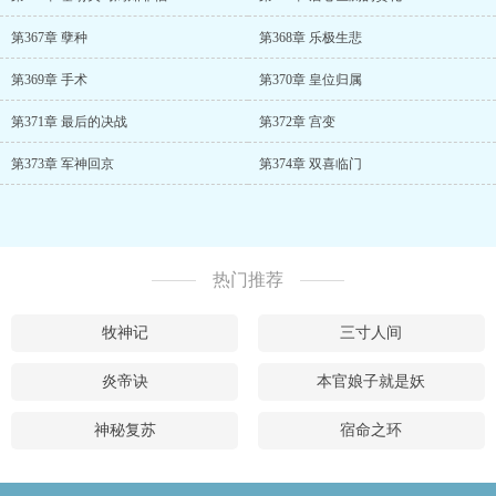
第367章 孽种
第368章 乐极生悲
第369章 手术
第370章 皇位归属
第371章 最后的决战
第372章 宫变
第373章 军神回京
第374章 双喜临门
热门推荐
牧神记
三寸人间
炎帝诀
本官娘子就是妖
神秘复苏
宿命之环