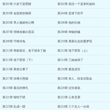
第201章 六皇子是肥猪
第202章 就没一个是来吃饭的
第203章 金国来的御厨
第204章 是谁下的手
第205章 男人傲娇的心啊
第206章 他的礼物
第207章 登峰造极白莲花
第208章 神秘的贼
第209章 守株待兔
第210章 离家出走的夏梦瑶
第211章 再敢靠近，老子就杀了她
第212章 地下密室（上）
第213章 地下密室（下）
第214章 三妹妹病了
第215章 果然出事了
第216章 紧急进宫
第217章 珍稀大熊猫
第218章 来人，给皇后取血
第219章 最后的挣扎
第220章 过街老鼠
第221章 锒铛下狱
第222章 心有灵犀
第223章 乱成一团
第224章 三个女人一台戏