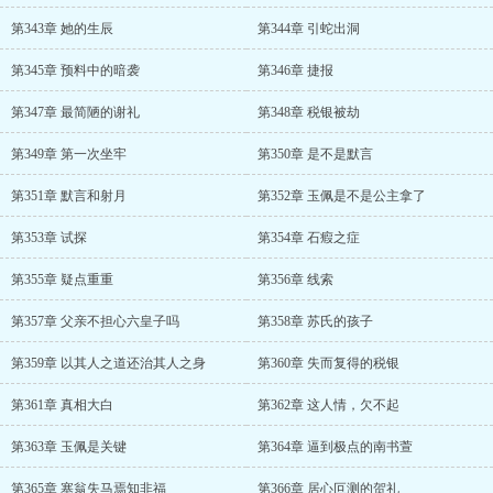
第343章 她的生辰
第344章 引蛇出洞
第345章 预料中的暗袭
第346章 捷报
第347章 最简陋的谢礼
第348章 税银被劫
第349章 第一次坐牢
第350章 是不是默言
第351章 默言和射月
第352章 玉佩是不是公主拿了
第353章 试探
第354章 石瘕之症
第355章 疑点重重
第356章 线索
第357章 父亲不担心六皇子吗
第358章 苏氏的孩子
第359章 以其人之道还治其人之身
第360章 失而复得的税银
第361章 真相大白
第362章 这人情，欠不起
第363章 玉佩是关键
第364章 逼到极点的南书萱
第365章 塞翁失马焉知非福
第366章 居心叵测的贺礼