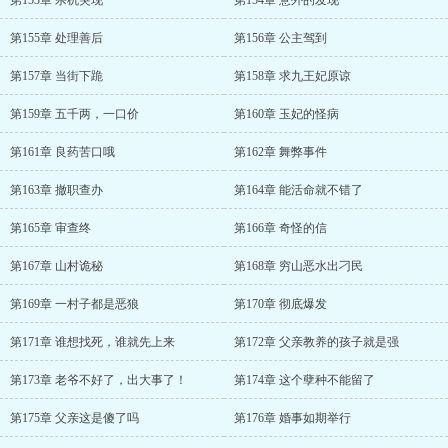
第153章 杀机突现
第154章 意外的发现
第155章 处理善后
第156章 公主驾到
第157章 当街下跪
第158章 求九王妃原谅
第159章 五千两，一口价
第160章 玉妃的怪病
第161章 良药苦口哦
第162章 舞弊事件
第163章 撤职查办
第164章 能活命就不错了
第165章 审查终
第166章 奇怪的信
第167章 山村诡秘
第168章 穷山恶水出刁民
第169章 一村子都是恶狼
第170章 彻底爆发
第171章 谁想找死，谁就先上来
第172章 父亲教养的孩子就是强
第173章 老爷不好了，出大事了！
第174章 这个孽种不能留了
第175章 父亲这是傻了吗
第176章 婚事如期举行