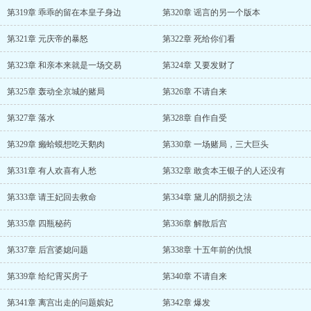
第319章 乖乖的留在本皇子身边
第320章 谣言的另一个版本
第321章 元庆帝的暴怒
第322章 死给你们看
第323章 和亲本来就是一场交易
第324章 又要发财了
第325章 轰动全京城的赌局
第326章 不请自来
第327章 落水
第328章 自作自受
第329章 癞蛤蟆想吃天鹅肉
第330章 一场赌局，三大巨头
第331章 有人欢喜有人愁
第332章 敢贪本王银子的人还没有
第333章 请王妃回去救命
第334章 黛儿的阴损之法
第335章 四瓶秘药
第336章 解散后宫
第337章 后宫婆媳问题
第338章 十五年前的仇恨
第339章 给纪霄买房子
第340章 不请自来
第341章 离宫出走的问题嫔妃
第342章 爆发