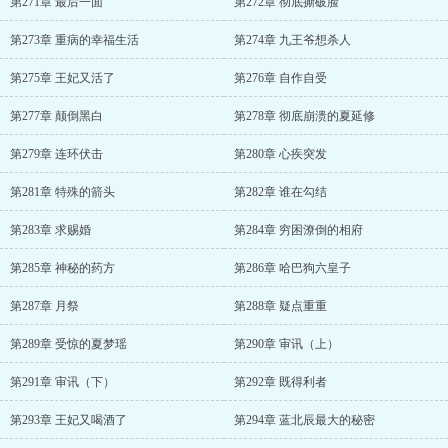
第271章 最后一面
第272章 彻底撕破脸
第273章 重病的幸福生活
第274章 九王爷想杀人
第275章 王妃又活了
第276章 自作自受
第277章 颠倒黑白
第278章 彻底崩溃的夏延修
第279章 连环伏击
第280章 心疾突发
第281章 特殊的箭头
第282章 谁在勾结
第283章 求赐婚
第284章 穷困潦倒的相府
第285章 神秘的药方
第286章 哈巴狗六皇子
第287章 月祭
第288章 疑点重重
第289章 受惊的夏梦瑶
第290章 审讯（上）
第291章 审讯（下）
第292章 既得利者
第293章 王妃又喝酒了
第294章 蓝北辰最大的秘密