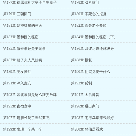
第177章 祝愿你和大皇子早生贵子
第178章 双喜临门
第179章 三朝回门
第180章 不死心的报复
第181章 疑神疑鬼的苏氏
第182章 真是老不要脸
第183章 景和园的秘密
第184章 景和园的秘密（下）
第185章 做善事还是要闹事
第186章 以彼之道还施彼身
第187章 赔了夫人又折兵
第188章 报复
第189章 突发怪症
第190章 他究竟要干什么
第191章 深入虎穴
第192章 反制
第193章 蓝北辰就是这么狂妄放肆
第194章 太后懿旨
第195章 夜宿宫中
第196章 逐出家门
第197章 翅膀长硬了当然要飞
第198章 闹得乌烟瘴气最好
第199章 发现一个杀一个
第200章 醉仙居看戏