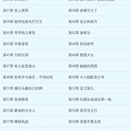
第37章 皇上英明
第38章 多嘴亏大了
第39章 她哥也曾光芒万丈
第40章 追云和射月
第41章 哥哥病入膏肓
第42章 激将法
第43章 半夜谋害
第44章 风流相爷
第45章 引蛇出洞
第46章 熊熊大火
第47章 有人故意放火
第48章 她娘的死因
第49章 若有半句虚言，不得好死
第50章 大小姐配表少爷
第51章 搬石头砸自己的脚
第52章 龙卫第九
第53章 卖身葬母
第54章 纪捕头奋战在第一线
第55章 豪放的大夫人
第56章 普济寺之行
第57章 蟠桃风波
第58章 变脸不要太快