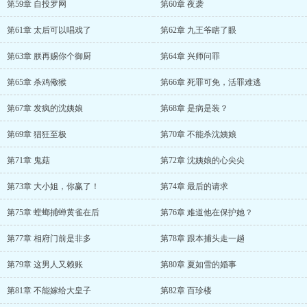
第59章 自投罗网
第60章 夜袭
第61章 太后可以唱戏了
第62章 九王爷瞎了眼
第63章 朕再赐你个御厨
第64章 兴师问罪
第65章 杀鸡儆猴
第66章 死罪可免，活罪难逃
第67章 发疯的沈姨娘
第68章 是病是装？
第69章 猖狂至极
第70章 不能杀沈姨娘
第71章 鬼菇
第72章 沈姨娘的心尖尖
第73章 大小姐，你赢了！
第74章 最后的请求
第75章 螳螂捕蝉黄雀在后
第76章 难道他在保护她？
第77章 相府门前是非多
第78章 跟本捕头走一趟
第79章 这男人又赖账
第80章 夏如雪的婚事
第81章 不能嫁给大皇子
第82章 百珍楼