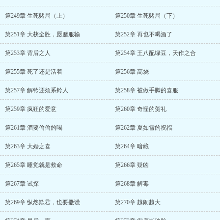
第249章 生死赌局（上）
第250章 生死赌局（下）
第251章 大获全胜，愿赌服输
第252章 再也不喝酒了
第253章 背后之人
第254章 王八配绿豆，天作之合
第255章 死了还是活着
第256章 高烧
第257章 解铃还须系铃人
第258章 被做手脚的喜服
第259章 疯狂的爱意
第260章 奇怪的贺礼
第261章 酒要偷偷的喝
第262章 夏如雪的祝福
第263章 大婚之喜
第264章 暗藏
第265章 睡觉就是救命
第266章 疑凶
第267章 试探
第268章 解毒
第269章 纵然欺君，也要撒谎
第270章 越闹越大