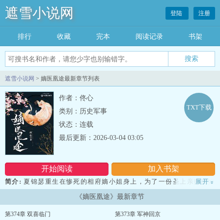
遮雪小说网
登陆
注册
排行
收藏
完本
阅读记录
书架
遮雪小说网
> 嫡医凰途最新章节列表
作者：佟心
TXT下载
类别：历史军事
状态：连载
最后更新：2026-03-04 03:05
开始阅读
加入书架
简介:
夏锦瑟重生在惨死的相府嫡小姐身上，为了一份圣上亲赐的婚
展开
»
书，她周旋在居心叵测的家人和各路权贵中间，机智避险，手刃仇
《嫡医凰途》最新章节
人。 民间传她是神医下凡，相府亲人觉得她心机腹黑，贵人们觉得
这丫头深不可测，不敢轻惹。 皇帝喊：“快召那丫头进宫来，为朕
第374章 双喜临门
第373章 军神回京