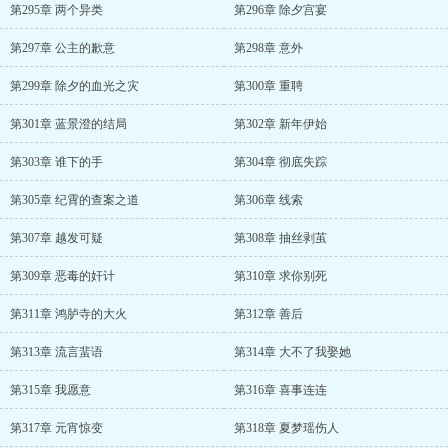
第295章 两个异类
第296章 除夕宫宴
第297章 公主的歉意
第298章 意外
第299章 除夕的血光之灾
第300章 重聘
第301章 蓝景澄的结局
第302章 新年伊始
第303章 谁下的手
第304章 彻底失踪
第305章 纪霄的查案之道
第306章 线索
第307章 越发可疑
第308章 抽丝剥茧
第309章 恶毒的奸计
第310章 求你别死
第311章 鸿胪寺的大火
第312章 善后
第313章 流言蜚语
第314章 大不了我娶她
第315章 我愿意
第316章 喜事连连
第317章 元宵惊变
第318章 夏梦瑶伤人