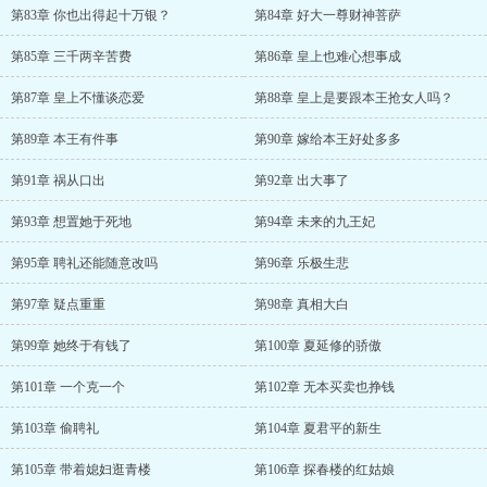
第83章 你也出得起十万银？
第84章 好大一尊财神菩萨
第85章 三千两辛苦费
第86章 皇上也难心想事成
第87章 皇上不懂谈恋爱
第88章 皇上是要跟本王抢女人吗？
第89章 本王有件事
第90章 嫁给本王好处多多
第91章 祸从口出
第92章 出大事了
第93章 想置她于死地
第94章 未来的九王妃
第95章 聘礼还能随意改吗
第96章 乐极生悲
第97章 疑点重重
第98章 真相大白
第99章 她终于有钱了
第100章 夏延修的骄傲
第101章 一个克一个
第102章 无本买卖也挣钱
第103章 偷聘礼
第104章 夏君平的新生
第105章 带着媳妇逛青楼
第106章 探春楼的红姑娘