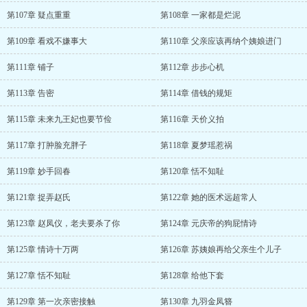
第107章 疑点重重
第108章 一家都是烂泥
第109章 看戏不嫌事大
第110章 父亲应该再纳个姨娘进门
第111章 铺子
第112章 步步心机
第113章 告密
第114章 借钱的规矩
第115章 未来九王妃也要节俭
第116章 天价义拍
第117章 打肿脸充胖子
第118章 夏梦瑶惹祸
第119章 妙手回春
第120章 恬不知耻
第121章 捉弄赵氏
第122章 她的医术远超常人
第123章 赵凤仪，老夫要杀了你
第124章 元庆帝的狗屁情诗
第125章 情诗十万两
第126章 苏姨娘再给父亲生个儿子
第127章 恬不知耻
第128章 给他下套
第129章 第一次亲密接触
第130章 九羽金凤簪