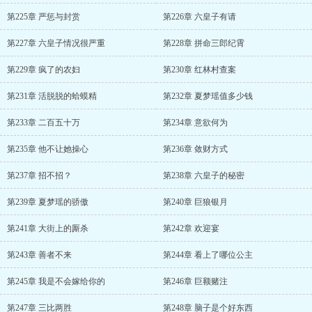
第225章 严惩与封赏
第226章 六皇子有请
第227章 六皇子情况很严重
第228章 拼命三郎纪霄
第229章 疯了的农妇
第230章 红林村查案
第231章 活脱脱的蛤蟆精
第232章 夏梦瑶值多少钱
第233章 二百五十万
第234章 意欲何为
第235章 他不让她操心
第236章 敛财方式
第237章 招不招？
第238章 六皇子的秘密
第239章 夏梦瑶的骄傲
第240章 巨狼银月
第241章 大街上的厮杀
第242章 欢迎宴
第243章 善者不来
第244章 看上了哪位公主
第245章 我是不会嫁给你的
第246章 巨额赌注
第247章 三比两胜
第248章 脑子是个好东西