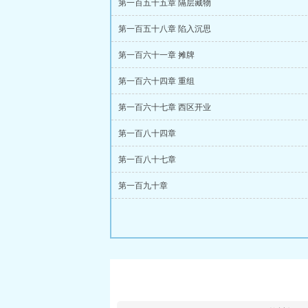
第一百五十五章 隔层藏物
第一百五十八章 陷入沉思
第一百六十一章 摊牌
第一百六十四章 重组
第一百六十七章 西区开业
第一百八十四章
第一百八十七章
第一百九十章