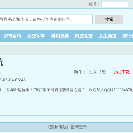
账号：
都市言情
历史军事
科幻灵异
网游竞技
女生频道
排行
航
浪
动作：
加入书架
、
TXT下载
3-04 06:48
头，誓与命运抗争！”寒门学子能否逆袭首富之路？ 欢迎加入QQ群72006487
《逐梦启航》最新章节