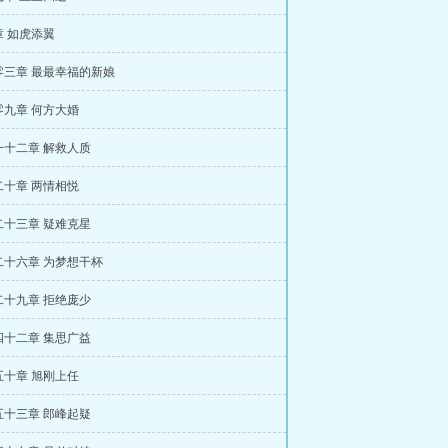
 如虎添翼
零三章 最最幸福的新娘
零九章 何方大婚
一十二章 解救人质
二十章 两情相悦
二十三章 疑难克星
二十六章 为梦想干杯
二十九章 拒绝庞少
四十二章 集思广益
五十章 旭刚上任
五十三章 郎峰起疑