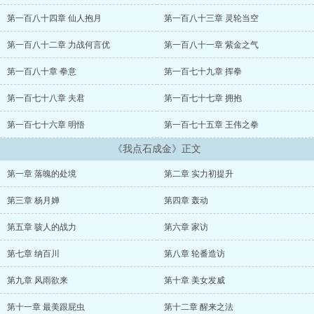
第一百八十四章 仙人抱月
第一百八十三章 灵轮当空
第一百八十二章 力战何言优
第一百八十一章 紫金之气
第一百八十章 拳意
第一百七十九章 挥拳
第一百七十八章 夫君
第一百七十七章 拥抱
第一百七十六章 明悟
第一百七十五章 王伟之拳
《我点石成金》正文
第一章 落魄的处境
第二章 实力初提升
第三章 杨月婵
第四章 轰动
第五章 骇人的战力
第六章 家访
第七章 纳百川
第八章 轮番造访
第九章 风雨欲来
第十章 美女发威
第十一章 最美跟屁虫
第十二章 醒来之法