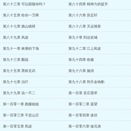
第八十三章 可以跟随你吗？
第八十四章 精神力的提升
第八十五章 给你一万两
第八十六章 苏定轩
第八十七章 挑山镇狱
第八十八章 天运雏形
第八十九章 风波
第九十章 到达岩城
第九十一章 林庚的下场
第九十二章 江上风波
第九十三章 酣战
第九十四章 收服
第九十五章 黑铁玄武
第九十六章 施润
第九十七章 治疗
第九十八章 刑天金钱豹
第九十九章 说一不二
第一百章 灵石需求
第一百零一章 跑腿姐姐
第一百零二章 遥望
第一百零三章 不息山庄
第一百零四章 迷丝
第一百零五章 风波
第一百零六章 做兄弟