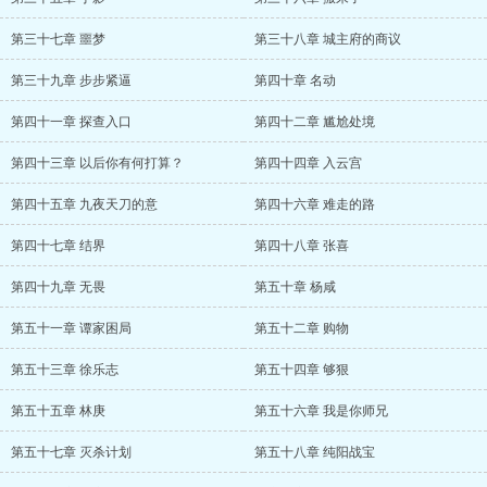
第三十七章 噩梦
第三十八章 城主府的商议
第三十九章 步步紧逼
第四十章 名动
第四十一章 探查入口
第四十二章 尴尬处境
第四十三章 以后你有何打算？
第四十四章 入云宫
第四十五章 九夜天刀的意
第四十六章 难走的路
第四十七章 结界
第四十八章 张喜
第四十九章 无畏
第五十章 杨咸
第五十一章 谭家困局
第五十二章 购物
第五十三章 徐乐志
第五十四章 够狠
第五十五章 林庚
第五十六章 我是你师兄
第五十七章 灭杀计划
第五十八章 纯阳战宝