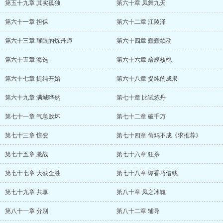
第五十九章 其实孤独
第六十章 凤舞九天
第六十一章 担保
第六十二章 江陵泽
第六十三章 耀眼的炼丹师
第六十四章 蠢蠢欲动
第六十五章 海选
第六十六章 蛤蟆核桃
第六十七章 提纯开始
第六十八章 提纯的成果
第六十九章 满城哗然
第七十章 比试炼丹
第七十一章 气急败坏
第七十二章 破千万
第七十三章 惊变
第七十四章 偷鸡不成《求推荐》
第七十五章 激战
第七十六章 狂杀
第七十七章 大获全胜
第七十八章 谭香巧借钱
第七十九章 共享
第八十章 凤之冰魄
第八十一章 分别
第八十二章 辅导