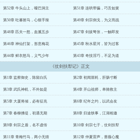
第52章 牛头山上，哑巴洞主
第51章 连哄带骗，巧舌如簧
第50章 吐蕃驸马，心狠手辣
第49章 剑宗倒戈，为义而战
第48章 匹夫一怒，血溅五步
第47章 剑拔弩张，一触即发
第46章 神仙打架，形意梅花
第45章 秋水星河，皆为过客
第44章 鲜衣怒马，义气少年
第43章 奇技淫巧，不足为道
《仗剑扶犁记》正文
第1章 监察御史，陈留白氏
第2章 初闻噩耗，肝肠寸断
第3章 武氏神机，不外如是
第4章 开山祖师，单骑救主
第5章 大厦将倾，必有征兆
第6章 纪年之约，以武会友
第7章 春柳拂堤，初遇无期
第8章 归途轶事，江湖相邀
第9章 剑宗之盾，名不虚传
第10章 剑宗七子，仗剑扶犁
第11章 青梅竹马，两小无猜
第12章 仲夏雷声，蔷薇心魔