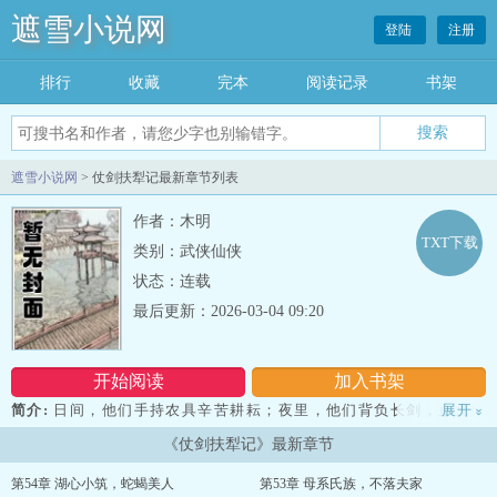
遮雪小说网
登陆
注册
排行
收藏
完本
阅读记录
书架
遮雪小说网
> 仗剑扶犁记最新章节列表
作者：木明
TXT下载
类别：武侠仙侠
状态：连载
最后更新：2026-03-04 09:20
开始阅读
加入书架
简介:
日间，他们手持农具辛苦耕耘；夜里，他们背负长剑，止戈扶
展开
»
困。采菊东篱儿孙绕膝，是历代人的梦想；铸剑为犁弃甲拾笔，是先
《仗剑扶犁记》最新章节
辈们的憧憬。 但身处乱世，若要守卫和平，还是要靠背后这三尺寒
霜！...
第54章 湖心小筑，蛇蝎美人
第53章 母系氏族，不落夫家