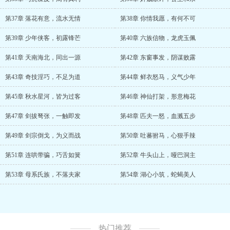
第37章 落花有意，流水无情
第38章 你情我愿，有何不可
第39章 少年侠客，初露锋芒
第40章 六族信物，龙虎玉佩
第41章 天南海北，同出一源
第42章 东窗事发，阴谋败露
第43章 奇技淫巧，不足为道
第44章 鲜衣怒马，义气少年
第45章 秋水星河，皆为过客
第46章 神仙打架，形意梅花
第47章 剑拔弩张，一触即发
第48章 匹夫一怒，血溅五步
第49章 剑宗倒戈，为义而战
第50章 吐蕃驸马，心狠手辣
第51章 连哄带骗，巧舌如簧
第52章 牛头山上，哑巴洞主
第53章 母系氏族，不落夫家
第54章 湖心小筑，蛇蝎美人
热门推荐