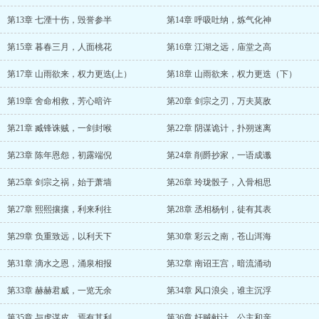
第13章 七湮十伤，毁誉参半
第14章 呼吸吐纳，炼气化神
第15章 暮春三月，人面桃花
第16章 江湖之远，庙堂之高
第17章 山雨欲来，权力更迭(上）
第18章 山雨欲来，权力更迭（下）
第19章 舍命相救，芳心暗许
第20章 剑宗之刃，万夫莫敌
第21章 臧锋诛贼，一剑封喉
第22章 阴谋诡计，扑朔迷离
第23章 陈年恩怨，初露端倪
第24章 削爵抄家，一语成谶
第25章 剑宗之祸，始于萧墙
第26章 玲珑骰子，入骨相思
第27章 熙熙攘攘，利来利往
第28章 丞相杨钊，徒有其表
第29章 负重致远，以利天下
第30章 彩云之南，苍山洱海
第31章 滴水之恩，涌泉相报
第32章 南诏王宫，暗流涌动
第33章 赫赫君威，一览无余
第34章 风口浪尖，谁主沉浮
第35章 与虎谋皮，焉有其利
第36章 奸贼献计，公主和亲