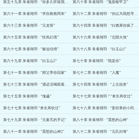
第五十九章 朱雀翎羽 · “你多久怀疑我的？”
第六十章 朱雀翎羽 · “鬼面银甲卫”
第六十一章 朱雀翎羽 · “求你救救阿朱”
第六十二章 朱雀翎羽 · “你以为我想寻死？”
第六十三章 朱雀翎羽 · “元龙骨”
第六十四章 朱雀翎羽 · “白燃犀你疯了？”
第六十五章 朱雀翎羽 · “扶风幻境”
第六十六章 朱雀翎羽 · “北阴火煞”
第六十七章 朱雀翎羽 · “被迫结缔”
第六十八章 朱雀翎羽 · “白玉山1”
第六十九章 朱雀翎羽 · “白玉山2”
第七十章 朱雀翎羽 · “我是你”
第七十一章 朱雀翎羽 · “师父带你回家”
第七十二章 朱雀翎羽 · “入魔”
第七十三章 朱雀翎羽 · “酒还没喝呢着什么急”
第七十四章 朱雀翎羽 · “上古凶兽”
第七十五章 朱雀翎羽 · “傀儡”
第七十七章 朱雀翎羽 ? “来生再饮过”
第七十七章 朱雀翎羽 “来生再饮过”
第七十八章 朱雀翎羽 · “姜轻寒的小药园”
第七十九章 朱雀翎羽 · “元秦艽的手记”
第八十章 朱雀翎羽 · “震怒的山神”
第八十一章 朱雀翎羽 · “震怒的山神2”
第八十二章 朱雀翎羽 · “元氏封堆”