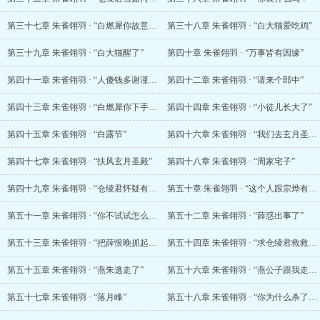
第三十七章 朱雀翎羽 · “白燃犀你故意的！”
第三十八章 朱雀翎羽 · “白大猫爱吃鸡”
第三十九章 朱雀翎羽 · “白大猫醒了”
第四十章 朱雀翎羽 · “万事皆有因缘”
第四十一章 朱雀翎羽 · “人傻钱多谢谨言”
第四十二章 朱雀翎羽 · “请来个郎中”
第四十三章 朱雀翎羽 · “白燃犀你下手太狠了！”
第四十四章 朱雀翎羽 · “小徒儿长大了”
第四十五章 朱雀翎羽 · “白露节”
第四十六章 朱雀翎羽 · “我们去玄月圣殿”
第四十七章 朱雀翎羽 · “扶风玄月圣殿”
第四十八章 朱雀翎羽 · “周家宅子”
第四十九章 朱雀翎羽 · “仓绫君怀疑有人盗取灵珠？”
第五十章 朱雀翎羽 · “这个人跟宗烨有关吗？”
第五十一章 朱雀翎羽 · “你不试试怎么知道？”
第五十二章 朱雀翎羽 · “薛惑出事了”
第五十三章 朱雀翎羽 · “把薛恨晚抓起来吧”
第五十四章 朱雀翎羽 · “求仓绫君救救燕朱”
第五十五章 朱雀翎羽 · “燕朱逃走了”
第五十六章 朱雀翎羽 · “燕公子跟我走吧”
第五十七章 朱雀翎羽 · “落月峰”
第五十八章 朱雀翎羽 · “你为什么杀了那么多人？”