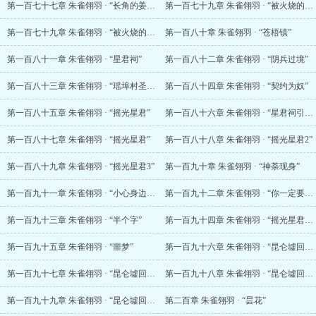
第一百七十七章 朱雀翎羽 · “长角的姜少主”
第一百七十九章 朱雀翎羽 · “被火烧的村落”
第一百七十九章 朱雀翎羽 · “被火烧的村庄”
第一百八十章 朱雀翎羽 · “苍梧镇”
第一百八十一章 朱雀翎羽 · “星君祠”
第一百八十二章 朱雀翎羽 · “阴兵过境”
第一百八十三章 朱雀翎羽 · “瑶埠村圣女”
第一百八十四章 朱雀翎羽 · “契约为奴”
第一百八十五章 朱雀翎羽 · “摇光星君”
第一百八十六章 朱雀翎羽 · “星君祠引魂”
第一百八十七章 朱雀翎羽 · “摇光星君”
第一百八十八章 朱雀翎羽 · “摇光星君2”
第一百八十九章 朱雀翎羽 · “摇光星君3”
第一百九十章 朱雀翎羽 · “神荼现身”
第一百九十一章 朱雀翎羽 · “小心身边人就是敌人”
第一百九十二章 朱雀翎羽 · “你一定要找到星盘”
第一百九十三章 朱雀翎羽 · “半个字”
第一百九十四章 朱雀翎羽 · “摇光星君入殓”
第一百九十五章 朱雀翎羽 · “噩梦”
第一百九十六章 朱雀翎羽 · “昆仑墟回忆”
第一百九十七章 朱雀翎羽 · “昆仑墟回忆2”
第一百九十八章 朱雀翎羽 · “昆仑墟回忆3”
第一百九十九章 朱雀翎羽 · “昆仑墟回忆4”
第二百章 朱雀翎羽 · “昙花”