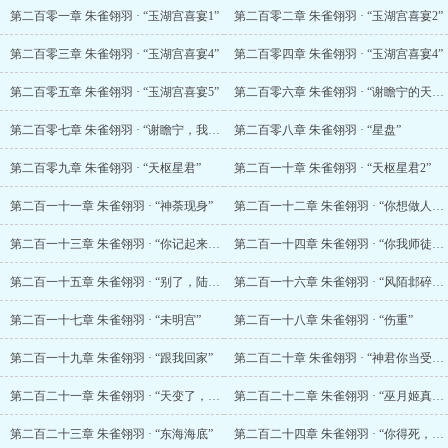
第二百零一章 朱雀翎羽 · “玉湖宫喜宴1”
第二百零二章 朱雀翎羽 · “玉湖宫喜宴2”
第二百零三章 朱雀翎羽 · “玉湖宫喜宴4”
第二百零四章 朱雀翎羽 · “玉湖宫喜宴4”
第二百零五章 朱雀翎羽 · “玉湖宫喜宴5”
第二百零六章 朱雀翎羽 · “谢瞻宁的天魂”
第二百零七章 朱雀翎羽 · “谢瞻宁，我带你回家”
第二百零八章 朱雀翎羽 · “星盘”
第二百零九章 朱雀翎羽 · “天枢星君”
第二百一十章 朱雀翎羽 · “天枢星君2”
第二百一十一章 朱雀翎羽 · “神荼现身”
第二百一十二章 朱雀翎羽 · “你想做人？我偏要让你成魔！”
第二百一十三章 朱雀翎羽 · “你记起来了？”
第二百一十四章 朱雀翎羽 · “你我师徒缘分尽了”
第二百一十五章 朱雀翎羽 · “别了，陆玉宝、元苍术”
第二百一十六章 朱雀翎羽 · “风陌邶碎鬼”
第二百一十七章 朱雀翎羽 · “未明宫”
第二百一十八章 朱雀翎羽 · “伤重”
第二百一十九章 朱雀翎羽 · “跟我回家”
第二百二十章 朱雀翎羽 · “神君你当受罚”
第二百二十一章 朱雀翎羽 · “天变了，人心变了”
第二百二十二章 朱雀翎羽 · “巫月姬真实身份”
第二百二十三章 朱雀翎羽 · “东海海底”
第二百二十四章 朱雀翎羽 · “你得死，我也得死”