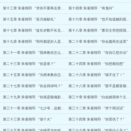
第十三章 朱雀翎羽 · “求你不要再去害人了”
第十四章 朱雀翎羽 · “有鬼叫”
第十五章 朱雀翎羽 · “巫月姬献礼”
第十六章 朱雀翎羽 · “也不知道她到底有多饿”
第十七章 朱雀翎羽 · “徒长岁数不长见识”
第十八章 朱雀翎羽 · “萧宗主劳您陪我走一趟”
第十九章 朱雀翎羽 · “和尚都是好人是不是？”
第二十章 朱雀翎羽 · “你会蠢死在这里”
第二十一章 朱雀翎羽 · “我来教你怎么说话”
第二十二章 朱雀翎羽 · “你自己想办法”
第二十三章 朱雀翎羽 · “你是谁？”
第二十四章 朱雀翎羽 · “你想都别想”
第二十五章 朱雀翎羽 · “为师来教你怎么救人”
第二十六章 朱雀翎羽 · “镇不住了！”
第二十七章 朱雀翎羽 · “你走得掉吗？”
第二十八章 朱雀翎羽 · “那不是横竖都是死？”
第二十九章 朱雀翎羽 · “你就是噬魂影？“
第三十章 朱雀翎羽 · “白姑娘我有个主意”
第三十一章 朱雀翎羽 · “七少爷，这都是我的错”
第三十二章 朱雀翎羽 · “求个雨试试”
第三十三章 朱雀翎羽 · “借个火”
第三十四章 朱雀翎羽 · “你受伤了？”
第三十五章 朱雀翎羽 · “仓绫君当如何？”
第三十六章 朱雀翎羽 · “你装什么鸟？”