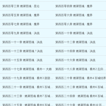
第四百零三章 燃犀照魂 · 昆仑
第四百零四章 燃犀照魂 · 魔界
第四百零五章 燃犀照魂 · 魔界
第四百零六章 燃犀照魂 · 魔界
第四百零七章 燃犀照魂 · 魔界
第四百零八章 燃犀照魂 · 魔界
第四百零九章 燃犀照魂 · 决战
第四百一十章 燃犀照魂 · 决战
第四百一十一章 燃犀照魂 · 决战
第四百一十二章 燃犀照魂 · 决战
第四百一十三章 燃犀照魂 ? 决战
第四百一十四章 燃犀照魂 · 决战
第四百一十五章 燃犀照魂 · 决战
第四百一十六章 燃犀照魂 · 决战
第四百一十七章 燃犀照魂 · 番外一 大婚
第四百一十八章 燃犀照魂 · 番外2 忘归馆日常
第四百一十九章 燃犀照魂 · 番外3 甜甜的日常
第四百二十章 燃犀照魂 · 番外4 百城结界
第四百二十一章 燃犀照魂 · 番外5 百城结界
第四百二十二章 燃犀照魂 · 番外6 百城结界
第四百二十三章 · 燃犀照魂 番外7 百城结界
第四百二十四章 · 燃犀照魂 番外8 百城结界
第四百二十五章 · 燃犀照魂 番外9 百城结界
第四百二十六章 · 燃犀照魂 番外10 百城结界