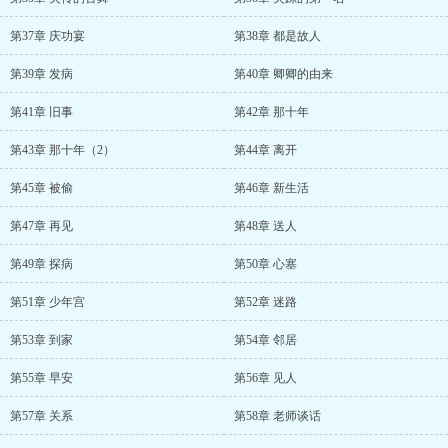
第37章 庆功宴
第38章 都是故人
第39章 发病
第40章 卿卿的由来
第41章 旧事
第42章 那十年
第43章 那十年（2）
第44章 离开
第45章 被偷
第46章 新生活
第47章 再见
第48章 送人
第49章 探病
第50章 心塞
第51章 少年宫
第52章 迷路
第53章 到家
第54章 邻居
第55章 早安
第56章 见人
第57章 关系
第58章 老师谈话