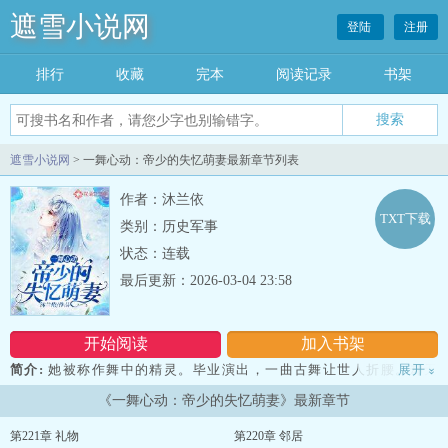
遮雪小说网
登陆
注册
排行
收藏
完本
阅读记录
书架
遮雪小说网
> 一舞心动：帝少的失忆萌妻最新章节列表
作者：沐兰依
TXT下载
类别：历史军事
状态：连载
最后更新：2026-03-04 23:58
开始阅读
加入书架
简介:
她被称作舞中的精灵。毕业演出，一曲古舞让世人折腰。却无
展开
»
人知道她幼失双亲，失忆十年，身体羸弱，屡次病危。 他是帝都名
《一舞心动：帝少的失忆萌妻》最新章节
流人人尊崇的陈大，是引无数女人飞蛾扑火的陈少，却佛前许愿，折
寿十年，放弃前程，急流勇退。 可是，当尘封的记忆苏醒，带回的
第221章 礼物
第220章 邻居