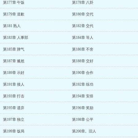
第177章 午饭
第178章 八卦
第179章 道歉
第180章 交代
第181 熟人
第182章 交代
第183章 人事部
第184章 等人
第185章 脾气
第186章 不舍
第187章 尴尬
第188章 交好
第189章 示好
第190章 合作
第191章 接人
第192章 练功
第193章 打击
第194章 安排
第195章 遗弃
第196章 奖励
第197章 独立
第198章 公平
第199章 饭局
第200章。旧人