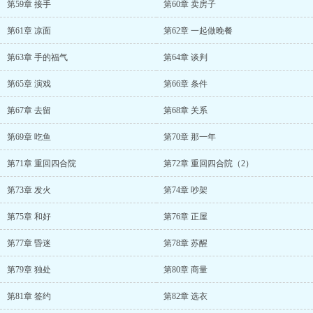
第59章 接手
第60章 卖房子
第61章 凉面
第62章 一起做晚餐
第63章 手的福气
第64章 谈判
第65章 演戏
第66章 条件
第67章 去留
第68章 关系
第69章 吃鱼
第70章 那一年
第71章 重回四合院
第72章 重回四合院（2）
第73章 发火
第74章 吵架
第75章 和好
第76章 正屋
第77章 昏迷
第78章 苏醒
第79章 独处
第80章 商量
第81章 签约
第82章 选衣