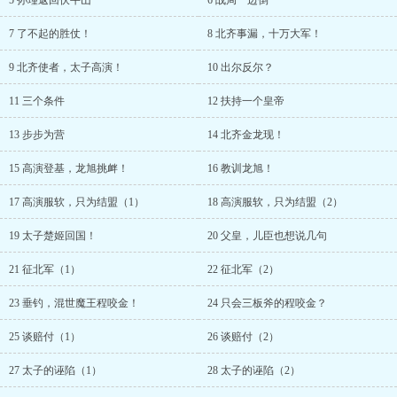
5 孙瑾返回伏牛山
6 战局一边倒
7 了不起的胜仗！
8 北齐事漏，十万大军！
9 北齐使者，太子高演！
10 出尔反尔？
11 三个条件
12 扶持一个皇帝
13 步步为营
14 北齐金龙现！
15 高演登基，龙旭挑衅！
16 教训龙旭！
17 高演服软，只为结盟（1）
18 高演服软，只为结盟（2）
19 太子楚姬回国！
20 父皇，儿臣也想说几句
21 征北军（1）
22 征北军（2）
23 垂钓，混世魔王程咬金！
24 只会三板斧的程咬金？
25 谈赔付（1）
26 谈赔付（2）
27 太子的诬陷（1）
28 太子的诬陷（2）