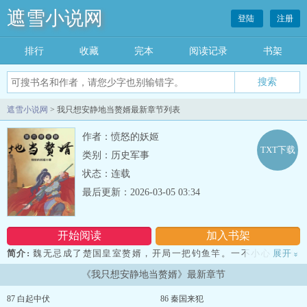
遮雪小说网
登陆
注册
排行
收藏
完本
阅读记录
书架
遮雪小说网
> 我只想安静地当赘婿最新章节列表
作者：愤怒的妖姬
TXT下载
类别：历史军事
状态：连载
最后更新：2026-03-05 03:34
开始阅读
加入书架
简介:
魏无忌成了楚国皇室赘婿，开局一把钓鱼竿。一不小心，垂钓
展开
»
出了一百位大能。 外科鼻祖华佗、西楚霸王、诗仙剑李白…看着麾
《我只想安静地当赘婿》最新章节
下这些牛人，魏无忌望天长叹：“我只想安静的当赘婿，奈何实力不允
许啊…我太难了！”...
87 白起中伏
86 秦国来犯