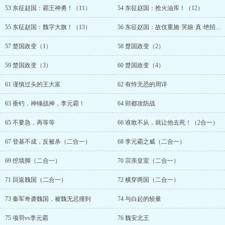
53 东征赵国：霸王神勇！（11）
54 东征赵国：抢火油库！（12）
55 东征赵国：魏字大旗！（13）
56 东征赵国：故伎重施·哭娘·真·绝招！（14）
57 楚国政变（1）
58 楚国政变（2）
59 楚国政变（3）
60 楚国政变（4）
61 谨慎过头的王大富
62 有恃无恐的周详
63 垂钓，神锤战神，李元霸！
64 郢都攻防战
65 不要急，再等等
66 谁敢不从，就让他去死！（2合一）
67 登基不成，反被杀（二合一）
68 李元霸之威（二合一）
69 挖墙脚（二合一）
70 宗亲皇室（二合一）
71 回返魏国（二合一）
72 横穿两国（二合一）
73 秦军奇袭魏国，被魏无忌撞到
74 与白起的较量
75 项羽vs李元霸
76 魏安北王