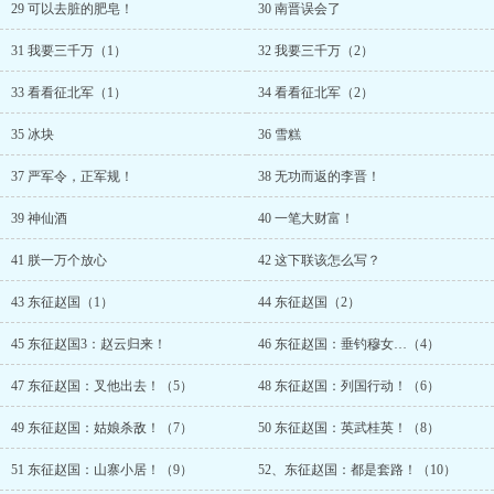
29 可以去脏的肥皂！
30 南晋误会了
31 我要三千万（1）
32 我要三千万（2）
33 看看征北军（1）
34 看看征北军（2）
35 冰块
36 雪糕
37 严军令，正军规！
38 无功而返的李晋！
39 神仙酒
40 一笔大财富！
41 朕一万个放心
42 这下联该怎么写？
43 东征赵国（1）
44 东征赵国（2）
45 东征赵国3：赵云归来！
46 东征赵国：垂钓穆女…（4）
47 东征赵国：叉他出去！（5）
48 东征赵国：列国行动！（6）
49 东征赵国：姑娘杀敌！（7）
50 东征赵国：英武桂英！（8）
51 东征赵国：山寨小居！（9）
52、东征赵国：都是套路！（10）