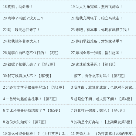
18 狗贼，纳命来！
19 助人为乐完成，燕云飞毙命！
20 商神？书贩？沈万三？
21 给我几两银子，咱立马就走！
22 呐，魏无忌回来了！
23 来吧，有本事，你现在就抓了我！
24 那我就等着冷大人！
25 你们早就准备，对陈家动手？
26 是李白自己忍不住打的！【3更】
27 嫁祸全靠一张嘴，祸引赵国！
28 钱呢？都哪儿去了？【第2更】
29 速速前来受死！【第1更】
30 我可以再加人不？【第2更】
1 殿下，有什么不对吗？【第3更】
2 北齐大文学子修先生登场！【第1更】
3 我李白，就算化成灰，也绝对不改嫁【第2更】
4 一首诗勾起前尘往事！【第3更】
5 赶紧念下阙，老夫要下阙！【第4更】
6 文比还没开始就结束了？【第5更】
7 赶紧打开锦囊，魏兄！【第6更】
8 这份大礼如何？【第7更】
9 的确是个好办法！【上架爆发第8更】
10 怎么可能会这样！？（为打赏累计200的书友加更1/2）
11 先苟为上！（为打赏累计200的书友加更2/2）