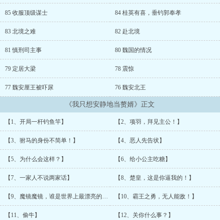
85 收服顶级谋士
84 桂英有喜，垂钓郭奉孝
83 北境之难
82 赴北境
81 慎刑司主事
80 魏国的情况
79 定居大梁
78 震惊
77 魏安厘王被吓尿
76 魏安北王
《我只想安静地当赘婿》正文
【1、开局一杆钓鱼竿】
【2、项羽，拜见主公！】
【3、驸马的身份不简单！】
【4、恶人先告状】
【5、为什么会这样？】
【6、给小公主吃糖】
【7、一家人不说两家话】
【8、楚皇，这是你逼我的！】
【9、魔镜魔镜，谁是世界上最漂亮的人？】
【10、霸王之勇，无人能敌！】
【11、偷牛】
【12、关你什么事？】