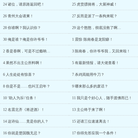
24 诸位，请原路返回吧！
25 虎贲骠骑将，大展神威！
26 青州大会请柬！
27 反而是派了一条狗来呢？
28 你谁啊？我认识你？
29 这个憨憨，彻底没救了啊…
30 俺是谁？俺是你许爷爷！
1 震惊·陈南春是龙阳癖！
2 香是香啊，可是不过瘾呐…
3 陈南春，你许爷爷我，又回来啦！
4 果然不出主公所料啊！
5 有最新情报，请大佬查看！
6 人生处处有惊喜？
7 杀鸡焉能用牛刀？
8 你是不是……也叫王启年？
9 哪来那么多的废话？
10 ‘助人为乐\’任务！
11 我只是个好心人，随手渡佛而已！
12 名震北齐《将进酒》！
13 主公终于来了啊！
14 这诗仙……竟是你的人？
15 还请三位速速离去！
16 你就是楚国魏无忌？
17 你得先答应我一个条件！