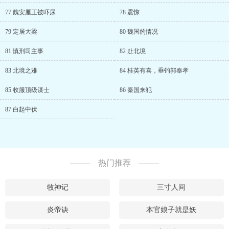
77 魏安厘王被吓尿
78 震惊
79 定居大梁
80 魏国的情况
81 慎刑司主事
82 赴北境
83 北境之难
84 桂英有喜，垂钓郭奉孝
85 收服顶级谋士
86 秦国来犯
87 白起中伏
热门推荐
牧神记
三寸人间
炎帝诀
本官娘子就是妖