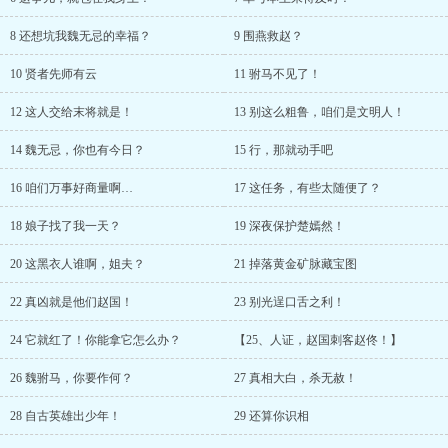
8 还想坑我魏无忌的幸福？
9 围燕救赵？
10 贤者先师有云
11 驸马不见了！
12 这人交给末将就是！
13 别这么粗鲁，咱们是文明人！
14 魏无忌，你也有今日？
15 行，那就动手吧
16 咱们万事好商量啊…
17 这任务，有些太随便了？
18 娘子找了我一天？
19 深夜保护楚嫣然！
20 这黑衣人谁啊，姐夫？
21 掉落黄金矿脉藏宝图
22 真凶就是他们赵国！
23 别光逞口舌之利！
24 它就红了！你能拿它怎么办？
【25、人证，赵国刺客赵佟！】
26 魏驸马，你要作何？
27 真相大白，杀无赦！
28 自古英雄出少年！
29 还算你识相