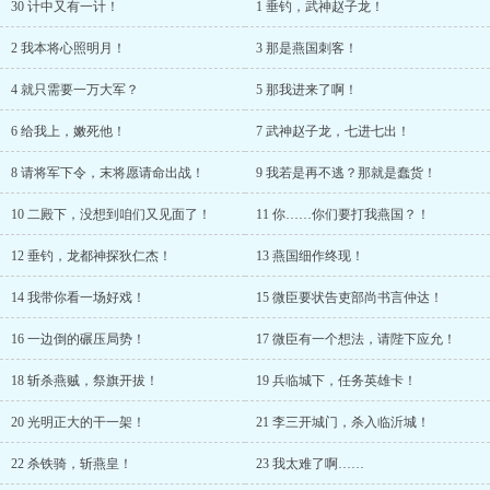
30 计中又有一计！
1 垂钓，武神赵子龙！
2 我本将心照明月！
3 那是燕国刺客！
4 就只需要一万大军？
5 那我进来了啊！
6 给我上，嫩死他！
7 武神赵子龙，七进七出！
8 请将军下令，末将愿请命出战！
9 我若是再不逃？那就是蠢货！
10 二殿下，没想到咱们又见面了！
11 你……你们要打我燕国？！
12 垂钓，龙都神探狄仁杰！
13 燕国细作终现！
14 我带你看一场好戏！
15 微臣要状告吏部尚书言仲达！
16 一边倒的碾压局势！
17 微臣有一个想法，请陛下应允！
18 斩杀燕贼，祭旗开拔！
19 兵临城下，任务英雄卡！
20 光明正大的干一架！
21 李三开城门，杀入临沂城！
22 杀铁骑，斩燕皇！
23 我太难了啊……