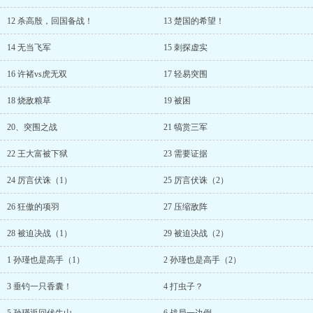
12 杀高殷，回国备战！
13 楚国的希望！
14 无当飞军
15 刺探虚实
16 许褚vs虎无双
17 轻易突围
18 烧敌粮草
19 被困
20、突围之战
21 犒赏三军
22 王大富被下狱
23 需要证据
24 厉言伏诛（1）
25 厉言伏诛（2）
26 狂傲的项羽
27 压缩敌阵
28 被迫决战（1）
29 被迫决战（2）
1 孙瑾也是高手（1）
2 孙瑾也是高手（2）
3 垂钓一只香囊！
4 打虫子？