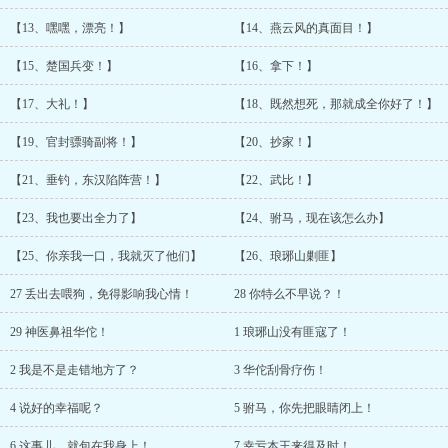
【13、嘿嘿，漂亮！】
【14、燕云风的真面目！】
【15、楚国兵变！】
【16、拿下！】
【17、大礼！】
【18、既然想死，那就成全你好了！】
【19、官封骠骑副将！】
【20、抄家！】
【21、垂钓，东汉陷阵营！】
【22、武比！】
【23、我也要出全力了】
【24、驸马，现在该怎么办】
【25、你亲我一口，我就灭了他们】
【26、琅琊山剿匪】
27 丢出去喂狗，免得影响我心情！
28 你特么不早说？！
29 神医鼻祖华佗！
1 琅琊山没有匪寇了！
2 我是不是走错地方了？
3 华佗刮骨疗伤！
4 说好的幸福呢？
5 驸马，你先把眼睛闭上！
6 这事儿，就包在我身上！
7 幸亏本王来得及时！