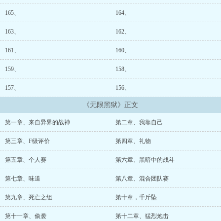
165、
164、
163、
162、
161、
160、
159、
158、
157、
156、
《无限黑狱》正文
第一章、来自异界的战神
第二章、我靠自己
第三章、F级评价
第四章、礼物
第五章、个人赛
第六章、黑暗中的战斗
第七章、味道
第八章、混合团队赛
第九章、死亡之组
第十章，千斤坠
第十一章、偷袭
第十二章、猛烈炮击