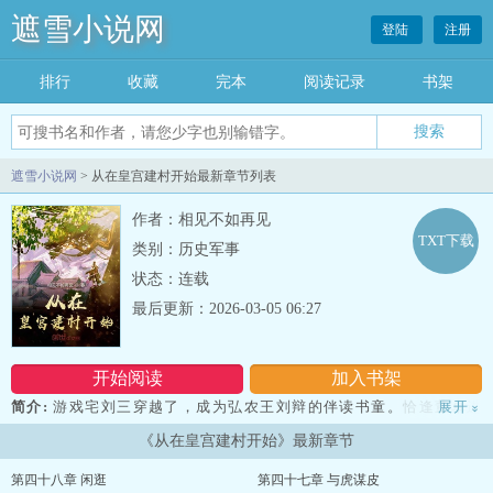
遮雪小说网
登陆
注册
排行
收藏
完本
阅读记录
书架
遮雪小说网
> 从在皇宫建村开始最新章节列表
作者：相见不如再见
TXT下载
类别：历史军事
状态：连载
最后更新：2026-03-05 06:27
开始阅读
加入书架
简介:
游戏宅刘三穿越了，成为弘农王刘辩的伴读书童。恰逢董卓进
展开
»
京，刘三有些懵逼，怎么办？ 是偷偷逃出宫墙，去碰个机会能不能
《从在皇宫建村开始》最新章节
活下去？还是坐以待毙，等待死亡的降临？ 亦或是..........
第四十八章 闲逛
第四十七章 与虎谋皮