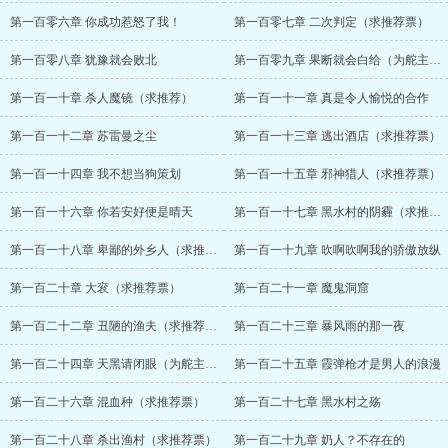
第一百零六章 你成功惹怒了我！
第一百零七章 二次判定（求推荐票）
第一百零八章 犹豫就会败北
第一百零九章 果断就会白给（为舵主世界吃货奥杜因加更）
第一百一十章 杀人魔镜（求推荐）
第一百一十一章 真是令人愉悦的合作
第一百一十二章 苏雷曼之尘
第一百一十三章 逃出酒店（求推荐票）
第一百一十四章 我不想当狗策划
第一百一十五章 邪神猎人（求推荐票）
第一百一十六章 你若安好便是晴天
第一百一十七章 黑水村的阴霾（求推荐票）
第一百一十八章 卑鄙的外乡人（求推荐票）
第一百一十九章 吹啊吹啊我的骄傲放纵
第一百二十章 大衮（求推荐票）
第一百二十一章 魔鬼洞窟
第一百二十二章 丑陋的渔夫（求推荐票）
第一百二十三章 暴风雨的那一夜
第一百二十四章 天黑请闭眼（为舵主野原影之助加更）
第一百二十五章 霞弹枪才是男人的浪漫
第一百二十六章 混血种（求推荐票）
第一百二十七章 黑水村之殇
第一百二十八章 杀出渔村（求推荐票）
第一百二十九章 奶人？不存在的