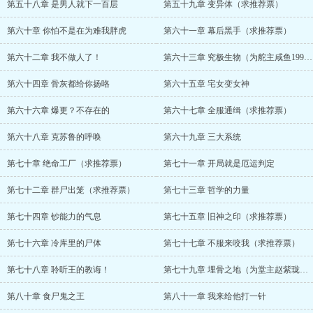
第五十八章 是男人就下一百层
第五十九章 变异体（求推荐票）
第六十章 你怕不是在为难我胖虎
第六十一章 幕后黑手（求推荐票）
第六十二章 我不做人了！
第六十三章 究极生物（为舵主咸鱼1999加更）
第六十四章 骨灰都给你扬咯
第六十五章 宅女变女神
第六十六章 爆更？不存在的
第六十七章 全服通缉（求推荐票）
第六十八章 克苏鲁的呼唤
第六十九章 三大系统
第七十章 绝命工厂（求推荐票）
第七十一章 开局就是厄运判定
第七十二章 群尸出笼（求推荐票）
第七十三章 哲学的力量
第七十四章 钞能力的气息
第七十五章 旧神之印（求推荐票）
第七十六章 冷库里的尸体
第七十七章 不服来咬我（求推荐票）
第七十八章 聆听王的教诲！
第七十九章 埋骨之地（为堂主赵紫珑加更）
第八十章 食尸鬼之王
第八十一章 我来给他打一针