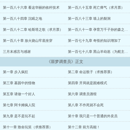
在，请务必保持你的理智。 欢迎来到，《噩梦游戏》的世界！ 轻
松版简介： “拉莱耶海鲜城，盛大开业了！” “章鱼小丸子，买一
第一百八十六章 看这华丽的收杆技术
第一百八十五章 死亡瘴气（求月票）
送一。” “鱼头泡饼，八折优惠！” “只要九九八，萌萌哒的奈亚子
带回家！”...
第一百八十四章 沉眠之地
第一百八十三章 墙上的裂洞
第一百八十二章 哈斯塔之歌（求月票）
第一百八十一章 孕育万千子孙的森之黑山羊
第一百八十章 放火烧山牢底坐穿
第一百七十九章 奇怪的知识增加了
三月末感言与感谢
第一百七十八章 黑山羊幼崽（为舵主轮回永镇加更）
《噩梦调查员》正文
第一章 步入疯狂
第二章 命运骰子（求推荐票）
第三章 墓园中的怪物
第四章 开局就是困难模式
第五章 请做一个好人
第六章 调查员酒馆
第七章 阿卡姆疯人院
第八章 不作死就不会死
第九章 是不是玩不起
第十章 我只是一个普通的外卖员
第十一章 致命玩笑（求推荐票）
第十二章 前方高能！