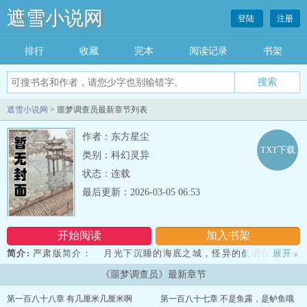
遮雪小说网
登陆
注册
排行
收藏
完本
阅读记录
书架
遮雪小说网
> 噩梦调查员最新章节列表
作者：东方星尘
TXT下载
类别：科幻灵异
状态：连载
最后更新：2026-03-05 06:53
开始阅读
加入书架
简介:
严肃版简介： 月光下沉睡的海底之城，怪异的低语在天空回
展开
»
荡。 不可名状的身影，旧日支配者的诅咒…… 这是一款克苏鲁题
《噩梦调查员》最新章节
材的虚拟游戏，你将会扮演一名调查员去探索秘密和真相。 前方的
未知是你最大的恐惧，因为你根本不知道接下来会遇到什么。 现
第一百八十八章 有几厘米几厘米啊
第一百八十七章 不是鱼露，是鲈鱼哦