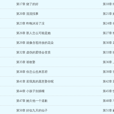
第17章 烧了的好
第18章
第20章 混混找事
第21章
第23章 昨晚沐浴了没
第24章
第26章 那人怎么可能是她
第27章
第29章 就像含苞待放的花朵
第30章
第32章 虚伪的爱情会变质
第33章
第35章 谁敢娶
第36章
第38章 你怎么也来苏府
第39章
第41章 若我真的愿意娶你呢
第42章
第44章 小孩子别插嘴
第45章
第47章 她欠他一个道歉
第48章
第50章 好似九天的仙子
第51章