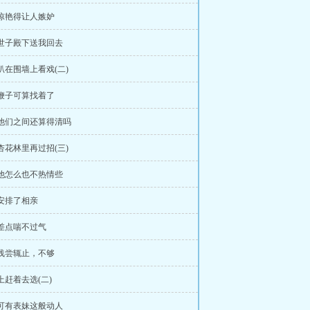
 惊艳得让人嫉妒
 世子殿下送我回去
 趴在围墙上看戏(二)
 鞭子可算找着了
 他们之间还算得清吗
 杏花林里再过招(三)
 他怎么也不热情些
 安排了相亲
 差点喘不过气
 浅尝辄止，不够
 上赶着去选(二)
 可有表妹这般动人