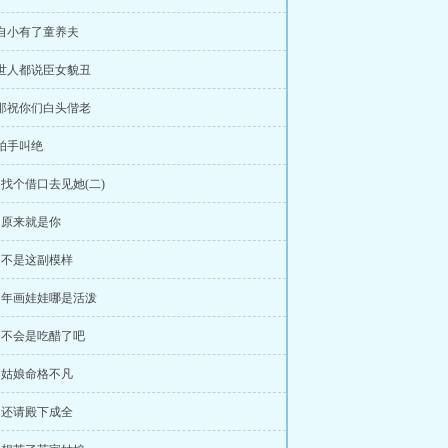
 自小有了童养夫
 世人都说臣女貌丑
 那祝你们白头偕老
 拍手叫绝
章 找个借口去见她(二)
章 原来就是你
章 不是这副模样
章 年画娃娃哪是活泼
章 不会是吃醋了吧
章 姑娘命格不凡
章 还请殿下成全