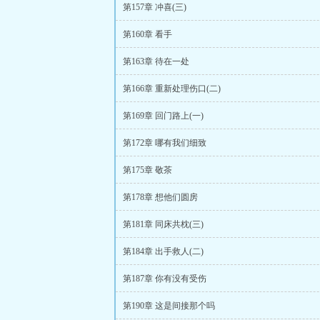
第157章 冲喜(三)
第160章 看手
第163章 待在一处
第166章 重新处理伤口(二)
第169章 回门路上(一)
第172章 哪有我们细致
第175章 敬茶
第178章 想他们圆房
第181章 同床共枕(三)
第184章 出手救人(二)
第187章 你有没有受伤
第190章 这是间接那个吗