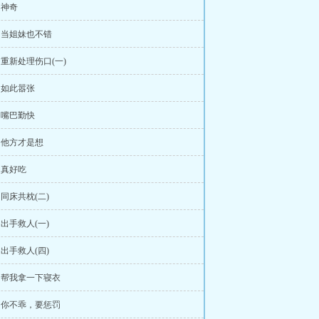
 神奇
章 当姐妹也不错
章 重新处理伤口(一)
章 如此嚣张
章 嘴巴勤快
章 他方才是想
章 真好吃
 同床共枕(二)
 出手救人(一)
 出手救人(四)
章 帮我拿一下寝衣
章 你不乖，要惩罚