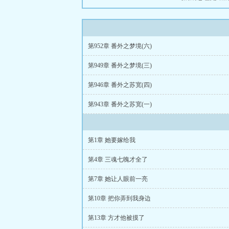
第952章 番外之梦境(六)
第949章 番外之梦境(三)
第946章 番外之苏宽(四)
第943章 番外之苏宽(一)
第1章 她要嫁给我
第4章 三魂七魄才全了
第7章 她让人眼前一亮
第10章 把你弄到我身边
第13章 方才他被摸了