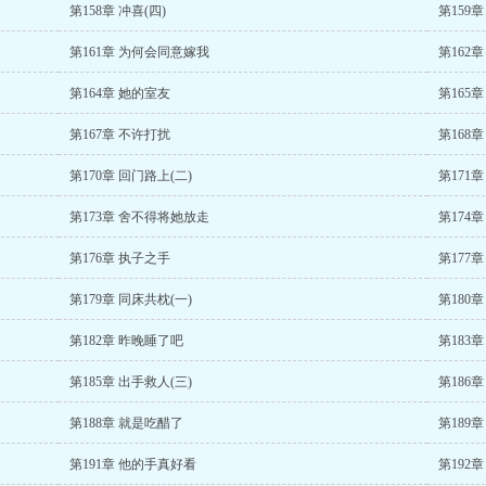
第158章 冲喜(四)
第159章
第161章 为何会同意嫁我
第162
第164章 她的室友
第165
第167章 不许打扰
第168
第170章 回门路上(二)
第171
第173章 舍不得将她放走
第174
第176章 执子之手
第177
第179章 同床共枕(一)
第180章
第182章 昨晚睡了吧
第183章
第185章 出手救人(三)
第186章
第188章 就是吃醋了
第189
第191章 他的手真好看
第192