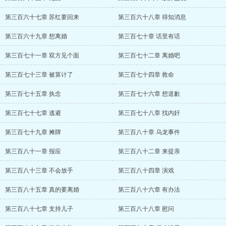
第三百六十七章 苏红要回来
第三百六十八章 得知消息
第三百六十九章 想离婚
第三百七十章 话里有话
第三百七十一章 双方见个面
第三百七十二章 离婚吧
第三百七十三章 被算计了
第三百七十四章 救命
第三百七十五章 执念
第三百七十六章 想道歉
第三百七十七章 逃避
第三百七十八章 找内奸
第三百七十九章 摊牌
第三百八十章 乌龙事件
第三百八十一章 报应
第三百八十二章 来提亲
第三百八十三章 不会放手
第三百八十四章 演戏
第三百八十五章 真的要离婚
第三百八十六章 有办法
第三百八十七章 支持儿子
第三百八十八章 慰问