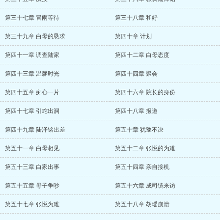
第三十七章 冒雨等待
第三十八章 和好
第三十九章 白母的恳求
第四十章 计划
第四十一章 调查陆家
第四十二章 白母态度
第四十三章 温馨时光
第四十四章 聚会
第四十五章 痴心一片
第四十六章 院长的身份
第四十七章 引蛇出洞
第四十八章 报道
第四十九章 陆泽铭出差
第五十章 犹豫不决
第五十一章 白母相见
第五十二章 张悦的为难
第五十三章 白家出事
第五十四章 亲自接机
第五十五章 母子争吵
第五十六章 成司镜来访
第五十七章 张悦为难
第五十八章 胡瑶崩溃