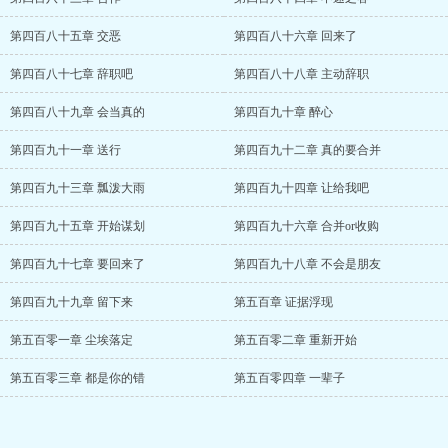
第四百八十五章 交恶
第四百八十六章 回来了
第四百八十七章 辞职吧
第四百八十八章 主动辞职
第四百八十九章 会当真的
第四百九十章 醉心
第四百九十一章 送行
第四百九十二章 真的要合并
第四百九十三章 瓢泼大雨
第四百九十四章 让给我吧
第四百九十五章 开始谋划
第四百九十六章 合并or收购
第四百九十七章 要回来了
第四百九十八章 不会是朋友
第四百九十九章 留下来
第五百章 证据浮现
第五百零一章 尘埃落定
第五百零二章 重新开始
第五百零三章 都是你的错
第五百零四章 一辈子