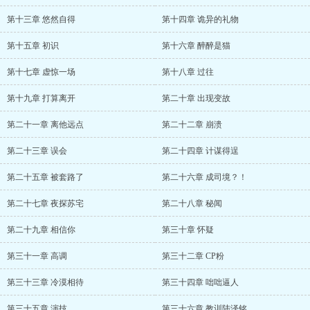
第十三章 悠然自得
第十四章 诡异的礼物
第十五章 初识
第十六章 醉醉是猫
第十七章 虚惊一场
第十八章 过往
第十九章 打算离开
第二十章 出现变故
第二十一章 离他远点
第二十二章 崩溃
第二十三章 误会
第二十四章 计谋得逞
第二十五章 被套路了
第二十六章 成司境？！
第二十七章 夜探苏宅
第二十八章 秘闻
第二十九章 相信你
第三十章 怀疑
第三十一章 高调
第三十二章 CP粉
第三十三章 冷漠相待
第三十四章 咄咄逼人
第三十五章 演技
第三十六章 教训陆泽铭