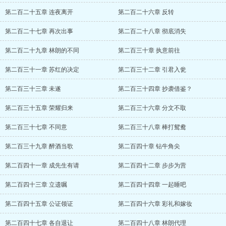
第二百二十五章 连夜离开
第二百二十六章 反转
第二百二十七章 再次出事
第二百二十八章 彻底消失
第二百二十九章 林朗的不同
第二百三十章 执意前往
第二百三十一章 苏红的决定
第二百三十二章 引君入瓮
第二百三十三章 未遂
第二百三十四章 抄袭借鉴？
第二百三十五章 荣耀归来
第二百三十六章 分文不取
第二百三十七章 不同意
第二百三十八章 棒打鸳鸯
第二百三十九章 醉酒当歌
第二百四十章 钻牛角尖
第二百四十一章 成先生有请
第二百四十二章 步步为营
第二百四十三章 立遗嘱
第二百四十四章 一起睡吧
第二百四十五章 公证领证
第二百四十六章 彩礼和嫁妆
第二百四十七章 各自退让
第二百四十八章 林朗代理