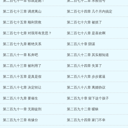
第二百七十一章 你就是她！
第二百七十二章 求救信号
第二百七十三章 调虎离山
第二百七十四章 几个月内搞定
第二百七十五章 顺利营救
第二百七十六章 被抓了
第二百七十七章 对我哥有意思？
第二百七十八章 是喜欢啊
第二百七十九章 断绝关系
第二百八十章 阴谋
第二百八十一章 私奔吧
第二百八十二章 其实都知道
第二百八十三章 被利用了
第二百八十四章 失算了
第二百八十五章 是真是假
第二百八十六章 步步紧逼
第二百八十七章 决定转让
第二百八十八章 离婚协议
第二百八十九章 要催生
第二百九十章 留下这个孩子
第二百九十一章 无期徒刑
第二百九十二章 暧昧
第二百九十三章 有缘分
第二百九十四章 家门不幸