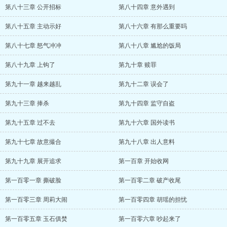
第八十三章 公开招标
第八十四章 意外遇到
第八十五章 主动示好
第八十六章 有那么重要吗
第八十七章 怒气冲冲
第八十八章 尴尬的饭局
第八十九章 上钩了
第九十章 赎罪
第九十一章 越来越乱
第九十二章 误会了
第九十三章 捧杀
第九十四章 监守自盗
第九十五章 过不去
第九十六章 国外读书
第九十七章 故意撮合
第九十八章 出人意料
第九十九章 展开追求
第一百章 开始收网
第一百零一章 撕破脸
第一百零二章 破产收尾
第一百零三章 周莉大闹
第一百零四章 胡瑶的担忧
第一百零五章 玉石俱焚
第一百零六章 吵起来了