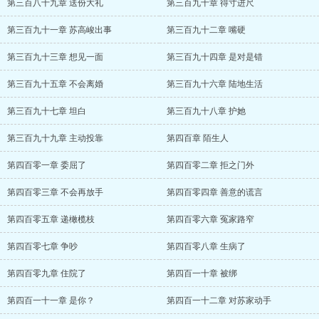
第三百八十九章 送份大礼
第三百九十章 得寸进尺
第三百九十一章 苏高峻出事
第三百九十二章 嘴硬
第三百九十三章 想见一面
第三百九十四章 是对是错
第三百九十五章 不会离婚
第三百九十六章 陆地生活
第三百九十七章 坦白
第三百九十八章 护她
第三百九十九章 主动投靠
第四百章 陌生人
第四百零一章 委屈了
第四百零二章 拒之门外
第四百零三章 不会再放手
第四百零四章 善意的谎言
第四百零五章 递橄榄枝
第四百零六章 冤家路窄
第四百零七章 争吵
第四百零八章 生病了
第四百零九章 住院了
第四百一十章 被绑
第四百一十一章 是你？
第四百一十二章 对苏家动手