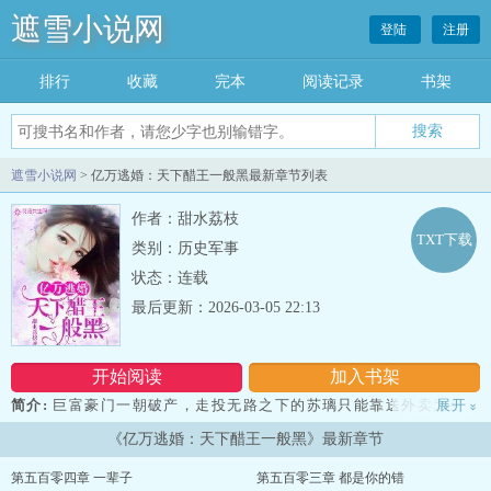
遮雪小说网
登陆
注册
排行
收藏
完本
阅读记录
书架
遮雪小说网
> 亿万逃婚：天下醋王一般黑最新章节列表
作者：甜水荔枝
TXT下载
类别：历史军事
状态：连载
最后更新：2026-03-05 22:13
开始阅读
加入书架
简介:
巨富豪门一朝破产，走投无路之下的苏璃只能靠送外卖为生，
展开
»
曾经的千金大小姐落魄至此，连心中所爱都不敢说出口，只能拼命躲
《亿万逃婚：天下醋王一般黑》最新章节
避，拼命藏。 却不知，茫茫时光里，那个人始终将她记挂心上。一
场偶然的车祸，让他们再次相逢，她朴素卑微，他修容有度。 苏璃
第五百零四章 一辈子
第五百零三章 都是你的错