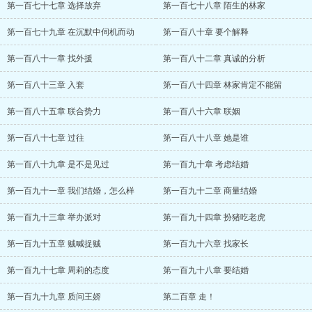
第一百七十七章 选择放弃
第一百七十八章 陌生的林家
第一百七十九章 在沉默中伺机而动
第一百八十章 要个解释
第一百八十一章 找外援
第一百八十二章 真诚的分析
第一百八十三章 入套
第一百八十四章 林家肯定不能留
第一百八十五章 联合势力
第一百八十六章 联姻
第一百八十七章 过往
第一百八十八章 她是谁
第一百八十九章 是不是见过
第一百九十章 考虑结婚
第一百九十一章 我们结婚，怎么样
第一百九十二章 商量结婚
第一百九十三章 举办派对
第一百九十四章 扮猪吃老虎
第一百九十五章 贼喊捉贼
第一百九十六章 找家长
第一百九十七章 周莉的态度
第一百九十八章 要结婚
第一百九十九章 质问王娇
第二百章 走！