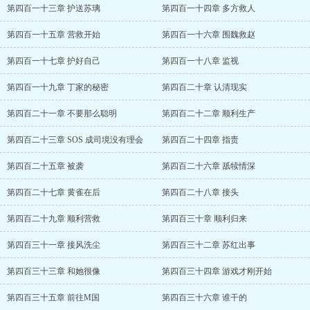
第四百一十三章 护送苏璃
第四百一十四章 多方救人
第四百一十五章 营救开始
第四百一十六章 围魏救赵
第四百一十七章 护好自己
第四百一十八章 监视
第四百一十九章 丁家的秘密
第四百二十章 认清现实
第四百二十一章 不要那么聪明
第四百二十二章 顺利生产
第四百二十三章 SOS 成司境没有理会
第四百二十四章 指责
第四百二十五章 被袭
第四百二十六章 舐犊情深
第四百二十七章 黄雀在后
第四百二十八章 接头
第四百二十九章 顺利营救
第四百三十章 顺利归来
第四百三十一章 接风洗尘
第四百三十二章 苏红出事
第四百三十三章 和她很像
第四百三十四章 游戏才刚开始
第四百三十五章 前往M国
第四百三十六章 谁干的