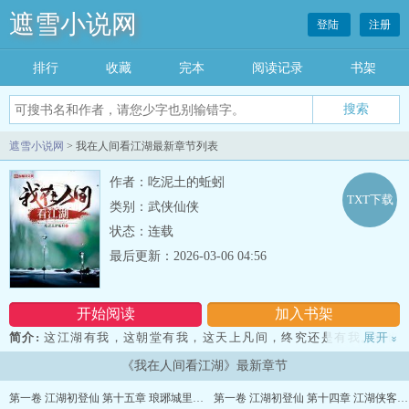
遮雪小说网
登陆
注册
排行
收藏
完本
阅读记录
书架
遮雪小说网
> 我在人间看江湖最新章节列表
作者：吃泥土的蚯蚓
TXT下载
类别：武侠仙侠
状态：连载
最后更新：2026-03-06 04:56
开始阅读
加入书架
简介:
这江湖有我，这朝堂有我，这天上凡间，终究还是有我。我也
展开
»
没啥理想，更没啥抱负，只是在乎的人有点多而已。 待我扫清这天
《我在人间看江湖》最新章节
下，就在人间陪你看江湖...
第一卷 江湖初登仙 第十五章 琅琊城里醉梦楼，醉梦楼中你不行
第一卷 江湖初登仙 第十四章 江湖侠客三百万，剑仙剑邪人亦邪