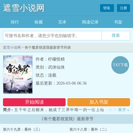
遮雪小说网
登陆
注册
排行
收藏
完本
阅读记录
书架
遮雪小说网
> 有个魔君很宠我最新章节列表
作者：柠檬怪精
TXT下载
类别：武侠仙侠
状态：连载
最后更新：2026-03-06 06:36
开始阅读
加入书架
简介:
五千年之后醒来，她成了三界中唯一的一位上仙，闲来无事下
展开
»
凡历了个劫，屁股后面还跟了个魔君，把她宠上天。 一起悬壶济
《有个魔君很宠我》最新章节
世，一起被追杀，一起殴打权贵........直到后来魔族屡屡攻打仙界，众
仙才知，世间唯一的神也堕魔了.............
第六十九章：番外（三）
第六十八章：番外（二）