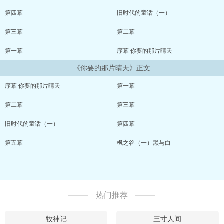
的走向，所有人都会意识到世界方向的不可忽视。 但更多的时候，
人们更倾向于过好眼下的生活，而非过度在意未知的未来。 这样就
第四幕
旧时代的童话（一）
够了。 花还在绽放，溪流还在低吟。...
第三幕
第二幕
第一幕
序幕 你要的那片晴天
《你要的那片晴天》正文
序幕 你要的那片晴天
第一幕
第二幕
第三幕
旧时代的童话（一）
第四幕
第五幕
枫之谷（一）黑与白
热门推荐
牧神记
三寸人间