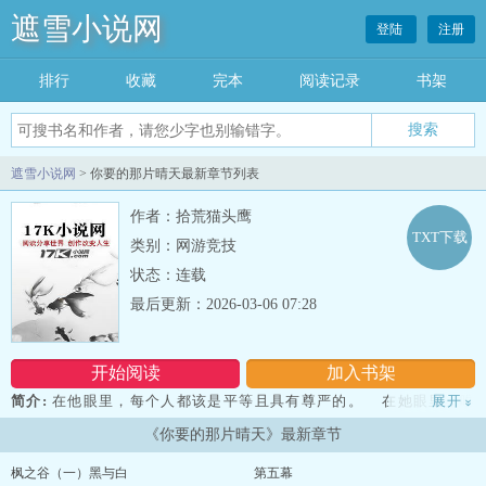
遮雪小说网
登陆
注册
排行
收藏
完本
阅读记录
书架
遮雪小说网
> 你要的那片晴天最新章节列表
作者：拾荒猫头鹰
TXT下载
类别：网游竞技
状态：连载
最后更新：2026-03-06 07:28
开始阅读
加入书架
简介:
在他眼里，每个人都该是平等且具有尊严的。 在她眼里，唯
展开
»
有知识与真实才能给世界带来光明。 这两种并不矛盾的想法的碰
《你要的那片晴天》最新章节
撞，带来的是共识与相互搀扶。 当充斥着理想的眼睛目光相遇之
时，星星为之闪耀，鸟儿为之欢鸣。 ...... 当预言家不再干预未来
枫之谷（一）黑与白
第五幕