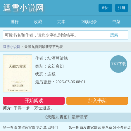
遮雪小说网
登陆
注册
排行
收藏
完本
阅读记录
书架
遮雪小说网
> 天藏九霄图最新章节列表
作者：坛酒莫沽钱
TXT下载
类别：玄幻奇幻
状态：连载
最后更新：2026-03-06 08:01
开始阅读
加入书架
简介:
千浮一梦，万世逍遥。...
《天藏九霄图》最新章节
第一卷 白发谁家翁媪 第九章 回师门
第一卷 白发谁家翁媪 第八章 冷不多穿点