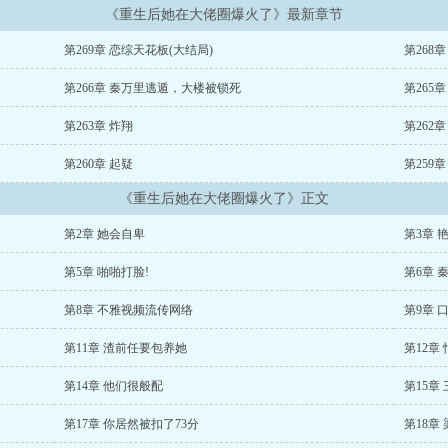
《重生后她在大佬圈爆火了》最新章节
第269章 恋综天花板(大结局)
第268
第266章 秦万里逃遁，大楼被锁死
第265
第263章 炸翔
第262
第260章 起疑
第259
《重生后她在大佬圈爆火了》正文
第2章 她会自卑
第3章 
第5章 啪啪打脸!
第6章 
第8章 不雅视频流传网络
第9章 
第11章 渣前任要包养她
第12章
第14章 他们很般配
第15章
第17章 你居然被扣了73分
第18章