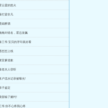
 霍云霆的怒火
 暴打梁非凡
 墨姐醉酒
 晚晚叫错名，霍总发飙
 秦三爷:宝贝的牙印真好看
 墨怼怼上线
 便宜爹道歉
 秦老夫人窃听
 帐户流水记录被曝光!
 亲子鉴定
 凌甜输了赌约!
 三爷:你不心疼我心疼