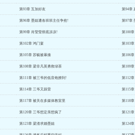
第93章 互加好友
第94章
第96章 墨姐遭各班班主任争抢!
第97章
第99章 肖莹莹彻底凉凉!
第100
第102章 鸿门宴
第103
第105章 苏毓被暴揍
第106
第108章 梁非凡英勇救绿茶
第109
第111章 被三爷的低音炮撩到!
第112
第114章 三爷又踩雷
第115
第117章 被关在多媒体教室里
第118
第120章 三爷想定亲想疯了
第121
第123章 梁渣求婚墨姐
第124