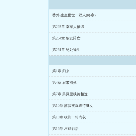
番外:生生世世一双人(终章)
第267章 秦家人被绑
第264章 挚友阵亡
第261章 绝处逢生
第1章 归来
第4章 肩带滑落
第7章 男厕里狭路相逢
第10章 苏毓被爆虐待继女
第13章 收到一箱内衣
第16章 压戏影后