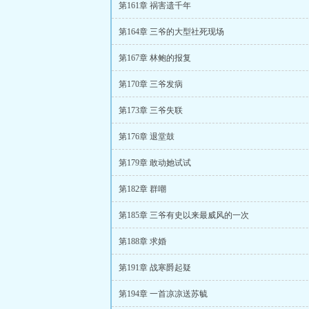
第161章 祸害遗千年
第164章 三爷的大型社死现场
第167章 林鲍的报复
第170章 三爷发病
第173章 三爷失联
第176章 退堂鼓
第179章 敢动她试试
第182章 群嘲
第185章 三爷有史以来最威风的一次
第188章 求婚
第191章 战寒爵起疑
第194章 一首凉凉送苏毓