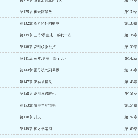
第126章 渣爸后妈重归于好
第127
第129章 霍云霆晕厥
第130
第132章 奇奇怪怪的醋意
第133章
第135章 三爷:墨宝儿，帮我一次
第136
第138章 凌甜求救被拒
第139
第141章 三爷:早安，墨宝儿～
第142
第144章 霍母被气到晕厥
第145
第147章 夜会被撞见
第148
第150章 凌甜再遇转机
第151
第153章 抽屉里的情书
第154
第156章 训夫
第157
第159章 蒋方书落网
第160