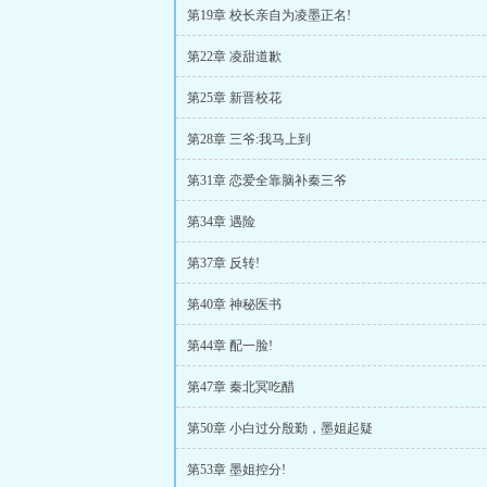
第19章 校长亲自为凌墨正名!
第22章 凌甜道歉
第25章 新晋校花
第28章 三爷:我马上到
第31章 恋爱全靠脑补秦三爷
第34章 遇险
第37章 反转!
第40章 神秘医书
第44章 配一脸!
第47章 秦北冥吃醋
第50章 小白过分殷勤，墨姐起疑
第53章 墨姐控分!