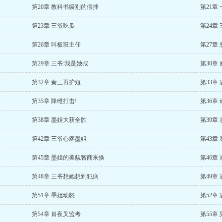
第20章 教科书级别的假摔
第21章
第23章 三爷吃瓜
第24章
第26章 叫板班主任
第27章
第29章 三爷:我是她叔
第30章
第32章 秦三再护短
第33章
第35章 降维打击!
第36章
第38章 墨姐大获全胜
第39章
第42章 三爷心疼墨姐
第43章
第45章 墨姐的美貌智商来换
第46章
第48章 三爷想她想到犯病
第49章
第51章 墨姐动怒
第52章
第54章 肖夜叉监考
第55章