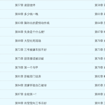
第57章 凌甜使绊
第58章
第60章 多少钱一晚
第61章
第63章 脑补出的爱情动作戏
第64章
第66章 失身是个什么梗!
第67章
第69章 大型社死现场
第70章
第72章 三爷被嫌车技不好
第73章
第75章 甜茶撒谎被识破
第76章
第78章 第一个马甲
第79章
第81章 苏毓登门说亲
第82章
第84章 渣爹怀疑自己被绿
第85章
第87章 全校第一!
第88章
第90章 肖莹莹向三爷示好
第91章