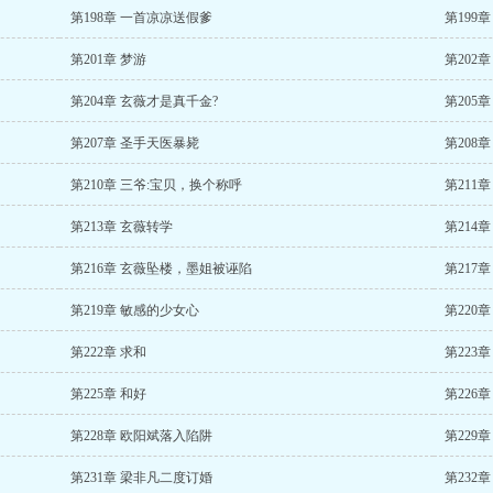
第198章 一首凉凉送假爹
第199
第201章 梦游
第202
第204章 玄薇才是真千金?
第205
第207章 圣手天医暴毙
第208
第210章 三爷:宝贝，换个称呼
第211
第213章 玄薇转学
第214
第216章 玄薇坠楼，墨姐被诬陷
第217
第219章 敏感的少女心
第220
第222章 求和
第223
第225章 和好
第226
第228章 欧阳斌落入陷阱
第229
第231章 梁非凡二度订婚
第232