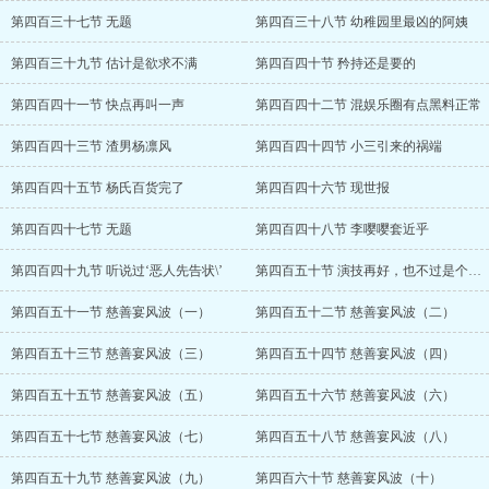
第四百三十七节 无题
第四百三十八节 幼稚园里最凶的阿姨
第四百三十九节 估计是欲求不满
第四百四十节 矜持还是要的
第四百四十一节 快点再叫一声
第四百四十二节 混娱乐圈有点黑料正常
第四百四十三节 渣男杨凛风
第四百四十四节 小三引来的祸端
第四百四十五节 杨氏百货完了
第四百四十六节 现世报
第四百四十七节 无题
第四百四十八节 李嘤嘤套近乎
第四百四十九节 听说过‘恶人先告状\’
第四百五十节 演技再好，也不过是个女二
第四百五十一节 慈善宴风波（一）
第四百五十二节 慈善宴风波（二）
第四百五十三节 慈善宴风波（三）
第四百五十四节 慈善宴风波（四）
第四百五十五节 慈善宴风波（五）
第四百五十六节 慈善宴风波（六）
第四百五十七节 慈善宴风波（七）
第四百五十八节 慈善宴风波（八）
第四百五十九节 慈善宴风波（九）
第四百六十节 慈善宴风波（十）