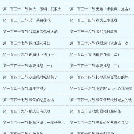
第一百三十一节 胸大，腰细，屁股大
第一百三十二节 无题（求收藏，点击）
第一百三十三节 又一朵白莲花
第一百三十四节 多大点事儿呀
第一百三十五节 我是看着你长大的
第一百三十六节 果然是只狐狸
第一百三十七节 跟白莲花斗法
第一百三十八节 我眼瘸（求点击，收藏）
第一百三十九节 两白莲斗法（一）
第一百四十节 两白莲斗法（二）
第一百四十一节 非要找怼（一）
第一百四十二节 非要找怼（二）
第一百四十三节 少主绝对吃错药了
第一百四十四节 比绿茶婊更恶心的妹妹婊
第一百四十五节 展少主怼人
第一百四十六节 不许瞪我，小心我咬你
第一百四十七节 绿茶的恶意攻击
第一百四十八节 绿茶曾经讹过老人的钱
第一百四十九节 贱人自有天收
第一百五十节 找出视频打脸绿茶
第一百五十一节 谢顶不举，一辈子没幸福
第一百五十二节 丧良心的从来不是我