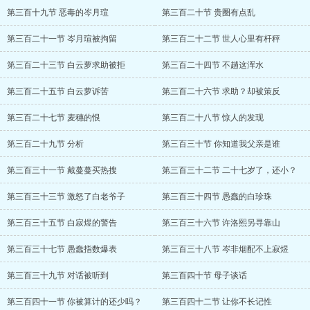
第三百十九节 恶毒的岑月瑄
第三百二十节 贵圈有点乱
第三百二十一节 岑月瑄被拘留
第三百二十二节 世人心里有杆秤
第三百二十三节 白云萝求助被拒
第三百二十四节 不趟这浑水
第三百二十五节 白云萝诉苦
第三百二十六节 求助？却被策反
第三百二十七节 麦穗的恨
第三百二十八节 惊人的发现
第三百二十九节 分析
第三百三十节 你知道我父亲是谁
第三百三十一节 戴蔓蔓买热搜
第三百三十二节 二十七岁了，还小？
第三百三十三节 激怒了白老爷子
第三百三十四节 愚蠢的白珍珠
第三百三十五节 白寂煜的警告
第三百三十六节 许洛熙另寻靠山
第三百三十七节 愚蠢指数爆表
第三百三十八节 岑非烟配不上寂煜
第三百三十九节 对话被听到
第三百四十节 母子谈话
第三百四十一节 你被算计的还少吗？
第三百四十二节 让你不长记性