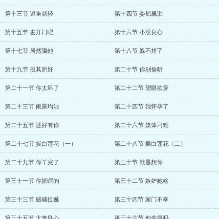
第十三节 避重就轻
第十四节 委屈飙泪
第十五节 去开门吧
第十六节 小没良心
第十七节 居然骗他
第十八节 躲不掉了
第十九节 投其所好
第二十节 你别偷听
第二十一节 你太坏了
第二十二节 望眼欲穿
第二十三节 雨露均沾
第二十四节 我怀孕了
第二十五节 还好有你
第二十六节 媒体刁难
第二十七节 撕白莲花（一）
第二十八节 撕白莲花（二）
第二十九节 你丫完了
第三十节 就是想你
第三十一节 你挺瞎的
第三十二节 嫉妒她啥
第三十三节 贼喊捉贼
第三十四节 家门不幸
第三十五节 太丧良心
第三十六节 他舍得吗