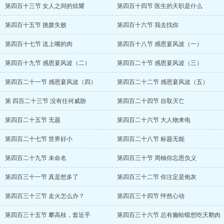
第四百十三节 女人之间的炫耀
第四百十四节 医生的天职是什么
第四百十五节 挑拨失败
第四百十六节 我去找你
第四百十七节 送上嘴的肉
第四百十八节 感恩宴风波（一）
第四百十九节 感恩宴风波（二）
第四百二十节 感恩宴风波（三）
第四百二十一节 感恩宴风波（四）
第四百二十二节 感恩宴风波（五）
第 四百二十三节 没有任何威胁
第四百二十四节 自取灭亡
第四百二十五节 无题
第四百二十六节 大人物来电
第四百二十七节 世界好小
第四百二十八节 标题无能
第四百二十九节 未命名
第四百三十节 周柚你忘恩负义
第四百三十一节 真是想多了
第四百三十二节 你注定是炮灰
第四百三十三节 走火怎么办？
第四百三十四节 怦然心动
第四百三十五节 攀高枝，套近乎
第四百三十六节 总有癞蛤蟆想吃天鹅肉