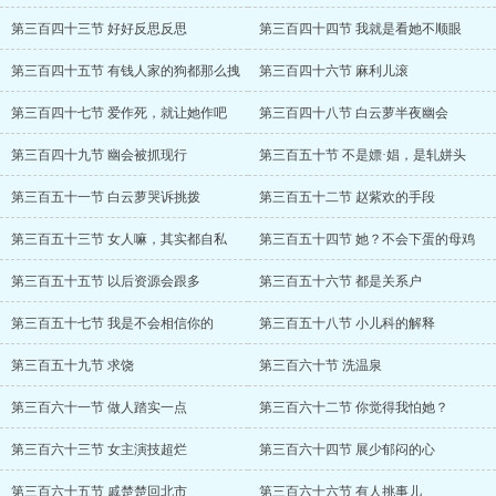
第三百四十三节 好好反思反思
第三百四十四节 我就是看她不顺眼
第三百四十五节 有钱人家的狗都那么拽
第三百四十六节 麻利儿滚
第三百四十七节 爱作死，就让她作吧
第三百四十八节 白云萝半夜幽会
第三百四十九节 幽会被抓现行
第三百五十节 不是嫖·娼，是轧姘头
第三百五十一节 白云萝哭诉挑拨
第三百五十二节 赵紫欢的手段
第三百五十三节 女人嘛，其实都自私
第三百五十四节 她？不会下蛋的母鸡
第三百五十五节 以后资源会跟多
第三百五十六节 都是关系户
第三百五十七节 我是不会相信你的
第三百五十八节 小儿科的解释
第三百五十九节 求饶
第三百六十节 洗温泉
第三百六十一节 做人踏实一点
第三百六十二节 你觉得我怕她？
第三百六十三节 女主演技超烂
第三百六十四节 展少郁闷的心
第三百六十五节 戚楚楚回北市
第三百六十六节 有人挑事儿