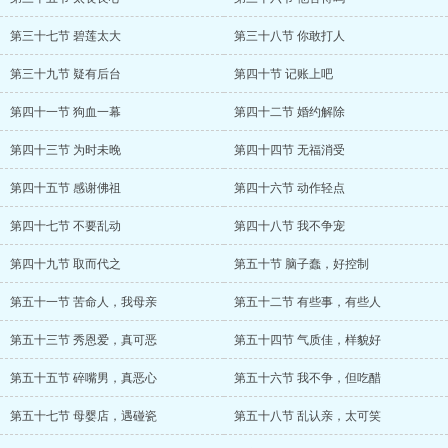
第三十七节 碧莲太大
第三十八节 你敢打人
第三十九节 疑有后台
第四十节 记账上吧
第四十一节 狗血一幕
第四十二节 婚约解除
第四十三节 为时未晚
第四十四节 无福消受
第四十五节 感谢佛祖
第四十六节 动作轻点
第四十七节 不要乱动
第四十八节 我不争宠
第四十九节 取而代之
第五十节 脑子蠢，好控制
第五十一节 苦命人，我母亲
第五十二节 有些事，有些人
第五十三节 秀恩爱，真可恶
第五十四节 气质佳，样貌好
第五十五节 碎嘴男，真恶心
第五十六节 我不争，但吃醋
第五十七节 母婴店，遇碰瓷
第五十八节 乱认亲，太可笑