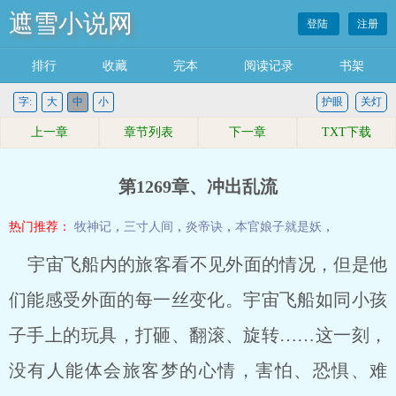
遮雪小说网
登陆
注册
排行
收藏
完本
阅读记录
书架
字:
大
中
小
护眼
关灯
上一章
章节列表
下一章
TXT下载
第1269章、冲出乱流
热门推荐：
牧神记
，
三寸人间
，
炎帝诀
，
本官娘子就是妖
，
宇宙飞船内的旅客看不见外面的情况，但是他
们能感受外面的每一丝变化。宇宙飞船如同小孩
子手上的玩具，打砸、翻滚、旋转……这一刻，
没有人能体会旅客梦的心情，害怕、恐惧、难