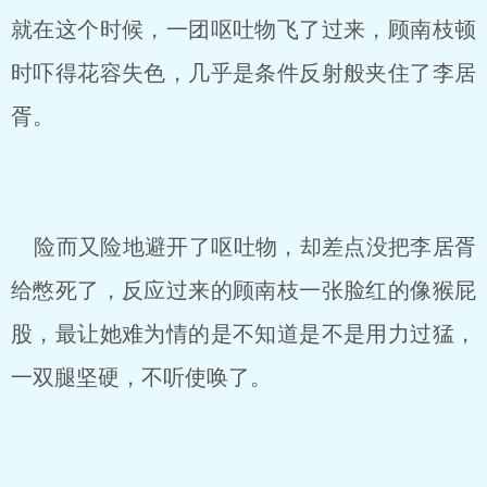
就在这个时候，一团呕吐物飞了过来，顾南枝顿
时吓得花容失色，几乎是条件反射般夹住了李居
胥。
险而又险地避开了呕吐物，却差点没把李居胥
给憋死了，反应过来的顾南枝一张脸红的像猴屁
股，最让她难为情的是不知道是不是用力过猛，
一双腿坚硬，不听使唤了。