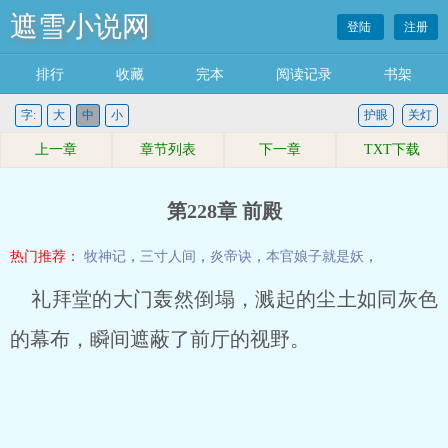
遮雪小说网
登陆
注册
排行
收藏
完本
阅读记录
书架
字:
大
中
小
护眼
关灯
上一章
章节列表
下一章
TXT下载
第228章 前殿
热门推荐：
牧神记
，
三寸人间
，
炎帝诀
，
本官娘子就是妖
，
礼拜堂的大门轰然倒塌，溅起的尘土如同灰色
的幕布，瞬间遮蔽了前厅的视野。