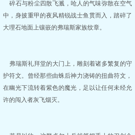
碎石与粉尘四散飞溅，呛人的气味弥散在空气
中，身披重甲的夜风精锐战士鱼贯而入，踏碎了
大理石地面上镶嵌的弗瑞斯家族纹章。
弗瑞斯礼拜堂的大门上，雕刻着诸多繁复的守
护符文。曾经那些由蛛后神力浇铸的扭曲符文，
在幽光下流转着紫色的魔光，足以让任何未经允
许的闯入者灰飞烟灭。