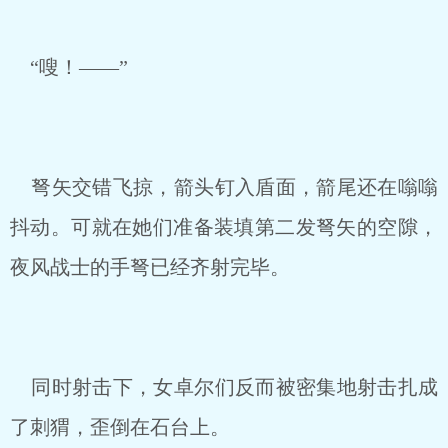
“嗖！——”
弩矢交错飞掠，箭头钉入盾面，箭尾还在嗡嗡
抖动。可就在她们准备装填第二发弩矢的空隙，
夜风战士的手弩已经齐射完毕。
同时射击下，女卓尔们反而被密集地射击扎成
了刺猬，歪倒在石台上。