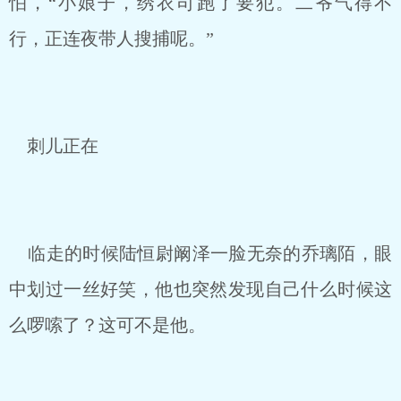
怕，“小娘子，绣衣司跑了要犯。二爷气得不
行，正连夜带人搜捕呢。”
刺儿正在
临走的时候陆恒尉阚泽一脸无奈的乔璃陌，眼
中划过一丝好笑，他也突然发现自己什么时候这
么啰嗦了？这可不是他。