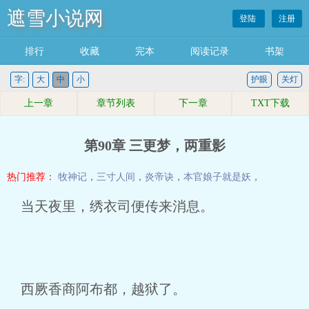
遮雪小说网
登陆
注册
排行
收藏
完本
阅读记录
书架
字:
大
中
小
护眼
关灯
上一章
章节列表
下一章
TXT下载
第90章 三更梦，两重影
热门推荐：
牧神记
，
三寸人间
，
炎帝诀
，
本官娘子就是妖
，
当天夜里，绣衣司便传来消息。
西厥香商阿布都，越狱了。