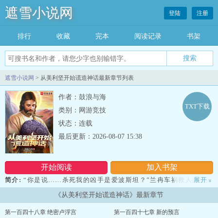
遮雪小说网
登陆
注册
排行
收藏
完本
阅读记录
书架
遮雪小说网
> 从美利坚开始谎造神话最新章节列表
作者：鼓浪与海
TXT下载
类别：网游竞技
状态：连载
最后更新：2026-08-07 15:38
开始阅读
加入书架
简介:
“你是说……杀死我的凶手是爱波斯坦？”兰冉车祸救人死亡后
展开
»
穿越到平行世界的美利坚，醒来正赶上自己被抛尸现场但是一刻也没
《从美利坚开始谎造神话》最新章节
有为死亡的原因感到哀悼，现在立刻赶到战场的是——恶魔果实图鉴
系统！ 只要不断搞事就可以收割愿力，抽取恶魔果实能力美杜莎肆
第一百四十八章 绝密卢浮宫
第一百四十七章 新的预言