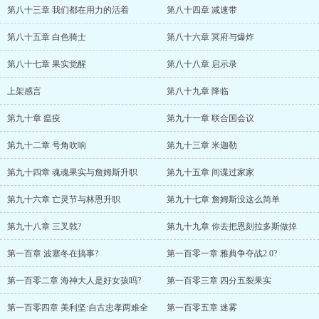
第八十三章 我们都在用力的活着
第八十四章 减速带
第八十五章 白色骑士
第八十六章 冥府与爆炸
第八十七章 果实觉醒
第八十八章 启示录
上架感言
第八十九章 降临
第九十章 瘟疫
第九十一章 联合国会议
第九十二章 号角吹响
第九十三章 米迦勒
第九十四章 魂魂果实与詹姆斯升职
第九十五章 间谍过家家
第九十六章 亡灵节与林恩升职
第九十七章 詹姆斯没这么简单
第九十八章 三叉戟?
第九十九章 你去把恩刻拉多斯做掉
第一百章 波塞冬在搞事?
第一百零一章 雅典争夺战2.0?
第一百零二章 海神大人是好女孩吗?
第一百零三章 四分五裂果实
第一百零四章 美利坚:自古忠孝两难全
第一百零五章 迷雾