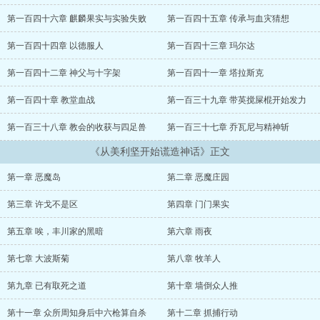
虐oo岛、血族席卷欧罗巴、天启四骑士末日降临……在兰冉的设计下
一次次超凡事件接踵而至【由于大量智慧个体相信宿主创造的神话生
第一百四十六章 麒麟果实与实验失败
第一百四十五章 传承与血灾猜想
物存在，已生成神话级果实模板】【美杜莎果实模板】特性石化魔
眼，可容纳蛇蛇果实、甜甜果实！ 【德古拉果实模板】特性血河复
第一百四十四章 以德服人
第一百四十三章 玛尔达
生，可容纳血血果实，蝙蝠果实，烟烟果实！ 【上帝果实模板】特
性全知全能，可容纳一切果实！事已至此，兰冉也无需再按捺内心的
第一百四十二章 神父与十字架
第一百四十一章 塔拉斯克
野心，看着已然化作地上神国的世界，发胶手缓缓伸出将发丝缕到脑
第一百四十章 教堂血战
第一百三十九章 带英搅屎棍开始发力
后。 上帝轮流做，今年到我家！...
第一百三十八章 教会的收获与四足兽
第一百三十七章 乔瓦尼与精神斩
《从美利坚开始谎造神话》正文
第一章 恶魔岛
第二章 恶魔庄园
第三章 许戈不是区
第四章 门门果实
第五章 唉，丰川家的黑暗
第六章 雨夜
第七章 大波斯菊
第八章 牧羊人
第九章 已有取死之道
第十章 墙倒众人推
第十一章 众所周知身后中六枪算自杀
第十二章 抓捕行动