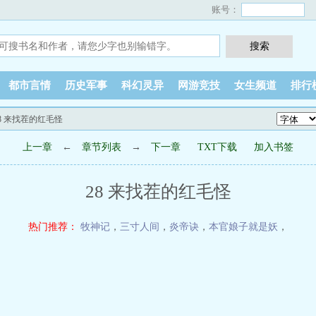
账号：
都市言情
历史军事
科幻灵异
网游竞技
女生频道
排行
28 来找茬的红毛怪
上一章
←
章节列表
→
下一章
TXT下载
加入书签
28 来找茬的红毛怪
热门推荐：
牧神记
，
三寸人间
，
炎帝诀
，
本官娘子就是妖
，