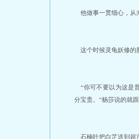
他做事一贯细心，从来
这个时候灵龟妖修的脸
“你可不要以为这是普
分宝贵。”杨莎说的就
石楠叶把白芷送到超市