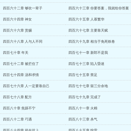
四百六十二章 够吹一辈子
四百六十三章 你要答案，我就给你答案
四百六十四章 神女
四百六十五章 人慕繁华
四百六十六章 赏赐
四百六十七章 主要靠天赋
四百六十八章 人与人不同
四百六十九章 相当于免死铁卷
四百七十章 年关
四百七十一章 新郎不是我
四百七十二章 被拦住了
四百七十三章 陷入昏迷
四百七十四章 汤和求情
四百七十五章 禁足
四百七十六章 人一定要靠自己
四百七十七章 留三分余地
四百七十八章 配方
四百七十九章 完成了
四百八十章 焦躁不宁
四百八十一章 火棉
四百八十二章 巧遇
四百八十三章 杀气
四百八十四章 箭在弦上
四百八十五章 惊雷