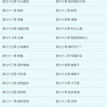
第五十九章 什么最贵
第六十章 放长线钓大鱼
第六十一章 徐铎
第六十二章 砂范
第六十三章 画像
第六十四章 遗憾
第六十五章 温饱问题
第六十六章 利大人疯
第六十七章 玉佩
第六十八章 熟悉的陌生人
第六十九章 土地兼并
第七十章 婚约没了?
第七十一章 画像
第七十二章 军械不足
第七十三章 高炉炼钢
第七十四章 败家子
第七十五章 中性美
第七十六章 摘桃子
第七十七章 坐地起价
第七十八章 十万贯
第七十九章 有肉吃
第八十章 吃肉幸福
第八十一章 按时交货
第八十二章 交货