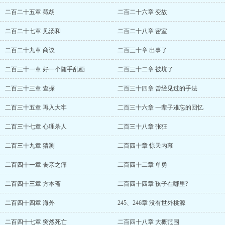
二百二十五章 截胡
二百二十六章 变故
二百二十七章 见汤和
二百二十八章 密室
二百二十九章 商议
二百三十章 出事了
二百三十一章 好一个随手乱画
二百三十二章 被坑了
二百三十三章 查探
二百三十四章 曾经见过的手法
二百三十五章 再入大牢
二百三十六章 一辈子难忘的回忆
二百三十七章 心理杀人
二百三十八章 张狂
二百三十九章 猜测
二百四十章 惊天内幕
二百四十一章 丧亲之痛
二百四十二章 单勇
二百四十三章 方本斋
二百四十四章 孩子在哪里?
二百四十四章 海外
245、246章 没有世外桃源
二百四十七章 突然死亡
二百四十八章 大概范围