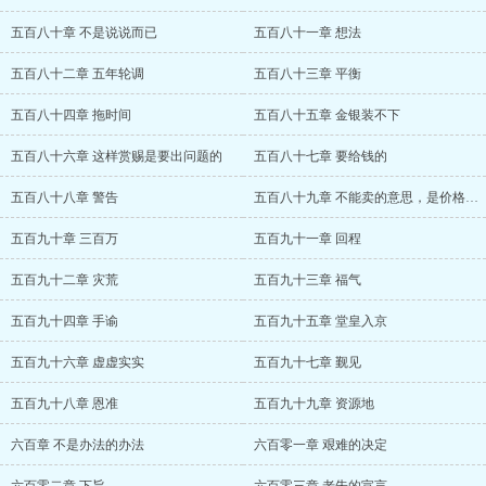
五百八十章 不是说说而已
五百八十一章 想法
五百八十二章 五年轮调
五百八十三章 平衡
五百八十四章 拖时间
五百八十五章 金银装不下
五百八十六章 这样赏赐是要出问题的
五百八十七章 要给钱的
五百八十八章 警告
五百八十九章 不能卖的意思，是价格低了?
五百九十章 三百万
五百九十一章 回程
五百九十二章 灾荒
五百九十三章 福气
五百九十四章 手谕
五百九十五章 堂皇入京
五百九十六章 虚虚实实
五百九十七章 觐见
五百九十八章 恩准
五百九十九章 资源地
六百章 不是办法的办法
六百零一章 艰难的决定