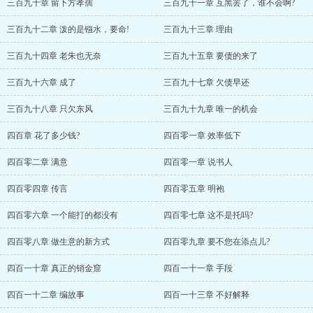
三百九十章 留下方孝孺
三百九十一章 互黑罢了，谁不会啊?
三百九十二章 泼的是镪水，要命!
三百九十三章 理由
三百九十四章 老朱也无奈
三百九十五章 要债的来了
三百九十六章 成了
三百九十七章 欠债早还
三百九十八章 只欠东风
三百九十九章 唯一的机会
四百章 花了多少钱?
四百零一章 效率低下
四百零二章 满意
四百零一章 说书人
四百零四章 传言
四百零五章 明袍
四百零六章 一个能打的都没有
四百零七章 这不是托吗?
四百零八章 做生意的新方式
四百零九章 要不您在添点儿?
四百一十章 真正的销金窟
四百一十一章 手段
四百一十二章 编故事
四百一十三章 不好解释