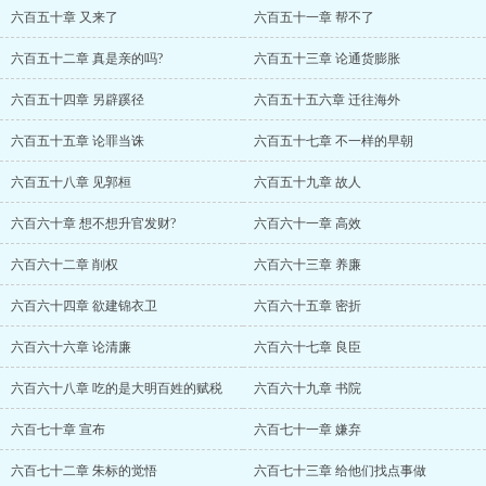
六百五十章 又来了
六百五十一章 帮不了
六百五十二章 真是亲的吗?
六百五十三章 论通货膨胀
六百五十四章 另辟蹊径
六百五十五六章 迁往海外
六百五十五章 论罪当诛
六百五十七章 不一样的早朝
六百五十八章 见郭桓
六百五十九章 故人
六百六十章 想不想升官发财?
六百六十一章 高效
六百六十二章 削权
六百六十三章 养廉
六百六十四章 欲建锦衣卫
六百六十五章 密折
六百六十六章 论清廉
六百六十七章 良臣
六百六十八章 吃的是大明百姓的赋税
六百六十九章 书院
六百七十章 宣布
六百七十一章 嫌弃
六百七十二章 朱标的觉悟
六百七十三章 给他们找点事做