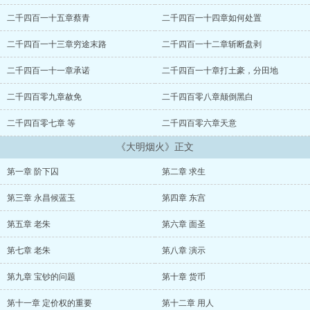
二千四百一十五章蔡青
二千四百一十四章如何处置
二千四百一十三章穷途末路
二千四百一十二章斩断盘剥
二千四百一十一章承诺
二千四百一十章打土豪，分田地
二千四百零九章赦免
二千四百零八章颠倒黑白
二千四百零七章 等
二千四百零六章天意
《大明烟火》正文
第一章 阶下囚
第二章 求生
第三章 永昌候蓝玉
第四章 东宫
第五章 老朱
第六章 面圣
第七章 老朱
第八章 演示
第九章 宝钞的问题
第十章 货币
第十一章 定价权的重要
第十二章 用人