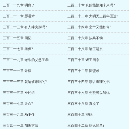
三百一十九章 明白了
三百二十章 真的能预知未来吗?
三百二十一章 唇语术
三百二十二章 大明无三百年国运?
三百二十三章 有人捧臭脚吗?
三百二十四章 皇帝又能如何?
三百二十五章 回忆
三百二十六章 按兵不动
三百二十七章 担保?
三百二十八章 诸王进京
三百二十九章 老朱的父慈子孝
三百三十章 诸王回京
三百三十一章 朱棣
三百三十二章 圆谎难
三百三十三章 就这够谁喝的?
三百三十四章 读讲道理的书
三百三十五章 滑轮组
三百三十六章 先贤可以解忧
三百三十七章 天命?
三百三十八章 真提了
三百三十九章 劝不住
三百四十章 密码
三百四十一章 加密方法
三百四十二章 这么简单?