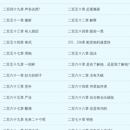
二百四十九章 声东击西?
二百五十章 赶紧搬家
二百五十一章 搬家
二百五十二章 解释
二百五十三章 有人跟踪
二百五十四章 眼前一黑
二百五十四章 奉武
255、256章 船坚炮利速度快
二百五十七章 用炮
二百五十八章 战法
二百五十九章 一招鲜
二百六十章 是你了解他，还是我了解他?
二百六十一章 好大的胆子
二百六十二章 没有天赋
二百六十三章 意外
二百六十四章 伴君如伴虎
二百六十五章 产业
二百六十六章 自古粮仓出硕鼠
二百六十七章 酿酒
二百六十八章 还是有功的
二百六十九章 先来二十个吧
二百七十章 明抢