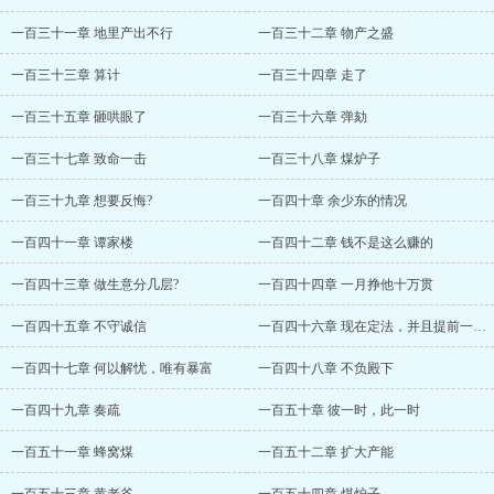
一百三十一章 地里产出不行
一百三十二章 物产之盛
一百三十三章 算计
一百三十四章 走了
一百三十五章 砸哄眼了
一百三十六章 弹劾
一百三十七章 致命一击
一百三十八章 煤炉子
一百三十九章 想要反悔?
一百四十章 余少东的情况
一百四十一章 谭家楼
一百四十二章 钱不是这么赚的
一百四十三章 做生意分几层?
一百四十四章 一月挣他十万贯
一百四十五章 不守诚信
一百四十六章 现在定法，并且提前一天生效
一百四十七章 何以解忧，唯有暴富
一百四十八章 不负殿下
一百四十九章 奏疏
一百五十章 彼一时，此一时
一百五十一章 蜂窝煤
一百五十二章 扩大产能