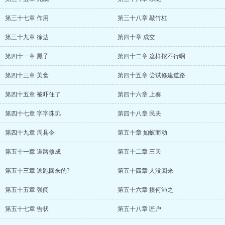
第三十七章 作用
第三十八章 敲竹杠
第三十九章 徐达
第四十章 成交
第四十一章 黑子
第四十二章 这样挖不行啊
第四十三章 美食
第四十五章 尝试修建道路
第四十五章 被吓住了
第四十六章 上奏
第四十七章 字字珠玑
第四十八章 民夫
第四十九章 周县令
第五十章 如蚁而动
第五十一章 道路修成
第五十二章 三天
第五十三章 逃跑回来的?
第五十四章 人没回来
第五十五章 强闯
第五十六章 揍何沛之
第五十七章 告状
第五十八章 匠户