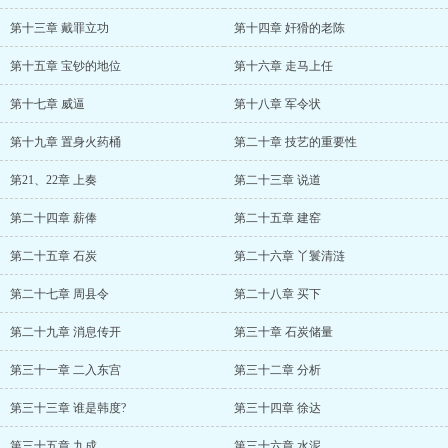
第十三章 戴罪立功
第十四章 奸猾的老陈
第十五章 宝钞的地位
第十六章 走马上任
第十七章 威逼
第十八章 军令状
第十九章 置身火药桶
第二十章 技艺的重要性
第21、22章 上奏
第二十三章 说道
第二十四章 薪俸
第二十五章 建窑
第二十五章 石炭
第二十六章 丫鬟清涟
第二十七章 周县令
第二十八章 买下
第二十九章 消息传开
第三十章 石炭储量
第三十一章 二入东宫
第三十二章 分析
第三十三章 谁是韩度?
第三十四章 徐达
第三十五章 九成
第三十六章 水泥