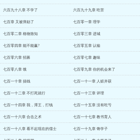
六百九十八章 不学了
六百九十九章 吃苦
七百章 又被弹劾了
七百零一章 理学
七百零二章 格物致知
七百零三章 进城
七百零四章 能不能赢?
七百零五章 认输
七百零六章 招募
七百零七章 趣味
七百零八章 饿
七百零九章 你的机会来了
七百一十章 搞钱
七百一十一章 人赃并获
七百一十二章 不打死就行
七百一十三章 评理
七百一十四章 我，潭王，打钱
七百一十五章 没有吃亏
七百一十六章 合击之术
七百一十七章 教书育人
七百一十八章 看不起现在的儒士
七百一十九章 馋学子