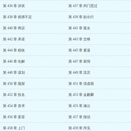
第 436 章 诉状
第 437 章 闭门思过
第 438 章 摇摆不定
第 439 章 欲出行
第 440 章 商议
第 441 章 孤女
第 442 章 承诺
第 443 章 交锋
第 444 章 税收
第 445 章 紧逼
第 446 章 化解
第 447 章 留情
第 448 章 谋划
第 449 章 流言
第 450 章 窥探
第 451 章 清虚观
第 452 章 投名
第 453 章 金麒麟
第 454 章 首求
第 455 章 湘云
第 456 章 妾室
第 457 章 报信
第 458 章 上门
第 459 章 拜见