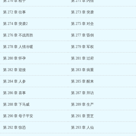
第 270 章 租子
第 271 章 内情
第 272 章 往事
第 273 章 突袭
第 274 章 突袭2
第 275 章 对垒
第 276 章 不战而胜
第 277 章 昏倒
第 278 章 人情冷暖
第 279 章 军权
第 280 章 怀孕
第 281 章 过府
第 282 章 迎接
第 283 章 病重
第 284 章 人参
第 285 章 醒来
第 286 章 喜事
第 287 章 拜访
第 288 章 下马威
第 289 章 生产
第 290 章 母子平安
第 291 章 贾芝
第 292 章 惊恐
第 293 章 人仙