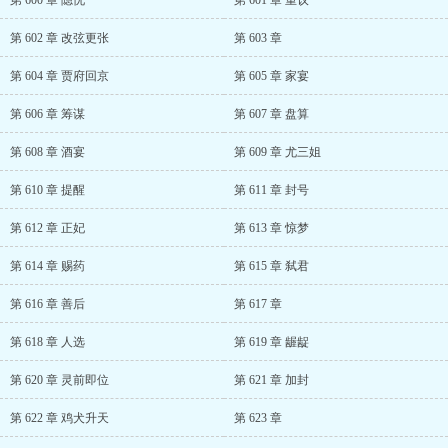
第 600 章 隐忧
第 601 章 重议
第 602 章 改弦更张
第 603 章
第 604 章 贾府回京
第 605 章 家宴
第 606 章 筹谋
第 607 章 盘算
第 608 章 酒宴
第 609 章 尤三姐
第 610 章 提醒
第 611 章 封号
第 612 章 正妃
第 613 章 惊梦
第 614 章 赐药
第 615 章 弑君
第 616 章 善后
第 617 章
第 618 章 人选
第 619 章 龌龊
第 620 章 灵前即位
第 621 章 加封
第 622 章 鸡犬升天
第 623 章