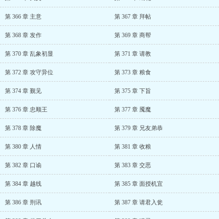
第 366 章 主意
第 367 章 拜帖
第 368 章 发作
第 369 章 商帮
第 370 章 乱象初显
第 371 章 请教
第 372 章 攻守异位
第 373 章 粮食
第 374 章 觐见
第 375 章 下旨
第 376 章 忠顺王
第 377 章 魇魔
第 378 章 除魔
第 379 章 兄友弟恭
第 380 章 人情
第 381 章 收粮
第 382 章 口谕
第 383 章 交恶
第 384 章 越线
第 385 章 面授机宜
第 386 章 刑讯
第 387 章 请君入瓮