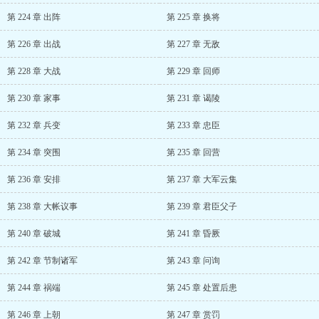
第 224 章 出阵
第 225 章 换将
第 226 章 出战
第 227 章 无敌
第 228 章 大战
第 229 章 回师
第 230 章 家事
第 231 章 谒陵
第 232 章 兵变
第 233 章 忠臣
第 234 章 突围
第 235 章 回营
第 236 章 安排
第 237 章 大军云集
第 238 章 大帐议事
第 239 章 君臣父子
第 240 章 破城
第 241 章 昏厥
第 242 章 节制诸军
第 243 章 问询
第 244 章 祸端
第 245 章 处置后患
第 246 章 上朝
第 247 章 赏罚