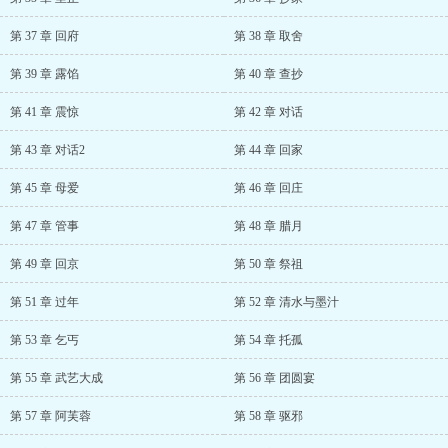
第 37 章 回府
第 38 章 取舍
第 39 章 露馅
第 40 章 查抄
第 41 章 震惊
第 42 章 对话
第 43 章 对话2
第 44 章 回家
第 45 章 母爱
第 46 章 回庄
第 47 章 管事
第 48 章 腊月
第 49 章 回京
第 50 章 祭祖
第 51 章 过年
第 52 章 清水与墨汁
第 53 章 乞丐
第 54 章 托孤
第 55 章 武艺大成
第 56 章 团圆宴
第 57 章 阿芙蓉
第 58 章 驱邪