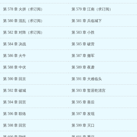
第 578 章 火拼（求订阅）
第 579 章 江南（求订阅）
第 580 章 混乱（求订阅）
第 581 章 兵临城下
第 582 章 对阵（求订阅）
第 583 章 小胜
第 584 章 决战
第 585 章 破营
第 586 章 火牛
第 587 章 撤军
第 588 章 中伏
第 589 章 夜袭
第 590 章 回京
第 591 章 大难临头
第 592 章 破城
第 593 章 暂居乾清宫
第 594 章 回宫
第 595 章 善后
第 596 章 联络
第 597 章 发现
第 598 章 回宫
第 599 章 灭口