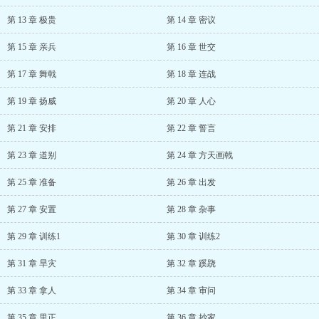
第 13 章 极贵
第 14 章 密议
第 15 章 亲兵
第 16 章 世交
第 17 章 舞戟
第 18 章 连战
第 19 章 扬威
第 20 章 人心
第 21 章 安排
第 22 章 誓言
第 23 章 道别
第 24 章 方天画戟
第 25 章 准备
第 26 章 出发
第 27 章 安置
第 28 章 杂事
第 29 章 训练1
第 30 章 训练2
第 31 章 旱灾
第 32 章 蹊跷
第 33 章 拿人
第 34 章 审问
第 35 章 里正
第 36 章 抄家