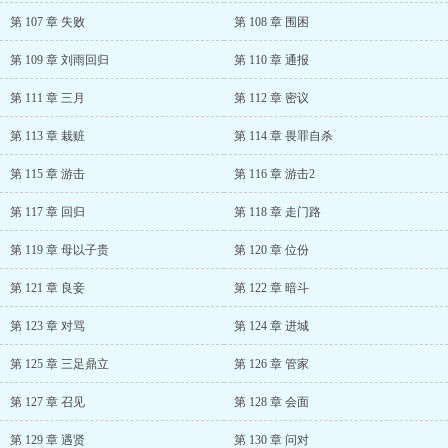
第 107 章 失败
第 108 章 围困
第 109 章 刘雨回归
第 110 章 通报
第 111 章 三月
第 112 章 密议
第 113 章 栽赃
第 114 章 畏罪自杀
第 115 章 游击
第 116 章 游击2
第 117 章 回归
第 118 章 走门路
第 119 章 母以子贵
第 120 章 位份
第 121 章 良妾
第 122 章 暗斗
第 123 章 对骂
第 124 章 进城
第 125 章 三足鼎立
第 126 章 管家
第 127 章 召见
第 128 章 会面
第 129 章 遇贤
第 130 章 问对