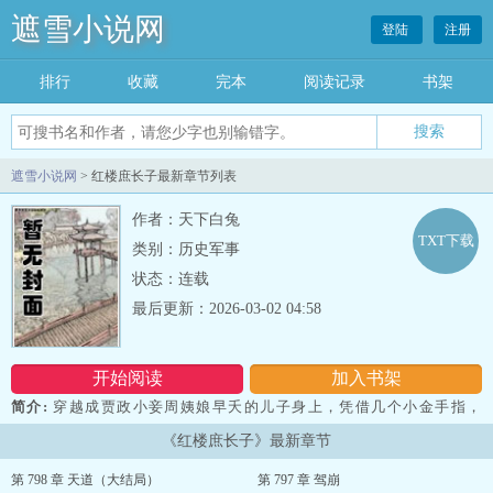
遮雪小说网
登陆
注册
排行
收藏
完本
阅读记录
书架
遮雪小说网
> 红楼庶长子最新章节列表
作者：天下白兔
TXT下载
类别：历史军事
状态：连载
最后更新：2026-03-02 04:58
开始阅读
加入书架
简介:
穿越成贾政小妾周姨娘早夭的儿子身上，凭借几个小金手指，
把红楼世界闹了个天翻地覆。...
《红楼庶长子》最新章节
第 798 章 天道（大结局）
第 797 章 驾崩