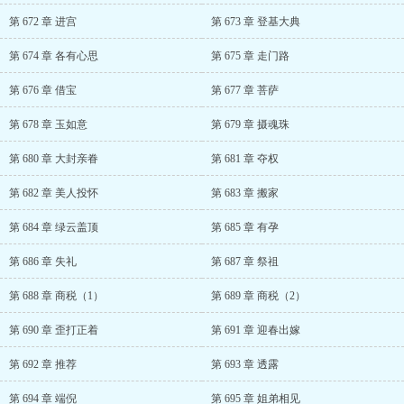
第 672 章 进宫
第 673 章 登基大典
第 674 章 各有心思
第 675 章 走门路
第 676 章 借宝
第 677 章 菩萨
第 678 章 玉如意
第 679 章 摄魂珠
第 680 章 大封亲眷
第 681 章 夺权
第 682 章 美人投怀
第 683 章 搬家
第 684 章 绿云盖顶
第 685 章 有孕
第 686 章 失礼
第 687 章 祭祖
第 688 章 商税（1）
第 689 章 商税（2）
第 690 章 歪打正着
第 691 章 迎春出嫁
第 692 章 推荐
第 693 章 透露
第 694 章 端倪
第 695 章 姐弟相见