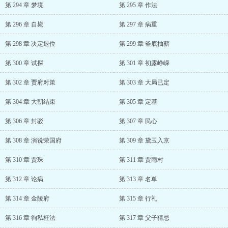
第 294 章 梦境
第 295 章 作法
第 296 章 自毙
第 297 章 病重
第 298 章 决定退位
第 299 章 釜底抽薪
第 300 章 试探
第 301 章 初露峥嵘
第 302 章 贾府对策
第 303 章 大局已定
第 304 章 大朝结束
第 305 章 定基
第 306 章 封驳
第 307 章 民心
第 308 章 演说荣国府
第 309 章 黛玉入京
第 310 章 贾珠
第 311 章 贾雨村
第 312 章 论病
第 313 章 名单
第 314 章 金陵府
第 315 章 行礼
第 316 章 徇私枉法
第 317 章 父子猜忌