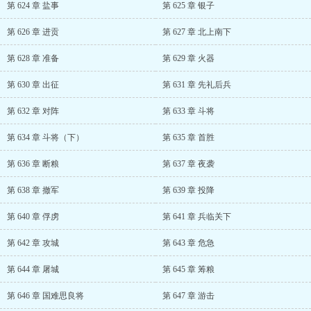
第 624 章 盐事
第 625 章 银子
第 626 章 进贡
第 627 章 北上南下
第 628 章 准备
第 629 章 火器
第 630 章 出征
第 631 章 先礼后兵
第 632 章 对阵
第 633 章 斗将
第 634 章 斗将（下）
第 635 章 首胜
第 636 章 断粮
第 637 章 夜袭
第 638 章 撤军
第 639 章 投降
第 640 章 俘虏
第 641 章 兵临关下
第 642 章 攻城
第 643 章 危急
第 644 章 屠城
第 645 章 筹粮
第 646 章 国难思良将
第 647 章 游击