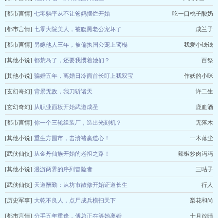
[都市言情]
七零躺平从不让爸妈摆烂开始
吃一口桃子酸奶
[都市言情]
七零大院美人，被腹黑老公宠坏了
成兰子
[都市言情]
另嫁他人三年，被偏执国公宠上鸾榻
我爱小钱钱
[其他小说]
都荒岛了，还要我惯着她们？
百祭
[其他小说]
骗婚五年，离婚日冷面首长盯上我双宝
作妖的小咪
[玄幻奇幻]
背景无敌，我刀斩诸天
许二生
[玄幻奇幻]
从职业面板开始武道成圣
鹿血酒
[都市言情]
你一个三轮组装厂，造出光刻机？
无落木
[其他小说]
重生方圆市，击溃褚嬴道心！
一木落尘
[武侠仙侠]
从金丹仙族开始的老祖之路！
辣椒炒肉冯冯
[其他小说]
漫游两界的序列冒险者
三咕子
[武侠仙侠]
天道酬勤：从坊市散修开始证道长生
行人
[历史军事]
大乾不良人，点尸成兵横扫天下
梨花和尚
[都市言情]
分手五年重逢，傅总正在等她离婚
十月放晴