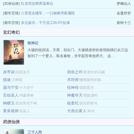
[武侠仙侠]
红龙苟在两界谋果位
梦幽仙人
[都市言情]
八零恶女随军，一口锅馋哭家属院
金蔓舒舒
[都市言情]
东北振兴，千万员工BUFF拉满
新秋十三
玄幻奇幻
牧神记
大墟的祖训说，天黑，别出门。大墟残老村的老弱病残们从江边
捡到了一个婴儿，取名秦牧，含辛茹苦将他养大。 这…
炎帝诀
宿命之环
/踏星追月
/爱潜水的乌贼
殒途
术符师
/彡脚猫
/懒惰随和的猫
愿与宁安
恒神传
/十方祈宁
/落陨星河
百劫圣人
神魔夺天
/鸿蒙果树
/墨默潇时
岣嵝玉
临姜纪
/星如雨花千树
/甜瓜郡驸马
黄泉诡律
大燕出家人
/鼠鼠人
/角鸡
武侠仙侠
三寸人间