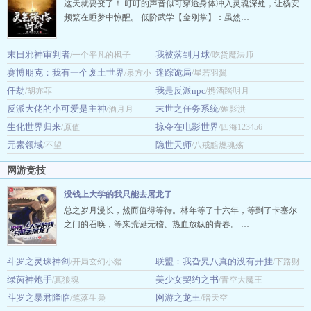
这天就要变了！ 叮叮的声音似可穿透身体冲入灵魂深处，让杨安
频繁在睡梦中惊醒。 低阶武学【金刚掌】：虽然…
末日邪神审判者
我被落到月球
/一个平凡的枫子
/吃货魔法师
赛博朋克：我有一个废土世界
迷踪诡局
/泉方小
/星若羽翼
仟劫
我是反派npc
龙虾
/胡亦菲
/携酒踏明月
反派大佬的小可爱是主神
末世之任务系统
/酒月月
/媚影洪
生化世界归来
掠夺在电影世界
/原值
/四海123456
元素领域
隐世天师
/不望
/八戒黯燃魂殇
网游竞技
没钱上大学的我只能去屠龙了
总之岁月漫长，然而值得等待。林年等了十六年，等到了卡塞尔
之门的召唤，等来荒诞无稽、热血放纵的青春。 …
斗罗之灵珠神剑
联盟：我旮旯八真的没有开挂
/开局玄幻小猪
/下路财
绿茵神炮手
美少女契约之书
/真狼魂
神
/青空大魔王
斗罗之暴君降临
网游之龙王
/笔落生枭
/暗天空