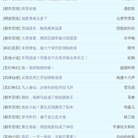
[都市言情]
暗里欢愉
酒笙歌
[网游竞技]
颠婆勇者太多了
云梦羽雪落
[都市言情]
莞城谋生，晚风携来温柔
愤怒的扑街
[都市言情]
七零辣妻，携四宝随军被大院团宠
月半晚
[科幻灵异]
末世降临，被六个审判官强制收容
聞书
[其他小说]
开局流放？罪妻在宁古塔开粮仓养兵王！
松鹤
[玄幻奇幻]
炼！就得狠狠的炼！
超级时雨
[武侠仙侠]
从预支死亡开始斩蛟成道
南虞十六声
[玄幻奇幻]
凡人修仙：从铸剑杂役开始飞升
雪无痕
[都市言情]
腿软，病娇马奴成了疯批摄政王
苿燎
[都市言情]
炮灰小姑？重生后我撕毁了剧本
韦薇儿
[都市言情]
穿书年代：傻子老公是大佬
林三枝
[都市言情]
重生港娱：我把电影拍成了神话
平康坊大和尚
[其他小说]
高武：一天一块肉，天赋不重要！
自由的的风