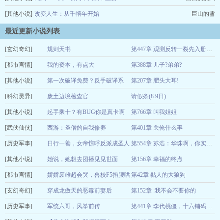
[其他小说]
改变人生：从千禧年开始
巨山的雪
最近更新小说列表
[玄幻奇幻]
规则天书
第447章 观测反转一裂先入册里藏着第二层守望者的空窗之后就得问名
[都市言情]
衲六
我的资本，有点大
第388章 儿子?弟弟?
08-09
[其他小说]
虎夔的黄帝蚩尤
第一次破译免费？反手破译系
第207章 肥头大耳!
08-09
[科幻灵异]
统！
废土边境检查官
请假条(8.9日)
我不吃牛肉c
08-09
[其他小说]
斤斤斤
起手乘十？有BUG你是真卡啊
第766章 叫我姐姐
08-09
[武侠仙侠]
躺平不咸鱼
西游：圣僧的自我修养
第401章 关俺什么事
08-09
[历史军事]
夏木山人
日行一善，女帝惊呼反派成圣人
08-09
第554章 苏浩：华珠啊，你实话告诉小爷，你是不是有啥癖好。
[其他小说]
了
她说，她想去团播见见世面
第156章 幸福的终点
白半袖
08-09
[都市言情]
有点素
娇娇废雌超会哭，兽校F5掐腰哄
第42章 黏人的大狼狗
08-09
[玄幻奇幻]
卷芯菜籽
穿成龙傲天的恶毒前妻后
第152章 :我不会不要你的
08-09
[历史军事]
江卿意
军统六哥，风筝前传
08-09
第441章 李代桃僵，十六铺码头的狸猫换太子