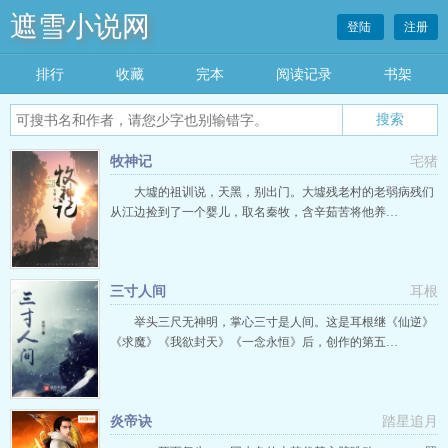
遮雪小说网
登陆
注册
排行
收藏
完本
阅读记录
书架
牧神记
宅猪
大墟的祖训说，天黑，别出门。大墟残老村的老弱病残们
从江边捡到了一个婴儿，取名秦牧，含辛茹苦将他养…
三寸人间
耳根
举头三尺无神明，掌心三寸是人间。这是耳根继《仙逆》
《求魔》《我欲封天》《一念永恒》后，创作的第五…
炎帝诀
踏星追月