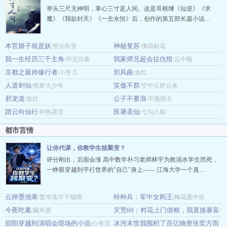
举头三尺无神明，掌心三寸是人间。这是耳根继《仙逆》《求
魔》《我欲封天》《一念永恒》后，创作的第五部长篇小说…
本官娘子就是妖
神秘复苏
/登仙长安
/佛前献花
我一生经历三千主角
我家师兄超会拉仇恨
/丹尼尔秦
/云中殿
京都之最帅修行者
邪风曲
/小牙儿
/血红
人道剑仙
笑傲不群
/夜家大少爷
/空中云舒云卷
邪龙道
公子不要浪
/血红
/不愧雨天
踏云向仙行
医屠圣仙
/杯热茶苦
/七勾八勒
都市言情
让你代课，你教学生核聚变？
评分刚出，后面会涨 高中数学补习老师林宇为救溺水学生而死，
一睁眼穿越到平行世界的"自己"身上—— 江海大学一个臭…
云婷墨池寒
特种兵：军中女阎王
/繁华落尽子规啼
/梅花鹿中笑
今夜吃素
灾荒69：村花上门借粮，我直接暴富
/藏舟渡
/
邵阳穿越到演唱会现场的小说
冰河末世我囤积了百亿物资张奕方雨
/心有浩
大苏苏