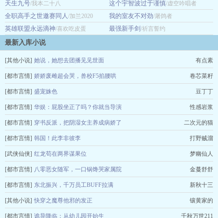
天生九号
这个宇智波过于谨慎
/我本二十八
/虚空吟唱者
全职高手之世邀赛同人
我的室友不对劲
/加兰2020
/屠鸽者
英雄联盟永远滴神
最强新手剑
/喜欢吃皮蛋
/祈言誓约
最新入库小说
[其他小说]
她说，她想去团播见见世面
有点素
[都市言情]
娇娇废雌超会哭，兽校F5掐腰哄
卷芯菜籽
[都市言情]
盛宠姝色
豆丁丁
[都市言情]
华娱：屁股坐正了吗？你就当导演
性感岩浆
[都市言情]
穿书反派，把阴湿女主养成病娇了
二次元的猫
[都市言情]
韩国！此李非彼李
打野贼溜
[武侠仙侠]
红龙苟在两界谋果位
梦幽仙人
[都市言情]
八零恶女随军，一口锅馋哭家属院
金蔓舒舒
[都市言情]
东北振兴，千万员工BUFF拉满
新秋十三
[其他小说]
快穿之魔尊他邪的发正
镶黄家的
[都市言情]
诡异降临：从幼儿园开始生
千秋万世211