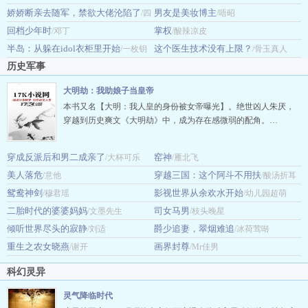
娇娇断亲去随军，禁欲大佬沦陷了
晴
男友是美妆博主
然气
/四
/记忆的海
/唔昭
回档少年时
掌权
八万
/邓丁
/酸辣凉皮
半岛：从躲在idol衣柜里开始
这个医生技术没有上限？
/一枚钥
/骨玉真人
历史军事
匙
大明劫：我助娘子当皇帝
本书又名【大明：我人皇的身份被女帝曝光】。绝世凶人朱厌，
穿越到历史爽文《大明劫》中，成为存在感微弱的配角。…
穿成反派后和男二成亲了
窑神
/大杯可乐
/雁北飞
美人落危
穿越三国：这个阿斗不用扶
/意他
/酸汤折耳
鸳鸯神剑
影视世界从余欢水开始
/穆君瑶
根
/幼儿园超萌
二胎时代的婆婆妈妈
司女马男
/文墨先生
/枝头晚星
倾听世界尽头的寂静
爵少追妻，翠烟难追
/刘适
/冰荷莺啭
重生之农女晓燕
画界封尊
/谢开
/Mr佳男
科幻灵异
灵气降临时代