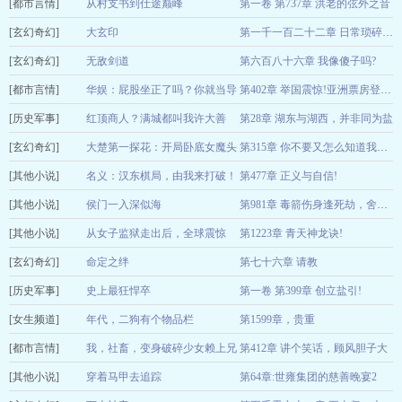
[都市言情]
病
从村支书到仕途巅峰
第一卷 第737章 洪老的弦外之音
残烛跳荡
08-09
[玄幻奇幻]
沉默的回声
大玄印
08-09
第一千一百二十二章 日常琐碎的思考
[玄幻奇幻]
爱吃玉米的读书
无敌剑道
第六百八十六章 我像傻子吗?
08-09
[都市言情]
贪睡的龙
郎
华娱：屁股坐正了吗？你就当导
08-09
第402章 举国震惊!亚洲票房登顶!
[历史军事]
演
红顶商人？满城都叫我许大善
第28章 湖东与湖西，并非同为盐
性感岩浆
08-09
[玄幻奇幻]
人！
大楚第一探花：开局卧底女魔头
爱吃棒的肉男孩
08-09
第315章 你不要又怎么知道我不给呢?
[其他小说]
六如和尚
名义：汉东棋局，由我来打破！
第477章 正义与自信!
08-09
[其他小说]
拾光20
侯门一入深似海
08-09
第981章 毒箭伤身逢死劫，舍身相护战群凶
[其他小说]
周兰萍
从女子监狱走出后，全球震惊
第1223章 青天神龙诀!
08-09
[玄幻奇幻]
周时宜
命定之绊
第七十六章 请教
08-09
[历史军事]
冰灵莲
史上最狂悍卒
第一卷 第399章 创立盐引!
08-09
[女生频道]
东一方
年代，二狗有个物品栏
第1599章，贵重
08-09
[都市言情]
观棋柯烂
我，社畜，变身破碎少女赖上兄
第412章 讲个笑话，顾风胆子大
08-09
[其他小说]
弟
穿着马甲去追踪
第64章:世雍集团的慈善晚宴2
双鱼的羊
08-09