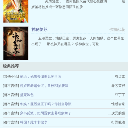
死而复生，一团赤色的火苗代替心脏跳动…… 照
妖鉴将他换成一张熟悉而陌生的脸…… …
神秘复苏
佛前献花
五浊恶世，地狱已空，厉鬼复苏，人间如狱。这个世界鬼
出现了......那么神又在哪里？ 求神救世，可世…
经典推荐
[其他小说]
她说，她想去团播见见世面
有点素
[都市言情]
娇娇废雌超会哭，兽校F5掐腰哄
卷芯菜籽
[都市言情]
盛宠姝色
豆丁丁
[都市言情]
华娱：屁股坐正了吗？你就当导演
性感岩浆
[都市言情]
穿书反派，把阴湿女主养成病娇了
二次元的猫
[都市言情]
韩国！此李非彼李
打野贼溜