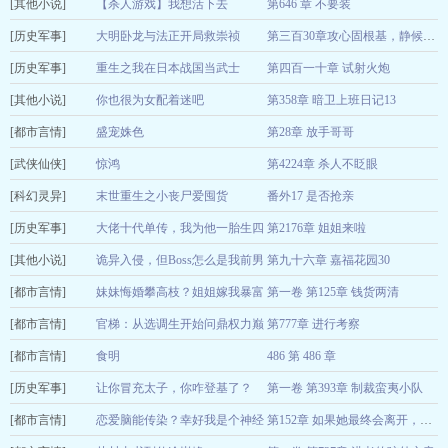
[其他小说]
榜单第一
【杀人游戏】我想活下去
第646 章 不要装
08-09
[历史军事]
雨戈
大明卧龙与法正开局救崇祯
08-09
第三百30章攻心固根基，静候辽东决
[历史军事]
重回十八岁
重生之我在日本战国当武士
第四百一十章 试射火炮
08-09
[其他小说]
泼墨作画
你也很为女配着迷吧
第358章 暗卫上班日记13
08-09
[都市言情]
芽芽打盹
盛宠姝色
第28章 放手哥哥
08-09
[武侠仙侠]
豆丁丁
惊鸿
第4224章 杀人不眨眼
08-09
[科幻灵异]
一夕烟雨
末世重生之小丧尸爱囤货
番外17 是否抢亲
08-09
[历史军事]
小南瓜先生
大佬十代单传，我为他一胎生四
第2176章 姐姐来啦
08-09
[其他小说]
宝
诡异入侵，但Boss怎么是我前男
第九十六章 嘉福花园30
白生米
08-09
[都市言情]
友
妹妹悔婚攀高枝？姐姐嫁我暴富
第一卷 第125章 钱货两清
灯下暖
08-09
[都市言情]
八零！
官梯：从选调生开始问鼎权力巅
第777章 进行考察
庆庆不吃熊
08-09
[都市言情]
峰
食明
486 第 486 章
一碗热汤面
08-09
[历史军事]
春溪笛晓
让你冒充太子，你咋登基了？
第一卷 第393章 制裁蛮夷小队
08-09
[都市言情]
张正经
恋爱脑能传染？幸好我是个神经
08-09
第152章 如果她最终会离开，那他呢?