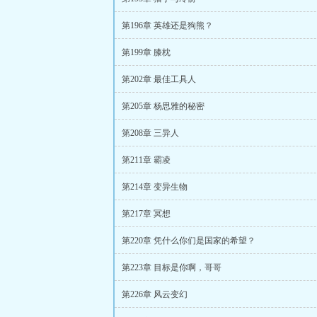
第196章 英雄还是狗熊？
第199章 膝枕
第202章 最佳工具人
第205章 杨思雅的秘密
第208章 三异人
第211章 霸凌
第214章 变异生物
第217章 冥想
第220章 凭什么你们是国家的希望？
第223章 目标是你啊，哥哥
第226章 风云变幻