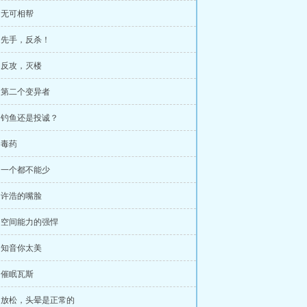
章 无可相帮
章 先手，反杀！
章 反攻，灭楼
章 第二个变异者
章 钓鱼还是投诚？
 毒药
章 一个都不能少
章 许浩的嘴脸
章 空间能力的强悍
章 知音你太美
章 催眠瓦斯
章 放松，头晕是正常的