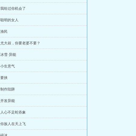
章 我给过你机会了
章 聪明的女人
 渔民
章 尤大叔，你要老婆不要？
 冰雪·异能
章 小生意气
 要挟
章 制作陷阱
章 开发异能
章 人心不足蛇吞象
章 你族人在天上飞
 碎冰