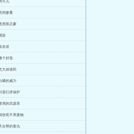
 周可儿
 死伤惨重
 悬赏陈正豪
 感染
 投名状
 睡个好觉
 尤大叔借药
 白磷的威力
 邻居们求保护
 警局的武器库
 我张奕不养废物
 天合帮的复仇