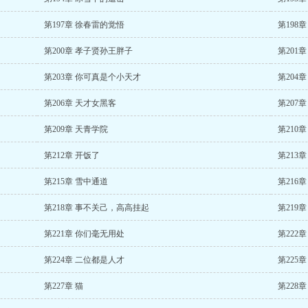
第197章 徐春雷的觉悟
第198章
第200章 孝子贤孙王胖子
第201章
第203章 你可真是个小天才
第204
第206章 天才女黑客
第207章
第209章 天青学院
第210
第212章 开饭了
第213
第215章 雪中通道
第216
第218章 事不关己，高高挂起
第219
第221章 你们毫无用处
第222
第224章 二位都是人才
第225
第227章 猫
第228