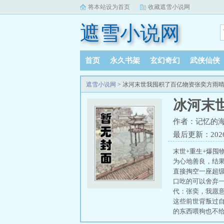
将本站设为首页
收藏遮雪小说网
遮雪小说网
首页
永久书架
玄幻奇幻
武侠仙侠
遮雪小说网
> 冰河末世我囤积了百亿物资张奕方雨
冰河末
作者：记忆的
最后更新：2026-0
末世+重生+爆囤
为心地善良，结
直接掏空一座超
口吃的可以舍弃
代：张奕，我愿
这些前世背叛过
的东西喂狗也不