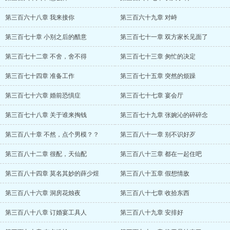
第三百六十八章 我来接你
第三百六十九章 对峙
第三百七十章 小别之后的醋意
第三百七十一章 双方家长见面了
第三百七十二章 不舍，舍不得
第三百七十三章 匆忙的决定
第三百七十四章 准备工作
第三百七十五章 突然的烦躁
第三百七十六章 婚前恐惧症
第三百七十七章 宴会厅
第三百七十八章 关于谁来掏钱
第三百七十九章 张婉沁的碎碎念
第三百八十章 不然，点个男模？？
第三百八十一章 别不识好歹
第三百八十二章 很配，天仙配
第三百八十三章 都在一起住吧
第三百八十四章 莫名其妙的薛少煜
第三百八十五章 假想情敌
第三百八十六章 洞房花烛夜
第三百八十七章 收拾东西
第三百八十八章 订婚宴工具人
第三百八十九章 安排好