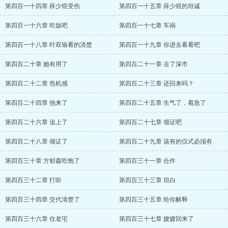
第四百一十四章 薛少煜受伤
第四百一十五章 薛少煜的坦诚
第四百一十六章 吃饭吧
第四百一十七章 车祸
第四百一十八章 叶双瑜看的清楚
第四百一十九章 你进去看看吧
第四百二十章 她有用了
第四百二十一章 去了深市
第四百二十二章 危机感
第四百二十三章 还回来吗？
第四百二十四章 他来了
第四百二十五章 生气了，着急了
第四百二十六章 追上了
第四百二十七章 领证吧
第四百二十八章 领证了
第四百二十九章 该有的仪式必须有
第四百三十章 方郁森吃饱了
第四百三十一章 合作
第四百三十二章 打听
第四百三十三章 坦白
第四百三十四章 交代清楚了
第四百三十五章 给你解释
第四百三十六章 住老宅
第四百三十七章 嫂嫂回来了