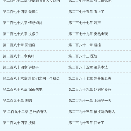
第二百七十二章 还挺想看某人反应的
第二百七十三章 有点遗憾呢
第二百七十四章 先坦白
第二百七十五章 看上了
第二百七十六章 情感倾斜
第二百七十七章 叫声
第二百七十八章 皮猴子
第二百七十九章 突然出现
第二百八十章 回酒店
第二百八十一章 碰撞
第二百八十二章爽约
第二百八十三 医院
第二百八十四章 讲故事
第二百八十五章 渣男本渣
第二百八十六章 给他们之间一个机会
第二百八十七章 陈菲婉真勇
第二百八十八章 深夜来电
第二百八十九章 妈妈的疑惑
第二百九十章 嗯嗯
第二百九十一章 上班第一天
第 二百九十二章 意外的电话
第二百九十三章 被接听的电话
第二百九十四章 接机
第二百九十五章 回来了