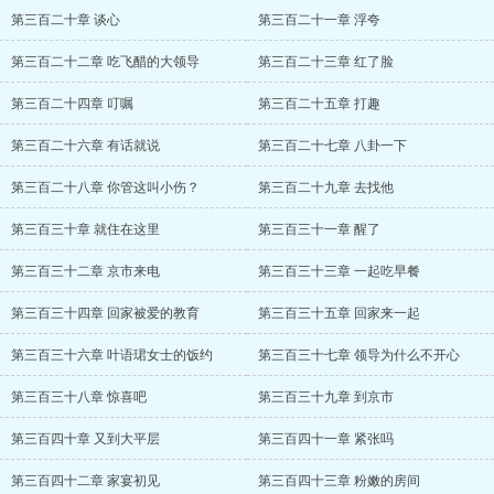
第三百二十章 谈心
第三百二十一章 浮夸
第三百二十二章 吃飞醋的大领导
第三百二十三章 红了脸
第三百二十四章 叮嘱
第三百二十五章 打趣
第三百二十六章 有话就说
第三百二十七章 八卦一下
第三百二十八章 你管这叫小伤？
第三百二十九章 去找他
第三百三十章 就住在这里
第三百三十一章 醒了
第三百三十二章 京市来电
第三百三十三章 一起吃早餐
第三百三十四章 回家被爱的教育
第三百三十五章 回家来一起
第三百三十六章 叶语珺女士的饭约
第三百三十七章 领导为什么不开心
第三百三十八章 惊喜吧
第三百三十九章 到京市
第三百四十章 又到大平层
第三百四十一章 紧张吗
第三百四十二章 家宴初见
第三百四十三章 粉嫩的房间