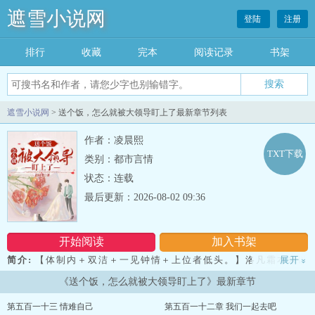
遮雪小说网
登陆
注册
排行
收藏
完本
阅读记录
书架
遮雪小说网
> 送个饭，怎么就被大领导盯上了最新章节列表
作者：凌晨熙
TXT下载
类别：都市言情
状态：连载
最后更新：2026-08-02 09:36
开始阅读
加入书架
简介:
【体制内＋双洁＋一见钟情＋上位者低头。】洛凡霜本来以
展开
»
为，她会跟男朋友毕业就结婚，然而，一场关于她的母子谈话，彻底
《送个饭，怎么就被大领导盯上了》最新章节
将她刚刚萌芽的恋爱扼杀在摇篮里。 直接手撕渣男母子，毕业拉着
行李箱乖乖回老家讨生活。给哥哥送个饭的功夫，怎么就被他的大领
第五百一十三 情难自己
第五百一十二章 我们一起去吧