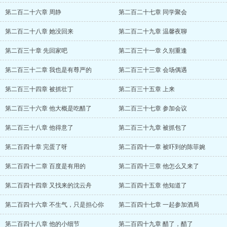
第二百二十六章 周静
第二百二十七章 同学聚会
第二百二十八章 她没回来
第二百二十九章 温馨夜聊
第二百三十章 先回家吧
第二百三十一章 久别重逢
第二百三十二章 我也是有尊严的
第二百三十三章 会场偶遇
第二百三十四章 被抓壮丁
第二百三十五章 上来
第二百三十六章 他大概是吃醋了
第二百三十七章 参加会议
第二百三十八章 他得意了
第二百三十九章 被抓包了
第二百四十章 完蛋了呀
第二百四十一章 被吓到的陈菲婉
第二百四十二章 百度是有用的
第二百四十三章 他怎么又来了
第二百四十四章 又找来的沈云舟
第二百四十五章 他知道了
第二百四十六章 不生气，只是担心你
第二百四十七章 一起参加酒局
第二百四十八章 他的小细节
第二百四十九章 醋了，醋了