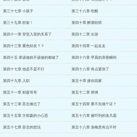
第三十七章 小孩子
第三十八章 吃醋
第三十九章 吵架！
第四十章 醉酒轻哄
第四十一章 登堂入室的关系了
第四十二章 出游
第四十三章 重色轻友？？
第四十四章 一起走走
第四十五 章该做的不该做的都做了
第四十六章 早晨的亲密瞬间
第四十七章 他是不是不行
第四十八章 有点紧张了
第四十九章 入职
第五十章 接你回家
第五十一章 郁森哥哥
第五十二章 师傅
第五十三章 苏念难过了
第五十四章 要不先领个证？
第五十五章 方郁森的小心思
第五十六章 被吓到的洛凡霜
第五十七章 苏念的想法
第五十八章 洛晚意有点不对