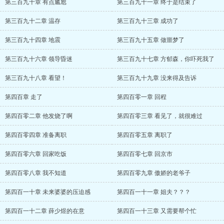
第三百九十章 有点尴尬
第三百九十一章 终于是结束了
第三百九十二章 温存
第三百九十三章 成功了
第三百九十四章 地震
第三百九十五章 做噩梦了
第三百九十六章 领导昏迷
第三百九十七章 方郁森，你吓死我了
第三百九十八章 看望！
第三百九十九章 没来得及告诉
第四百章 走了
第四百零一章 回程
第四百零二章 他发烧了啊
第四百零三章 看见了，就很难过
第四百零四章 准备离职
第四百零五章 离职了
第四百零六章 回家吃饭
第四百零七章 回京市
第四百零八章 我不知道
第四百零九章 傲娇的老爷子
第四百一十章 未来婆婆的压迫感
第四百一十一章 姐夫？？？
第四百一十二章 薛少煜的在意
第四百一十三章 又需要帮个忙