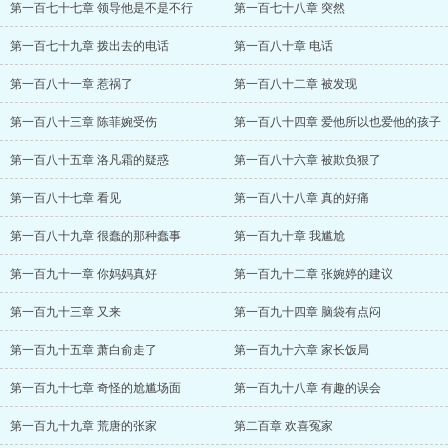
第一百七十七章 领导他是不是不行
第一百七十八章 突然
第一百七十九章 拨出去的电话
第一百八十章 电话
第一百八十一章 惹祸了
第一百八十二章 被发现
第一百八十三章 陈菲婉受伤
第一百八十四章 爱他所以也爱他的孩子
第一百八十五章 洛凡霜的疑惑
第一百八十六章 被欺负狠了
第一百八十七章 看见
第一百八十八章 真的好痛
第一百八十九章 很蠢的那种蠢事
第一百九十章 我尴尬
第一百九十一章 你妈妈真好
第一百九十二章 张婉婷的建议
第一百九十三章 又来
第一百九十四章 脑袋有点闷
第一百九十五章 萧白俞走了
第一百九十六章 家长饭局
第一百九十七章 奇怪的尬尴场面
第一百九十八章 有趣的误会
第一百九十九章 荒唐的张家
第二百章 欢喜冤家