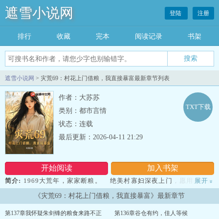
遮雪小说网
登陆
注册
排行
收藏
完本
阅读记录
书架
遮雪小说网
> 灾荒69：村花上门借粮，我直接暴富最新章节列表
作者：大苏苏
TXT下载
类别：都市言情
状态：连载
最后更新：2026-04-11 21:29
开始阅读
加入书架
简介:
1969大荒年，家家断粮。 绝美村寡妇深夜上门，愿用身体换
展开
»
一口粮。 朱剑锋带着空间系统穿越过来，解锁无限物资。 空间存
《灾荒69：村花上门借粮，我直接暴富》最新章节
万物，狩猎得野味。 别人啃树皮，他顿顿吃肉。 全村饿断肠，他
粮食堆满仓。 漂亮女知青没地方住，来，上我的炕！ 美艳寡妇没
第137章我怀疑朱剑锋的粮食来路不正
第136章谷仓有约，佳人等候