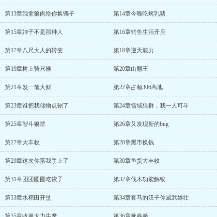
第13章我拿狼肉给你换镯子
第14章今晚吃烤乳猪
第15章婶子不是那种人
第16章钓鱼生活开启
第17章八尺大人的转变
第18章逆天能力
第19章树上骑只猴
第20章山魈王
第21章发一笔大财
第22章占领306高地
第23章谁把我储物点刨了
第24章雪域狼群，我一人可斗
第25章智斗狼群
第26章又发现新的bug
第27章大丰收
第28章黑市换钱
第29章这次你落我手上了
第30章鱼货大丰收
第31章团团圆圆吃饺子
第32章伐木功能解锁
第33章水稻田开垦
第34章套马的汉子你威武雄壮
第35章收服大力牛魔
第36章咏春拳