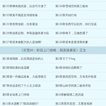
饭吃，来，我喂你！ 邻居小姐姐快饿死，来，我给你做人工呼
吸！ 在这灾荒年代，朱剑锋走上屯粮暴富巅峰！...
第135章稀有级武器，以后可方便了
第134章雪域空间第三板块
第133章真不愧是史诗级装备
第132章开始行动
第131章形势加剧，任务紧迫
第130章东西可以乱吃，你们活该
第129章连夜赶制，争取超越朱家大队
第128章锋子，王姨想通了
第127章原来偷配方的人是他啊!
第126章原来是楚清寒的爹
《灾荒69：村花上门借粮，我直接暴富》正文
第1章借我粮，以后我就是你的人
第2章卡了个bug
第3章我给寡妇送温暖
第4章供销社也断粮了
第5章第一件极品装备，力战雪狼王
第6章第四层空间，又有意外惊喜
第7章你这是犯了个人主义错误
第8章山岭空间第二板块开拓
第9章女知青上门求助
第10章解锁第二把武器
第11章水源断了?我洗澡都行!
第12章黑市卖货，又要发笔财