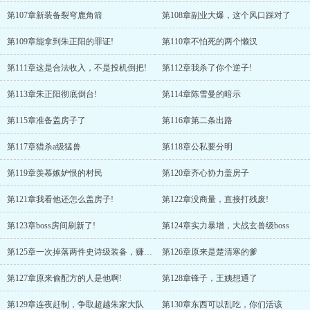
第107章新装备裂穹鹿角箭
第108章副业大爆，这个风口踩对了
第109章能拿到朱正阳的罪证!
第110章不怕死的两个懒汉
第111章这是合法收入，不是投机倒把!
第112章我杀了你个逆子!
第113章朱正阳彻底倒台!
第114章陈雪曼的暗示
第115章准备盖房子了
第116章第二条出路
第117章猎杀a级猛兽
第118章公私要分明
第119章羡慕嫉妒恨的村民
第120章齐心协力盖房子
第121章我看他还怎么盖房子!
第122章没商量，直接打残废!
第123章boss房间刷新了!
第124章实力暴增，大战玄兽级boss
第125章一次掉落两件史诗级装备，赚麻了
第126章原来是楚清寒的爹
第127章原来偷配方的人是他啊!
第128章锋子，王姨想通了
第129章连夜赶制，争取超越朱家大队
第130章东西可以乱吃，你们活该