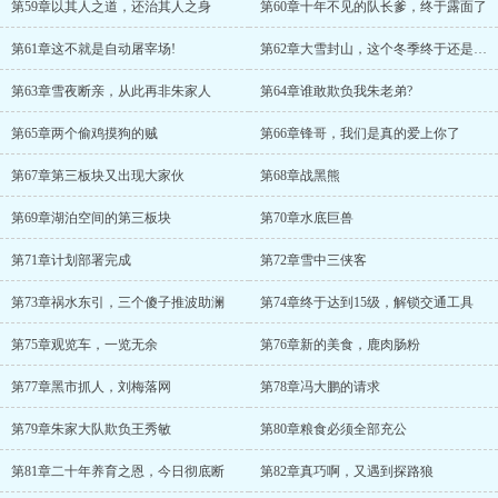
第59章以其人之道，还治其人之身
第60章十年不见的队长爹，终于露面了
第61章这不就是自动屠宰场!
第62章大雪封山，这个冬季终于还是早来
第63章雪夜断亲，从此再非朱家人
第64章谁敢欺负我朱老弟?
第65章两个偷鸡摸狗的贼
第66章锋哥，我们是真的爱上你了
第67章第三板块又出现大家伙
第68章战黑熊
第69章湖泊空间的第三板块
第70章水底巨兽
第71章计划部署完成
第72章雪中三侠客
第73章祸水东引，三个傻子推波助澜
第74章终于达到15级，解锁交通工具
第75章观览车，一览无余
第76章新的美食，鹿肉肠粉
第77章黑市抓人，刘梅落网
第78章冯大鹏的请求
第79章朱家大队欺负王秀敏
第80章粮食必须全部充公
第81章二十年养育之恩，今日彻底断
第82章真巧啊，又遇到探路狼