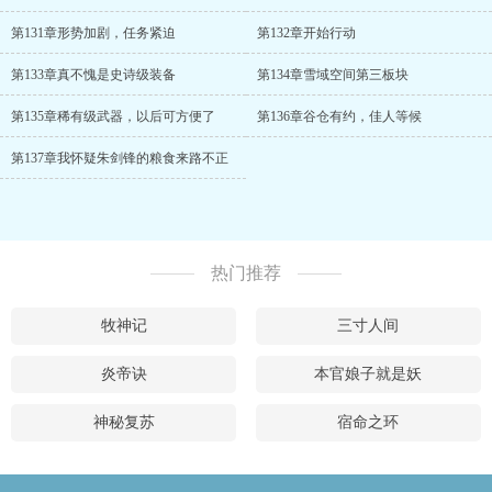
第131章形势加剧，任务紧迫
第132章开始行动
第133章真不愧是史诗级装备
第134章雪域空间第三板块
第135章稀有级武器，以后可方便了
第136章谷仓有约，佳人等候
第137章我怀疑朱剑锋的粮食来路不正
热门推荐
牧神记
三寸人间
炎帝诀
本官娘子就是妖
神秘复苏
宿命之环