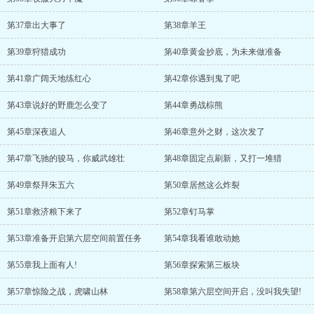
第37章出大事了
第38章羊王
第39章狩猎成功
第40章黄金抄底，为未来做准备
第41章广阔天地练红心
第42章你遇到鬼了吧
第43章说好的野鹿怎么变了
第44章勇战棕熊
第45章深夜追人
第46章意外之财，这次发了
第47章飞驰的骏马，你威武雄壮
第48章固定点刷新，又打一堆猎
第49章祭拜朱五六
第50章居然这么炸裂
第51章救济粮下来了
第52章钉马掌
第53章准备开启第六层空间前置任务
第54章我看谁敢动她
第55章我上面有人!
第56章探索第三板块
第57章惊险之战，虎啸山林
第58章第六层空间开启，没叫我失望!