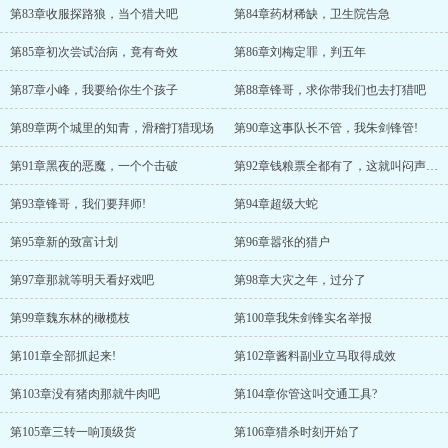
第83章收服探路狼，当个猎犬吧
第84章药材稀缺，卫生院告急
第85章初次尝试治病，竟有奇效
第86章刘梅定罪，判五年
第87章小峰，我要给你生个孩子
第88章锋哥，求你带我们也去打猎吧
第89章两个城里的知青，滑稽打猎现场
第90章这事队长不管，我朱剑锋管!
第91章黑夜的恶魔，一个个击破
第92章钱粮票全都有了，这就叫闷声发大财
第93章锋哥，我们要拜师!
第94章超级大蛇
第95章新的致富计划
第96章嚣张的猎户
第97章那就等明天看好戏吧
第98章大灾之年，过分了
第99章魏东林的橄榄枝
第100章我朱剑锋实名举报
第101章全部抓起来!
第102章酱料副业立马取得成效
第103章没有猪肉那就牛肉吧
第104章你管这叫交通工具?
第105章三转一响顶级货
第106章猎杀时刻开始了