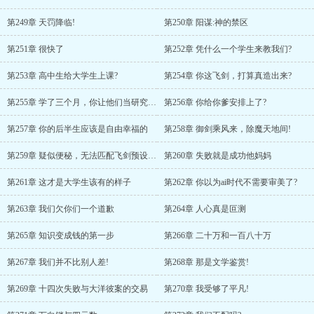
第249章 天罚降临!
第250章 阳谋:神的禁区
第251章 很快了
第252章 凭什么一个学生来教我们?
第253章 高中生给大学生上课?
第254章 你这飞剑，打算真造出来?
第255章 学了三个月，你让他们当研究生?
第256章 你给你爹安排上了?
第257章 你的后半生应该是自由幸福的
第258章 御剑乘风来，除魔天地间!
第259章 疑似便秘，无法匹配飞剑预设指令
第260章 失败就是成功他妈妈
第261章 这才是大学生该有的样子
第262章 你以为ai时代不需要审美了?
第263章 我们欠你们一个道歉
第264章 人心真是叵测
第265章 知识变成钱的第一步
第266章 二十万和一百八十万
第267章 我们并不比别人差!
第268章 那是文学鉴赏!
第269章 十四次失败与大洋彼案的交易
第270章 我受够了平凡!