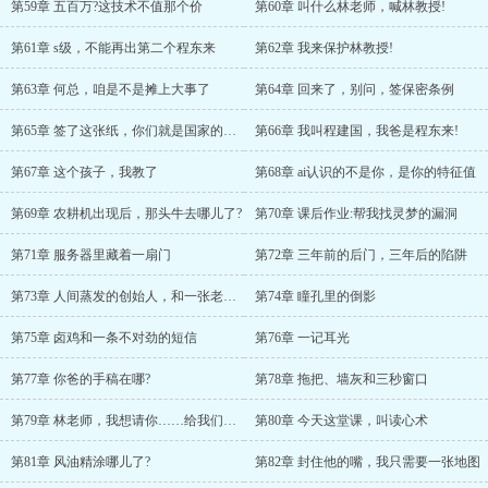
第59章 五百万?这技术不值那个价
第60章 叫什么林老师，喊林教授!
第61章 s级，不能再出第二个程东来
第62章 我来保护林教授!
第63章 何总，咱是不是摊上大事了
第64章 回来了，别问，签保密条例
第65章 签了这张纸，你们就是国家的人了
第66章 我叫程建国，我爸是程东来!
第67章 这个孩子，我教了
第68章 ai认识的不是你，是你的特征值
第69章 农耕机出现后，那头牛去哪儿了?
第70章 课后作业:帮我找灵梦的漏洞
第71章 服务器里藏着一扇门
第72章 三年前的后门，三年后的陷阱
第73章 人间蒸发的创始人，和一张老照片
第74章 瞳孔里的倒影
第75章 卤鸡和一条不对劲的短信
第76章 一记耳光
第77章 你爸的手稿在哪?
第78章 拖把、墙灰和三秒窗口
第79章 林老师，我想请你……给我们上一堂课
第80章 今天这堂课，叫读心术
第81章 风油精涂哪儿了?
第82章 封住他的嘴，我只需要一张地图