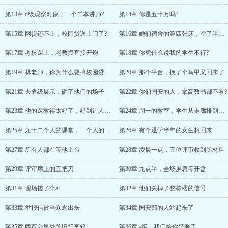
第13章 d级观察对象，一个二本讲师?
第14章 你是五十万吗?
第15章 网贷还不上，校园贷送上门了?
第16章 她们宿舍的第四张床，空了半年了
第17章 考核课上，老教授直接开炮
第18章 你凭什么说我的学生不行?
第19章 林老师，你为什么要搞校园贷
第20章 那个平台，换了个马甲又回来了
第21章 去省级展示，砸了他们的场子
第22章 你们国安的人，拿高数书都不看?
第23章 他的课教得太好了，好到让人害怕
第24章 周一的教室，学生从走廊排到了拐角
第25章 九十二个人的课堂，一个人的眼泪
第26章 有个退学半年的女生想回来
第27章 所有人都在等他上台
第28章 凌晨一点，五位评审收到黑材料
第29章 评审席上的五把刀
第30章 九点半，全场屏息等开盘
第31章 现场搓了个ai
第32章 他们关掉了整栋楼的信号
第33章 举报信被当众念出来
第34章 国安部的人站起来了
第35章 两百公里外的旧行李箱
第36章 a级，我们给你平账了