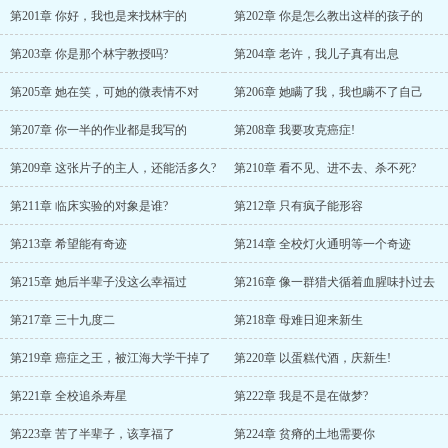
第201章 你好，我也是来找林宇的
第202章 你是怎么教出这样的孩子的
第203章 你是那个林宇教授吗?
第204章 老许，我儿子真有出息
第205章 她在笑，可她的微表情不对
第206章 她瞒了我，我也瞒不了自己
第207章 你一半的作业都是我写的
第208章 我要攻克癌症!
第209章 这张片子的主人，还能活多久?
第210章 看不见、进不去、杀不死?
第211章 临床实验的对象是谁?
第212章 只有疯子能形容
第213章 希望能有奇迹
第214章 全校灯火通明等一个奇迹
第215章 她后半辈子没这么幸福过
第216章 像一群猎犬循着血腥味扑过去
第217章 三十九度二
第218章 母难日迎来新生
第219章 癌症之王，被江海大学干掉了
第220章 以蛋糕代酒，庆新生!
第221章 全校追杀寿星
第222章 我是不是在做梦?
第223章 苦了半辈子，该享福了
第224章 贫瘠的土地需要你