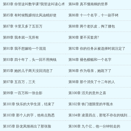
第83章 你管这叫数学课?我管这叫读心术
第84章 真不懂南桐的世界
第85章 有时候甄嬛传比风油精好使
第86章 十一个名字，十一副手铐
第87章 卡里又多了五百万
第88章 两个老扒皮，掏了腰包
第89章 我本就一无所有
第90章 要不买套房?
第91章 我不想嫁给一个混混
第92章 你的任务从被选择时就注定了
第93章 四十年了，头一回不用掏钱
第94章 褪色横幅和一个名字
第95章 她的儿子两天没回消息了
第96章 作为母亲，她跪下了
第97章 五百万，三天
第98章 那个消失了十二年的人
第99章 一百万和一张合影
第100章 滔天的意外之喜
第101章 快乐的大学生涯，结束了
第102章 铁门缝隙里的半瓶水
第103章 那个人的字，他有点熟悉
第104章 凌晨四点，那笔不存在的钱到账了
第105章 卧龙凤雏画出了那张脸
第106章 九个亿，他一分钟转走的