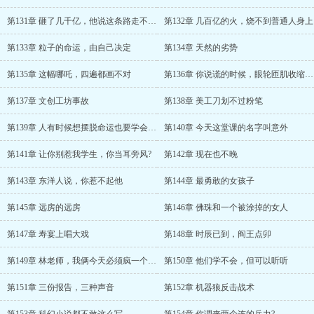
第131章 砸了几千亿，他说这条路走不通?
第132章 几百亿的火，烧不到普通人身上
第133章 粒子的命运，由自己决定
第134章 天然的劣势
第135章 这幅哪吒，四遍都画不对
第136章 你说谎的时候，眼轮匝肌收缩了零点三秒
第137章 文创工坊事故
第138章 美工刀划不过粉笔
第139章 人有时候想摆脱命运也要学会求助
第140章 今天这堂课的名字叫意外
第141章 让你别惹我学生，你当耳旁风?
第142章 现在也不晚
第143章 东洋人说，你惹不起他
第144章 最勇敢的女孩子
第145章 远房的远房
第146章 佛珠和一个被涂掉的女人
第147章 寿宴上唱大戏
第148章 时辰已到，阎王点卯
第149章 林老师，我俩今天必须疯一个吗?
第150章 他们学不会，但可以听听
第151章 三份报告，三种声音
第152章 机器狼反击战术