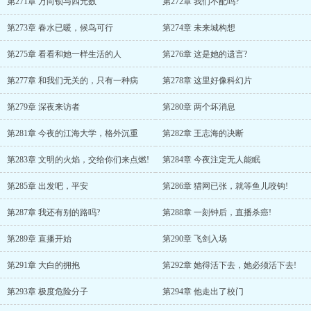
第271章 万向锁与四元数
第272章 我们不配吗?
第273章 春水已暖，候鸟可行
第274章 未来城构想
第275章 看看和她一样生活的人
第276章 这是她的遗言?
第277章 和我们无关的，只有一种病
第278章 这里好像科幻片
第279章 深夜来访者
第280章 两个坏消息
第281章 今夜的江海大学，格外沉重
第282章 王志海的决断
第283章 文明的火焰，交给你们来点燃!
第284章 今夜注定无人能眠
第285章 出发吧，平安
第286章 猎网已张，就等鱼儿咬钩!
第287章 我还有别的路吗?
第288章 一刻钟后，直播杀癌!
第289章 直播开始
第290章 飞剑入场
第291章 大白的拥抱
第292章 她得活下去，她必须活下去!
第293章 极度危险分子
第294章 他走出了校门