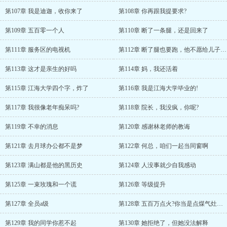
第107章 我是迪迦，收你来了
第108章 你再跟我提要求?
第109章 五百零一个人
第110章 断了一条腿，还是回来了
第111章 服务区的电视机
第112章 断了腿也要跑，他不愿给儿子抹黑
第113章 这才是亲生的好吗
第114章 妈，我还活着
第115章 江海大学四个字，炸了
第116章 我是江海大学毕业的!
第117章 我很像老年痴呆吗?
第118章 院长，我没疯，你呢?
第119章 不幸的消息
第120章 感谢林老师的教诲
第121章 去月球办公都不是梦
第122章 何总，咱们一起当同窗啊
第123章 满山都是他的黑历史
第124章 人没事就少自我感动
第125章 一束玫瑰和一个谎
第126章 等级提升
第127章 全员a级
第128章 五百万点火?你当是点煤气灶呢?!
第129章 我的同学你惹不起
第130章 她拒绝了，但她没法解释