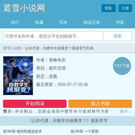
遮雪小说网
登陆
注册
排行
收藏
完本
阅读记录
书架
遮雪小说网
> 让你代课，你教学生核聚变？最新章节列表
作者：青峰布衣
TXT下载
类别：都市言情
状态：连载
最后更新：2026-07-17 02:46
开始阅读
加入书架
简介:
评分刚出，后面会涨高中数学补习老师林宇为救溺水学生而
展开
»
死，一睁眼穿越到平行世界的"自己"身上——江海大学一个臭名昭著
《让你代课，你教学生核聚变？》最新章节
的水课讲师。 前身不仅水课出名，还骚扰女学生，被学院列入末位
淘汰名单。三天后就是教学考核，不通过直接开除。 林宇本想躺
第300章 相控阵微波技术
第299章 一个星期