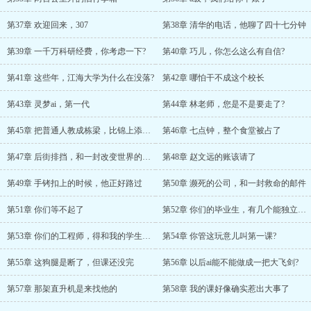
第37章 欢迎回来，307
第38章 清华的电话，他聊了四十七分钟
第39章 一千万科研经费，你考虑一下?
第40章 巧儿，你怎么这么有自信?
第41章 这些年，江海大学为什么在没落?
第42章 哪怕干不成这个校长
第43章 灵梦ai，第一代
第44章 林老师，您是不是要走了?
第45章 把普通人教成栋梁，比锦上添花更重要
第46章 七点钟，整个食堂被占了
第47章 后街排挡，和一封改变世界的邮件
第48章 赵文远的账该请了
第49章 手铐扣上的时候，他正好路过
第50章 濒死的公司，和一封救命的邮件
第51章 你们等不起了
第52章 你们的毕业生，有几个能独立写完一个项目?
第53章 你们的工程师，得和我的学生一起交作业
第54章 你管这玩意儿叫第一课?
第55章 这狗腿是断了，但课还没完
第56章 以后ai能不能做成一把大飞剑?
第57章 那架直升机是来找他的
第58章 我的课好像确实惹出大事了