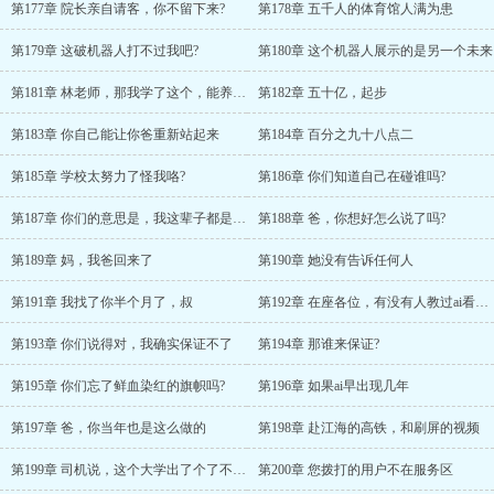
第177章 院长亲自请客，你不留下来?
第178章 五千人的体育馆人满为患
第179章 这破机器人打不过我吧?
第180章 这个机器人展示的是另一个未来
第181章 林老师，那我学了这个，能养活我整个家吗?
第182章 五十亿，起步
第183章 你自己能让你爸重新站起来
第184章 百分之九十八点二
第185章 学校太努力了怪我咯?
第186章 你们知道自己在碰谁吗?
第187章 你们的意思是，我这辈子都是个笑话?
第188章 爸，你想好怎么说了吗?
第189章 妈，我爸回来了
第190章 她没有告诉任何人
第191章 我找了你半个月了，叔
第192章 在座各位，有没有人教过ai看片子?
第193章 你们说得对，我确实保证不了
第194章 那谁来保证?
第195章 你们忘了鲜血染红的旗帜吗?
第196章 如果ai早出现几年
第197章 爸，你当年也是这么做的
第198章 赴江海的高铁，和刷屏的视频
第199章 司机说，这个大学出了个了不起的人
第200章 您拨打的用户不在服务区