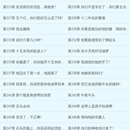
第225章 攻克癌症的消息，谁敢发?
第226章 你们不是学生了，你们要去当老师
第227章 五个亿，你们想好怎么花了吗?
第228章 十二年后的重逢
第229章 抵达藏南
第230章 你要是能治好他的腿，我给你磕一个
第231章 或许只要几小时?
第232章 他重新感受到了脚趾头
第233章 十五米高的机器人?!
第234章 你今天绝对没做梦
第235章 你腿废了，但你能开十五米的高达
第236章 我感觉到他的手了!
第237章 他迈出了第一步，地面裂了
第238章 他娘的真科幻!
第239章 就算死，也得把那块电池带回来
第240章 把它涂成邪眼牛头的模样!
第241章 那个能直角拐弯的东西
第242章 午夜牛头
第243章 石头会动
第244章 这帮人是真不怕臭啊
第245章 笑完了，干正事!
第246章 我纯纯的华夏人
第247章 石头扔脸上，你还还得起贷款吗?
第248章 你们的神收你们来了!