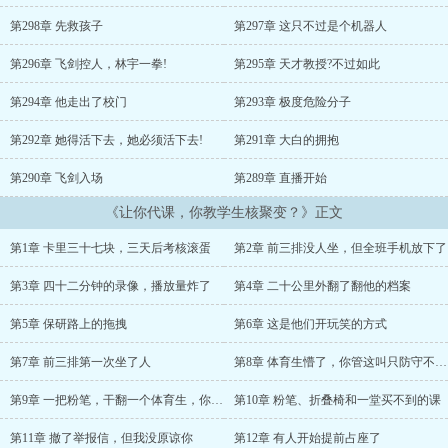
平，但发现自己连下个月房租都付不起，前身还欠了一屁股网
贷。 为了活下去，他不得不硬着头皮上课。当他第一次在课堂上认
第298章 先救孩子
第297章 这只不过是个机器人
真给学生讲高数时，激活了"超级教师系统"。 课堂上只要让学生真
正理解知识，该知识领域的顶尖运用能力就会反馈给宿主。 理解人
第296章 飞剑控人，林宇一拳!
第295章 天才教授?不过如此
数越多，反馈层级越高，知识体系越完整。从此，林宇走上了一条疯
狂的教学之路。 教高数，他成了能用肉眼计算飞鸟轨迹、预测股票
第294章 他走出了校门
第293章 极度危险分子
涨跌的数学怪物；教学生防身，他获得了顶尖格斗技巧；教学生法律
第292章 她得活下去，她必须活下去!
第291章 大白的拥抱
常识，他掌握了令人毛骨悚然的"意外制造"能力……他的课从无人问
津到一座难求，从校内爆火到全网疯传。 当国安部的人发现这个二
第290章 飞剑入场
第289章 直播开始
本讲师教的东西一节比一节离谱时，整个国家机器都坐不住了——"让
你代课，你怎么教到核聚变了？ ！"...
《让你代课，你教学生核聚变？》正文
第1章 卡里三十七块，三天后考核滚蛋
第2章 前三排没人坐，但全班手机放下了
第3章 四十二分钟的录像，播放量炸了
第4章 二十公里外翻了翻他的档案
第5章 保研路上的拖拽
第6章 这是他们开玩笑的方式
第7章 前三排第一次坐了人
第8章 体育生懵了，你管这叫只防守不还手?
第9章 一把粉笔，干翻一个体育生，你管这叫数学课?
第10章 粉笔、折叠椅和一堂买不到的课
第11章 撤了举报信，但我没原谅你
第12章 有人开始提前占座了