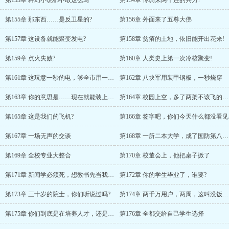
第153章 科幻小说都不敢这么写
第154章 你调来两个连的兵力?
第155章 那东西……是反卫星的?
第156章 外面来了五尊大佛
第157章 这设备就能聚变发电?
第158章 贫瘠的土地，依旧能开出花来!
第159章 点火失败?
第160章 人类史上第一次冷核聚变!
第161章 这玩意一秒的电，够全市用一天?
第162章 八块军用装甲钢板，一秒烧穿
第163章 你的意思是……现在就能装上航母?
第164章 校园上空，多了两架不该飞的东西
第165章 这是我们的飞机?
第166章 签字吧，你们今天什么都没看见
第167章 一场无声的交谈
第168章 一所二本大学，成了国防第八子?
第169章 全校专业大整合
第170章 校董会上，他把桌子掀了
第171章 新闻学必须死，想教书先当我的学生
第172章 你的学生毕业了，谁要?
第173章 三十岁的院士，你们听说过吗?
第174章 两千万用户，两周，这叫没饭吃?
第175章 你们到底是在培养人才，还是在维护制度?
第176章 全都交给自己学生选择