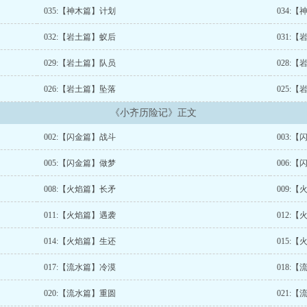
035:【神木篇】计划
034:
032:【岩土篇】蚁后
031:
029:【岩土篇】队员
028:
026:【岩土篇】坠落
025:
《小齐历险记》正文
002:【闪金篇】战斗
003:
005:【闪金篇】做梦
006:
008:【火焰篇】长矛
009:
011:【火焰篇】遇袭
012:
014:【火焰篇】生还
015:
017:【流水篇】冷漠
018:
020:【流水篇】重圆
021: