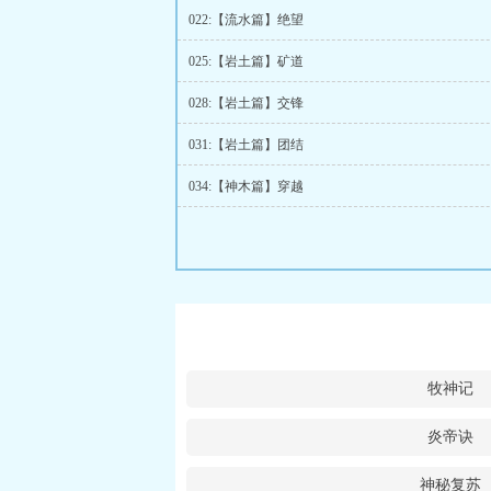
022:【流水篇】绝望
025:【岩土篇】矿道
028:【岩土篇】交锋
031:【岩土篇】团结
034:【神木篇】穿越
牧神记
炎帝诀
神秘复苏