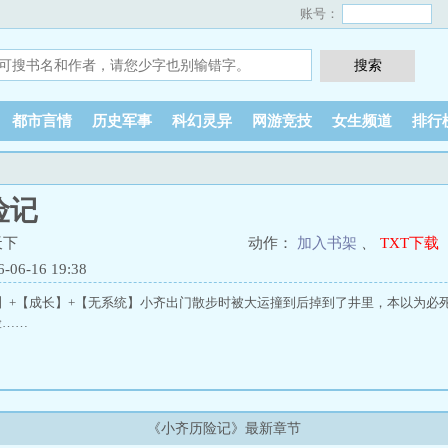
账号：
都市言情
历史军事
科幻灵异
网游竞技
女生频道
排行
险记
天下
动作：
加入书架
、
TXT下载
6-16 19:38
】+【成长】+【无系统】小齐出门散步时被大运撞到后掉到了井里，本以为必
险……
《小齐历险记》最新章节