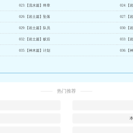
023:【流水篇】终章
024:
026:【岩土篇】坠落
027:
029:【岩土篇】队员
030:
032:【岩土篇】蚁后
033:
035:【神木篇】计划
036:
热门推荐