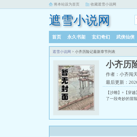
将本站设为首页
收藏遮雪小说网
遮雪小说网
首页
永久书架
玄幻奇幻
武侠仙侠
遮雪小说网
> 小齐历险记最新章节列表
小齐历
作者：小齐闯
最后更新：2026-0
【沙雕】+【穿越
了一段奇妙的冒