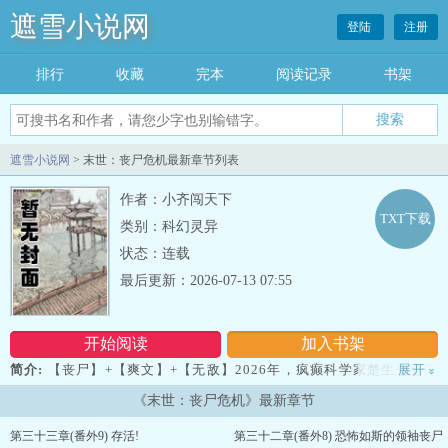
遮雪小说网
登陆
注册
排行
收藏
完本
阅读记录
书架
遮雪小说网
> 末世：丧尸危机最新章节列表
作者：小齐闯天下
TXT下载
类别：科幻灵异
状态：连载
最后更新：2026-07-13 07:55
开始阅读
加入书架
简介:
【丧尸】+【爽文】+【无敌】2026年，疯癫科学家楚生丧心病
展开
»
狂地把新研制的丧尸药剂撒到秦瘦身上，却不曾想爆发了丧尸危
《末世：丧尸危机》最新章节
机。 而苏焱，在这末世中觉醒了系统，从而开始了他的无敌之
路……我的qq：1610134081和3212893308...
第三十三章(番外9) 存活!
第三十二章(番外8) 恐怖如斯的领袖丧尸