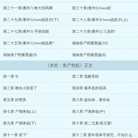
第三十一章(番外7) 树大招风啊
第三十章(番外6) boos战!
第二十九章(番外5) boos战前夕(下)
第二十八章(番外4) boos战前夕(上)
第二十七章(番外3) 手搓技能
第二十六章(番外2) 三连胜!
第二十五章(番外1) boos挑战赛?
领袖丧尸档案图鉴(10)
领袖丧尸档案图鉴(9)
领袖丧尸档案图鉴(8)
《末世：丧尸危机》正文
第一章 引
第二章 觉醒系统
第三章 雕虫小技罢了
第四章 爆率真的很高
第五章 好肥美
第六章 趁你病，要你命
第七章 尸潮来临(上)
第八章 尸潮来临(中)
第九章 尸潮来临(下)
第十章 第二元素:暗元素!
第十一章 坐下!
第十二章 那年我单手插兜，不知什么叫做对手