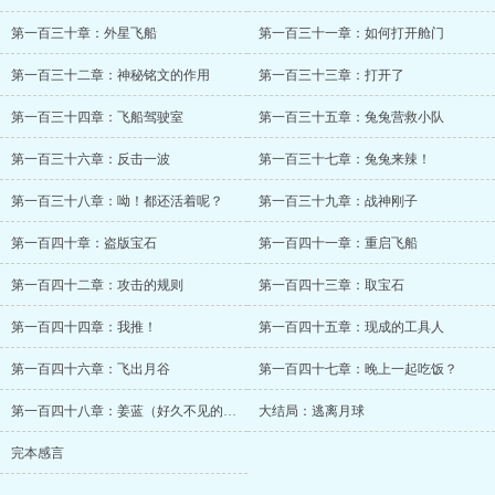
第一百三十章：外星飞船
第一百三十一章：如何打开舱门
第一百三十二章：神秘铭文的作用
第一百三十三章：打开了
第一百三十四章：飞船驾驶室
第一百三十五章：兔兔营救小队
第一百三十六章：反击一波
第一百三十七章：兔兔来辣！
第一百三十八章：呦！都还活着呢？
第一百三十九章：战神刚子
第一百四十章：盗版宝石
第一百四十一章：重启飞船
第一百四十二章：攻击的规则
第一百四十三章：取宝石
第一百四十四章：我推！
第一百四十五章：现成的工具人
第一百四十六章：飞出月谷
第一百四十七章：晚上一起吃饭？
第一百四十八章：姜蓝（好久不见的恋爱风）
大结局：逃离月球
完本感言