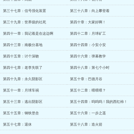
第三十七章：信号强化装置
第三十八章：向上攀登着
第三十九章：世界级的社死
第四十章：大家好啊！
第四十一章：我记着是在这边啊
第四十二章：月球矿工
第四十三章：南极分基地
第四十四章：小安小安
第四十五章：讨个深吻
第四十六章：弹幕教学
第四十七章：老李失联了
第四十八章：第七个小时
第四十九章：永久阴影区
第五十章：巴德月谷
第五十一章：月球车祸
第五十二章：喂喂喂？
第五十三章：逃出阴影区
第五十四章：呜呜呜！我的西红柿！
第五十五章：钢铁堡垒
第五十六章：一步之遥
第五十七章：退休
第五十八章：造火箭