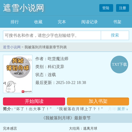
遮雪小说网
登陆
注册
排行
收藏
完本
阅读记录
书架
遮雪小说网
> 我被落到月球最新章节列表
作者：吃货魔法师
TXT下载
类别：科幻灵异
状态：连载
最后更新：2025-10-22 18:38
开始阅读
加入书架
简介:
“坏了！出大事了！” “我被落在月球上了？！” 月球科考队
展开
»
返航，唯独落下了还在拖地的陈墨。 紧接着就看到陨石砸落在了地
《我被落到月球》最新章节
球之上。 海面翻腾！ 云层暴走！ 通讯中断！ 陈墨站在灰白色
的月球孤岛抬头仰望，整个人的心态顿时就崩了：“人类灭绝
完本感言
大结局：逃离月球