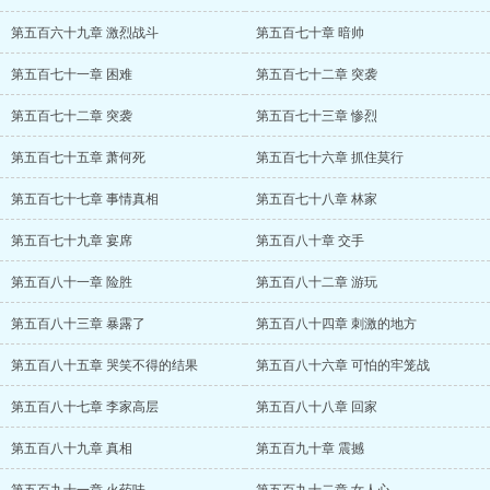
第五百六十九章 激烈战斗
第五百七十章 暗帅
第五百七十一章 困难
第五百七十二章 突袭
第五百七十二章 突袭
第五百七十三章 惨烈
第五百七十五章 萧何死
第五百七十六章 抓住莫行
第五百七十七章 事情真相
第五百七十八章 林家
第五百七十九章 宴席
第五百八十章 交手
第五百八十一章 险胜
第五百八十二章 游玩
第五百八十三章 暴露了
第五百八十四章 刺激的地方
第五百八十五章 哭笑不得的结果
第五百八十六章 可怕的牢笼战
第五百八十七章 李家高层
第五百八十八章 回家
第五百八十九章 真相
第五百九十章 震撼