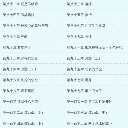
第八十二章 还是不够强
第八十三章 暗帅
第八十四章 激战暗帅
第八十五章 救治
第八十六章 校园中的紧张气氛
第八十七章 冲突又在食堂
第八十八章 苏醒
第八十九章 关怀
第九十章 林瑶来了
第九十一章 那就在答应我一个条件吧
第九十二章 张翰的自责
第九十三章 月测（上）
第九十四章 月测（下）
第九十五章 悲哀的李空
第九十六章 失控的李空
第九十七章 离开
第九十八章 说服周凯
第九十九章 李空回来了
第一百章 脸是什么东西
第一百零一章 第二次月测开始
第一百零二章 擂台战（上）
第一百零三章 擂台战（中）
第一百零四章 擂台战（下）
第一百零五章 两个逗比的战斗