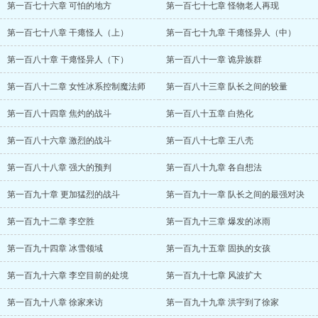
第一百七十六章 可怕的地方
第一百七十七章 怪物老人再现
第一百七十八章 干瘪怪人（上）
第一百七十九章 干瘪怪异人（中）
第一百八十章 干瘪怪异人（下）
第一百八十一章 诡异族群
第一百八十二章 女性冰系控制魔法师
第一百八十三章 队长之间的较量
第一百八十四章 焦灼的战斗
第一百八十五章 白热化
第一百八十六章 激烈的战斗
第一百八十七章 王八壳
第一百八十八章 强大的预判
第一百八十九章 各自想法
第一百九十章 更加猛烈的战斗
第一百九十一章 队长之间的最强对决
第一百九十二章 李空胜
第一百九十三章 爆发的冰雨
第一百九十四章 冰雪领域
第一百九十五章 固执的女孩
第一百九十六章 李空目前的处境
第一百九十七章 风波扩大
第一百九十八章 徐家来访
第一百九十九章 洪宇到了徐家