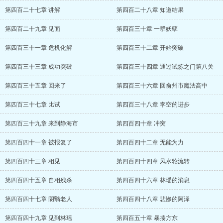
第四百二十七章 讲解
第四百二十八章 知道结果
第四百二十九章 见面
第四百三十章 一群妖孽
第四百三十一章 危机化解
第四百三十二章 开始突破
第四百三十三章 成功突破
第四百三十四章 通过试炼之门第八关
第四百三十五章 回来了
第四百三十六章 回俞州市魔法高中
第四百三十七章 比试
第四百三十八章 李空的进步
第四百三十九章 来到静海市
第四百四十章 冲突
第四百四十一章 被报复了
第四百四十二章 无能为力
第四百四十三章 相见
第四百四十四章 风水轮流转
第四百四十五章 自相残杀
第四百四十六章 林瑶的消息
第四百四十七章 阴翳老人
第四百四十八章 悲惨的阿泽
第四百四十九章 见到林瑶
第四百五十章 暴揍方东