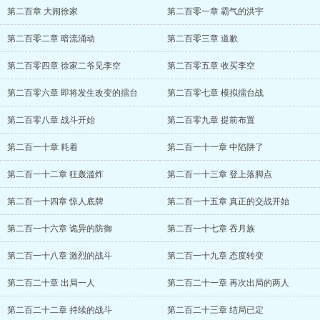
第二百章 大闹徐家
第二百零一章 霸气的洪宇
第二百零二章 暗流涌动
第二百零三章 道歉
第二百零四章 徐家二爷见李空
第二百零五章 收买李空
第二百零六章 即将发生改变的擂台
第二百零七章 模拟擂台战
第二百零八章 战斗开始
第二百零九章 提前布置
第二百一十章 耗着
第二百一十一章 中陷阱了
第二百一十二章 狂轰滥炸
第二百一十三章 登上落脚点
第二百一十四章 惊人底牌
第二百一十五章 真正的交战开始
第二百一十六章 诡异的防御
第二百一十七章 吞月族
第二百一十八章 激烈的战斗
第二百一十九章 态度转变
第二百二十章 出局一人
第二百二十一章 再次出局的两人
第二百二十二章 持续的战斗
第二百二十三章 结局已定