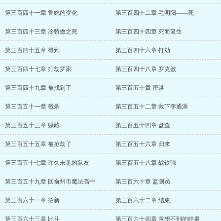
第三百四十一章 鲁姚的变化
第三百四十二章 毛明阳——死
第三百四十三章 冷骄傲之死
第三百四十四章 死而复生
第三百四十五章 得到
第三百四十六章 打劫
第三百四十七章 打劫罗家
第三百四十八章 罗克败
第三百四十九章 被找到了
第三百五十章 密谋
第三百五十一章 截杀
第三百五十二章 救下李通涯
第三百五十三章 躲藏
第三百五十四章 盘查
第三百五十五章 被抢劫了
第三百五十六章 归来
第三百五十七章 许久未见的队友
第三百五十八章 战铁强
第三百五十九章 回俞州市魔法高中
第三百六十章 监测员
第三百六十一章 招新
第三百六十二章 结束
第三百六十三章 比斗
第三百六十四章 意想不到的结果