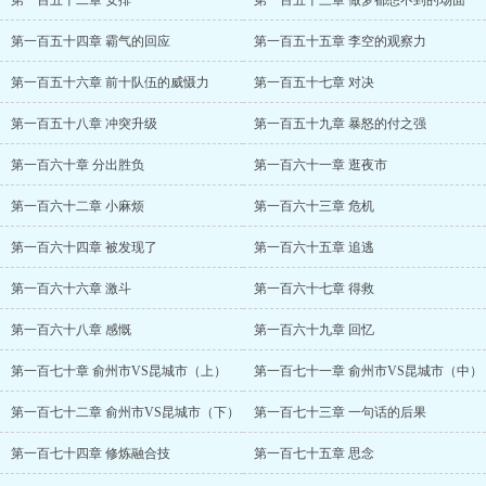
第一百五十二章 安排
第一百五十三章 做梦都想不到的场面
第一百五十四章 霸气的回应
第一百五十五章 李空的观察力
第一百五十六章 前十队伍的威慑力
第一百五十七章 对决
第一百五十八章 冲突升级
第一百五十九章 暴怒的付之强
第一百六十章 分出胜负
第一百六十一章 逛夜市
第一百六十二章 小麻烦
第一百六十三章 危机
第一百六十四章 被发现了
第一百六十五章 追逃
第一百六十六章 激斗
第一百六十七章 得救
第一百六十八章 感慨
第一百六十九章 回忆
第一百七十章 俞州市VS昆城市（上）
第一百七十一章 俞州市VS昆城市（中）
第一百七十二章 俞州市VS昆城市（下）
第一百七十三章 一句话的后果
第一百七十四章 修炼融合技
第一百七十五章 思念