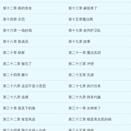
第十二章 新的舍友
第十三章 麻烦来了
第十四章 示范
第十五章魔法阁
第十六章 一场好戏
第十七章 俞州护卫队
第十八章 新成员
第十九章 故事
第二十章 林家
第二十一章 魔法实训
第二十二章 被坑了
第二十三章 冲突
第二十四章 赌斗
第二十五章 完虐
第二十六章 这还不是小意思
第二十七章 执行任务
第二十八章 追捕
第二十九章 拼杀代鑫
第三十章 面具下的脸
第三十一章 女神来了
第三十二章 食堂风波
第三十三章 都是美女惹的祸
第三十四章 两个女孩一台戏
第三十五章 请假