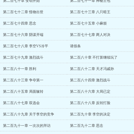
第二百七十章 变动开始
第二百七十一章 神秘土包
第二百七十二章 怪物出世
第二百七十三章 八只暗王
第二百七十四章 思念
第二百七十五章 小麻烦
第二百七十六章 阴谋开端
第二百七十七章 两人对决
第二百七十八章 李空VS冷平
请假条
第二百七十九章 激烈战斗
第二百八十章 不打算继续玩了
第二百八十一章 胜利
第二百八十二章 天才冯戚孙
第二百八十三章 争夺第一
第二百八十四章 激烈战斗
第二百八十五章 局面辗转
第二百八十六章 大局已定
第二百八十七章 双选会
第二百八十八章 反转打脸
第二百八十九章 关于李空的竞争
第二百九十章 李空的决定
第二百九十一章 一次次的拜访
第二百九十二章 思念